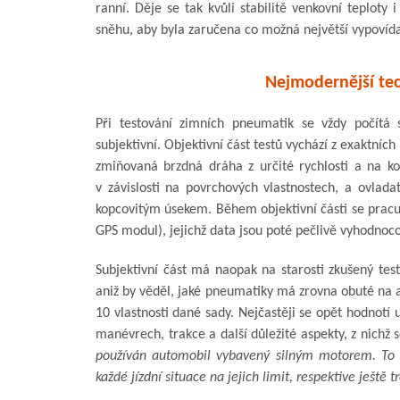
ranní. Děje se tak kvůli stabilitě venkovní teploty
sněhu, aby byla zaručena co možná největší vypovída
Nejmodernější tech
Při testování zimních pneumatik se vždy počítá 
subjektivní. Objektivní část testů vychází z exaktníc
zmiňovaná brzdná dráha z určité rychlosti a na ko
v závislosti na povrchových vlastnostech, a ovlada
kopcovitým úsekem. Během objektivní části se pracu
GPS modul), jejichž data jsou poté pečlivě vyhodnoc
Subjektivní část má naopak na starosti zkušený test
aniž by věděl, jaké pneumatiky má zrovna obuté na a
10 vlastnosti dané sady. Nejčastěji se opět hodnotí 
manévrech, trakce a další důležité aspekty, z nichž
používán automobil vybavený silným motorem. To 
každé jízdní situace na jejich limit, respektive ještě t