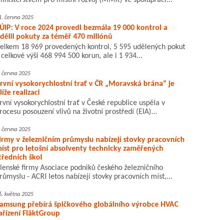
inisterstvem pro místní rozvoj (MMR) ve spolupráci...
1. června 2025
ÚIP: V roce 2024 provedl bezmála 19 000 kontrol a
dělil pokuty za téměř 470 miliónů
elkem 18 969 provedených kontrol, 5 595 udělených pokut
 celkové výši 468 994 500 korun, ale i 1 934...
. června 2025
rvní vysokorychlostní trať v ČR „Moravská brána“ je
líže realizaci
rvní vysokorychlostní trať v České republice uspěla v
rocesu posouzení vlivů na životní prostředí (EIA)...
. června 2025
irmy v železničním průmyslu nabízejí stovky pracovních
íst pro letošní absolventy technicky zaměřených
tředních škol
lenské firmy Asociace podniků českého železničního
růmyslu - ACRI letos nabízejí stovky pracovních míst,...
6. května 2025
amsung přebírá špičkového globálního výrobce HVAC
ařízení FläktGroup