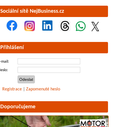
Sociální sítě NejBusiness.cz
Přihlášení
-mail:
eslo:
Registrace
|
Zapomenuté heslo
Doporučujeme