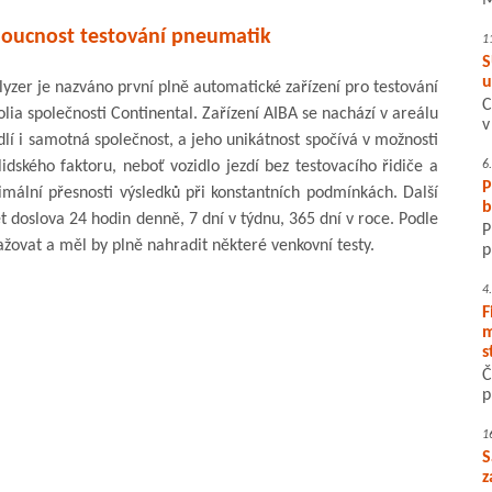
M
doucnost testování pneumatik
1
S
u
zer je nazváno první plně automatické zařízení pro testování
C
olia společnosti Continental. Zařízení AIBA se nachází v areálu
v
 i samotná společnost, a jeho unikátnost spočívá v možnosti
idského faktoru, neboť vozidlo jezdí bez testovacího řidiče a
6
P
imální přesnosti výsledků při konstantních podmínkách. Další
b
ět doslova 24 hodin denně, 7 dní v týdnu, 365 dní v roce. Podle
P
žovat a měl by plně nahradit některé venkovní testy.
p
4
F
m
s
Č
p
1
S
z