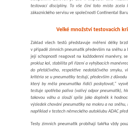
testovací disciplíny. To vše činí toto místo zcela 
zákaznického servisu ve společnosti Continental Baru
Velké množství testovacích kri
Základ všech testů představuje měření délky brz
v případě zimních pneumatik především na sněhu a le
její schopnosti reagovat na každodenní manévry, se
prokluz kol, stabilita při řízení a vyhýbacích manév
do přetáčivého, respektive nedotáčivého smyku, v
kritéria se u pneumatiky testují, především z důvodu
který by měla pneumatika řidiči poskytovat,“
vysvě
testuje spotřeba paliva (valivý odpor pneumatik), hl
takovou váhu a slouží spíše jako doplněk k hodnoce
výsledek chování pneumatiky na mokru a na sněhu, n
například v testech německého autoklubu ADAC před
Testy zimních pneumatik probíhají takřka vždy pou