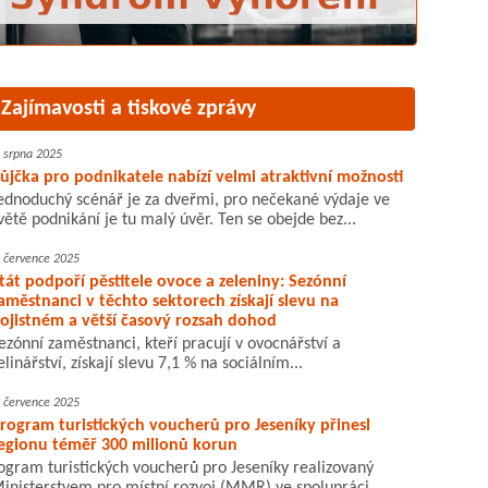
Zajímavosti a tiskové zprávy
. srpna 2025
ůjčka pro podnikatele nabízí velmi atraktivní možnosti
ednoduchý scénář je za dveřmi, pro nečekané výdaje ve
větě podnikání je tu malý úvěr. Ten se obejde bez...
. července 2025
tát podpoří pěstitele ovoce a zeleniny: Sezónní
aměstnanci v těchto sektorech získají slevu na
ojistném a větší časový rozsah dohod
ezónní zaměstnanci, kteří pracují v ovocnářství a
elinářství, získají slevu 7,1 % na sociálním...
. července 2025
rogram turistických voucherů pro Jeseníky přinesl
egionu téměř 300 milionů korun
ogram turistických voucherů pro Jeseníky realizovaný