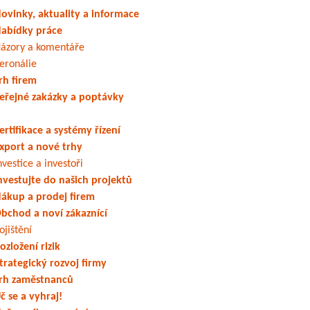
ovinky, aktuality a informace
abídky práce
ázory a komentáře
eronálie
rh firem
eřejné zakázky a poptávky
ertifikace a systémy řízení
xport a nové trhy
nvestice a investoři
nvestujte do našich projektů
ákup a prodej firem
bchod a noví zákaznící
ojištění
ozložení rizik
trategický rozvoj firmy
rh zaměstnanců
č se a vyhraj!