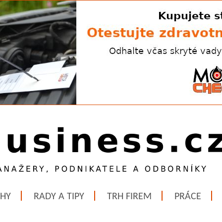
ĚHY
RADY A TIPY
TRH FIREM
PRÁCE