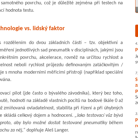
 i samotného povrchu, což je důležité zejména při testech na
cí hodnota testu.
nologie vs. lidský faktor
s rozdělením do dvou základních částí – tzv. objektivní a
4
h měření jednotlivých sad pneumatik v disciplínách, jakými jsou
P
J
nkrétním povrchu, akcelerace, rovněž na určitou rychlost a
s
telnost neboli rychlost průjezdu definovaným zatáčkovitým /
je s mnoha moderními měřicími přístroji (například speciální
7
ována.
S
z
p
ovací pilot (jde často o bývalého závodníka), který bez toho,
S
utě, hodnotí na základě vlastních pocitů na bodové škále 0 až
z
už zmiňovaná ovladatelnost, stabilita při řízení a při úhybných
3
 se skládá celkový dojem a hodnocení.
„Jako testovací vůz bývá
P
proto, aby bylo možné dostat testované pneumatiky během
r
rochu za něj,“
doplňuje Aleš Langer.
r