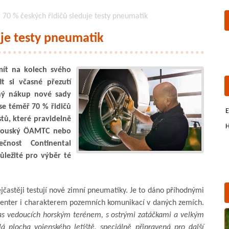
70 % českých řidičů sleduje testy pneumatik
uje testy pneumatik
 mít na kolech svého
it si včasné přezutí
dný nákup nové sady
se téměř 70 % řidičů
E
tů, které pravidelně
H
akouský ÖAMTC nebo
ečnost Continental
důležité pro výběr té
jčastěji testují nové zimní pneumatiky. Je to dáno příhodnými
center i charakterem pozemních komunikací v daných zemích.
tras vedoucích horským terénem, s ostrými zatáčkami a velkým
á plocha vojenského letiště, speciálně připravená pro další