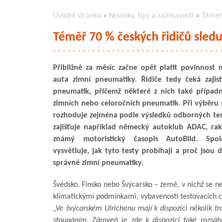
Úvodní stránka
»
Novinky, tipy a zajímavosti
»
Téměř 
Téměř 70 % českých řidičů sled
Přibližně za měsíc začne opět platit povinnost
auta zimní pneumatiky. Řidiče tedy čeká zajist
pneumatik, přičemž některé z nich také přípa
zimních nebo celoročních pneumatik. Při výběru 
rozhoduje zejména podle výsledků odborných tes
zajišťuje například německý autoklub ADAC, r
známý motoristický časopis AutoBild. Spol
vysvětluje, jak tyto testy probíhají a proč jsou 
správné zimní pneumatiky.
Švédsko, Finsko nebo Švýcarsko – země, v nichž se ne
klimatickými podmínkami, vybaveností testovacích 
„Ve švýcarském Ulrichenu mají k dispozici několik 
stoupáním. Zároveň je zde k dispozici také rozsáhl