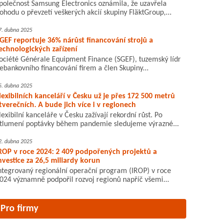
polečnost Samsung Electronics oznámila, že uzavřela
ohodu o převzetí veškerých akcií skupiny FläktGroup,...
7. dubna 2025
GEF reportuje 36% nárůst financování strojů a
echnologických zařízení
ociété Générale Equipment Finance (SGEF), tuzemský lídr
ebankovního financování firem a člen Skupiny...
5. dubna 2025
lexibilních kanceláří v Česku už je přes 172 500 metrů
tverečních. A bude jich více i v regionech
lexibilní kanceláře v Česku zažívají rekordní růst. Po
tlumení poptávky během pandemie sledujeme výrazné...
2. dubna 2025
ROP v roce 2024: 2 409 podpořených projektů a
nvestice za 26,5 miliardy korun
ntegrovaný regionální operační program (IROP) v roce
024 významně podpořil rozvoj regionů napříč všemi...
Pro firmy