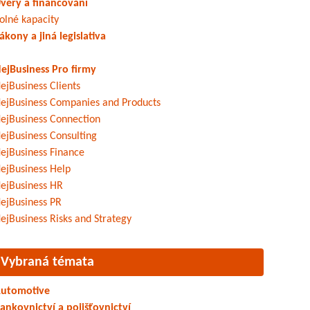
věry a financování
olné kapacity
ákony a jiná legislativa
ejBusiness Pro firmy
ejBusiness Clients
ejBusiness Companies and Products
ejBusiness Connection
ejBusiness Consulting
ejBusiness Finance
ejBusiness Help
ejBusiness HR
ejBusiness PR
ejBusiness Risks and Strategy
Vybraná témata
utomotive
ankovnictví a pojišťovnictví