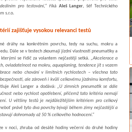
ideálním pro testování,“
říká
Aleš Langer
, šéf Technického
m s.r.o.
térií zajišťuje vysokou relevanci testů
dné dráhy na konkrétním povrchu, tedy na suchu, mokru a
du. Dále se v testech zkoumají jízdní vlastnosti pneumatiky a
 kterými se řidič za volantem nejčastěji setká.
„Akcelerace a
rech, ovladatelnost na mokru, aquaplaning, tendence jít s vozem
ibrace nebo chování v limitních rychlostech – všechna tato
 bezpečnosti, ale zároveň i kvůli celkovému jízdnímu komfortu,
tluje Aleš Langer a dodává:
„U zimních pneumatik se dále
učnost nebo rychlost opotřebení, přičemž tato kritéria nemají
ní. U většiny testů je nejdůležitějším kritériem pro celkový
eboť právě tyto dva povrchy bývají během zimy nejčastější a
stavují dohromady až 50 % celkového hodnocení.“
ze v noci, zhruba od desáté hodiny večerní do druhé hodiny