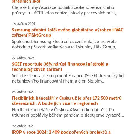
středních škol
Členské firmy Asociace podniků českého železničního
průmyslu - ACRI letos nabízejí stovky pracovních míst,...
16. května 2025
Samsung přebírá špičkového globálního výrobce HVAC
zařízení FläktGroup
Společnost Samsung Electronics oznámila, že uzavřela
dohodu o převzetí veškerých akcií skupiny FläktGroup,...
27. dubna 2025
SGEF reportuje 36% nárůst financování strojů a
technologických zařízení
Société Générale Equipment Finance (SGEF), tuzemský lídr
nebankovního financování firem a člen Skupiny...
25. dubna 2025
Flexibilních kanceláří v Česku už je přes 172 500 metrů
čtverečních. A bude jich více i v regionech
Flexibilní kanceláře v Česku zažívají rekordní růst. Po
utlumení poptávky během pandemie sledujeme výrazné...
22. dubna 2025
IROP v roce 2024: 2 409 podpořených projektů a