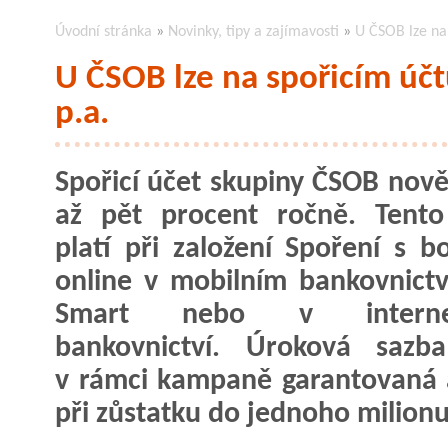
Úvodní stránka
»
Novinky, tipy a zajímavosti
»
U ČSOB lze na 
U ČSOB lze na spořicím účt
p.a.
Spořicí účet skupiny ČSOB nově
až pět procent ročně. Tento
platí při založení Spoření s 
online v mobilním bankovnict
Smart nebo v interne
bankovnictví. Úroková sazb
v rámci kampaně garantovaná a
při zůstatku do jednoho milion