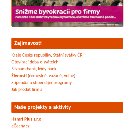
Zajímavosti
Kraje České republiky
,
Státní svátky ČR
Otevírací doba o svátcích
Seznam bank
,
kódy bank
Živnosti
(
řemeslné
,
vázané
,
volné
)
Stipendia a stipendijní programy
Jak prodat firmu
Naše projekty a aktivity
Hamri Plus s.r.o.
eČechy.cz