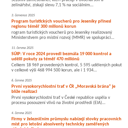
Sezónní zaměstnanci, kteří pracují v ovocnářství a
zelinářství, získají slevu 7,1 % na sociálním...
3. července 2025
Program turistických voucherů pro Jeseníky přinesl
regionu téměř 300 milionů korun
rogram turistických voucherů pro Jeseníky realizovaný
Ministerstvem pro místní rozvoj (MMR) ve spolupráci...
11. června 2025
SÚIP: V roce 2024 provedl bezmála 19 000 kontrol a
udělil pokuty za téměř 470 miliónů
Celkem 18 969 provedených kontrol, 5 595 udělených pokut
v celkové výši 468 994 500 korun, ale i 1 934...
6. června 2025
První vysokorychlostní trať v ČR „Moravská brána“ je
blíže realizaci
První vysokorychlostní trať v České republice uspěla v
procesu posouzení vlivů na životní prostředí (EIA)...
4. června 2025
Firmy v železničním průmyslu nabízejí stovky pracovních
míst pro letošní absolventy technicky zaměřených