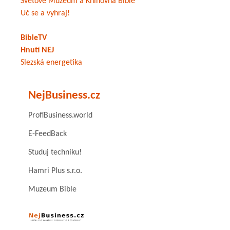
Světové Muzeum a Knihovna Bible
Uč se a vyhraj!
BibleTV
Hnutí NEJ
Slezská energetika
NejBusiness.cz
ProfiBusiness.world
E-FeedBack
Studuj techniku!
Hamri Plus s.r.o.
Muzeum Bible