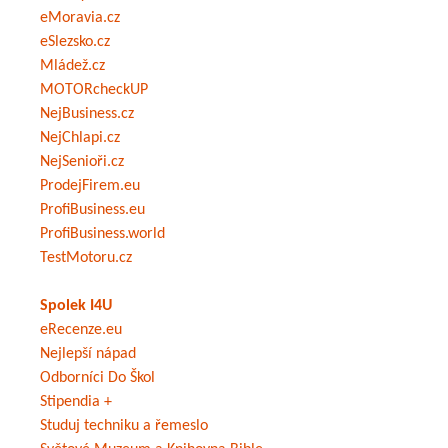
eMoravia.cz
eSlezsko.cz
Mládež.cz
MOTORcheckUP
NejBusiness.cz
NejChlapi.cz
NejSenioři.cz
ProdejFirem.eu
ProfiBusiness.eu
ProfiBusiness.world
TestMotoru.cz
Spolek I4U
eRecenze.eu
Nejlepší nápad
Odborníci Do Škol
Stipendia +
Studuj techniku a řemeslo