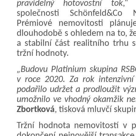
pravidelný hotovostní tok,“
společnosti Schönfeld&Co 
Prémiové nemovitosti plánuj
dlouhodobě s ohledem na to, ž
a stabilní část realitního trh
tržní hodnoty.
„Budovu Platinium skupina RSBC
v roce 2020. Za rok intenzivn
podařilo udržet a prodloužit v
umožnilo ve vhodný okamžik ne
Zbortková
, tisková mluvčí skup
Tržní hodnota nemovitostí v p
dokončení nejnovější transakce