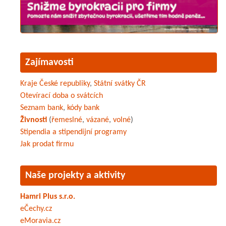
Zajímavosti
Kraje České republiky
,
Státní svátky ČR
Otevírací doba o svátcích
Seznam bank
,
kódy bank
Živnosti
(
řemeslné
,
vázané
,
volné
)
Stipendia a stipendijní programy
Jak prodat firmu
Naše projekty a aktivity
Hamri Plus s.r.o.
eČechy.cz
eMoravia.cz