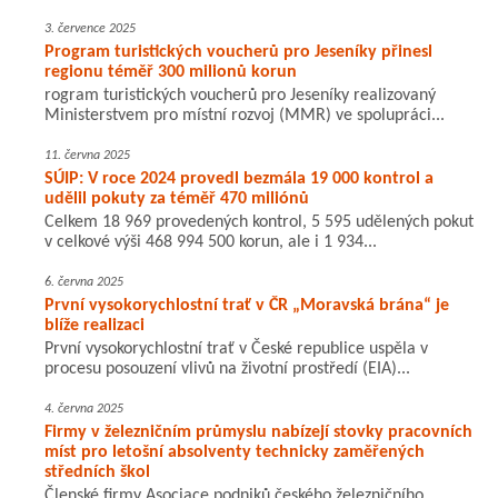
3. července 2025
Program turistických voucherů pro Jeseníky přinesl
regionu téměř 300 milionů korun
rogram turistických voucherů pro Jeseníky realizovaný
Ministerstvem pro místní rozvoj (MMR) ve spolupráci...
11. června 2025
SÚIP: V roce 2024 provedl bezmála 19 000 kontrol a
udělil pokuty za téměř 470 miliónů
Celkem 18 969 provedených kontrol, 5 595 udělených pokut
v celkové výši 468 994 500 korun, ale i 1 934...
6. června 2025
První vysokorychlostní trať v ČR „Moravská brána“ je
blíže realizaci
První vysokorychlostní trať v České republice uspěla v
procesu posouzení vlivů na životní prostředí (EIA)...
4. června 2025
Firmy v železničním průmyslu nabízejí stovky pracovních
míst pro letošní absolventy technicky zaměřených
středních škol
Členské firmy Asociace podniků českého železničního