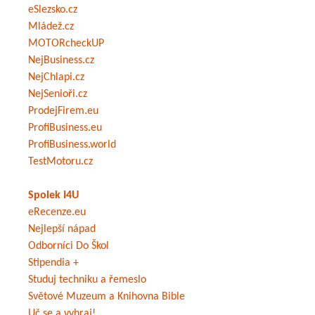
eSlezsko.cz
Mládež.cz
MOTORcheckUP
NejBusiness.cz
NejChlapi.cz
NejSenioři.cz
ProdejFirem.eu
ProfiBusiness.eu
ProfiBusiness.world
TestMotoru.cz
Spolek I4U
eRecenze.eu
Nejlepší nápad
Odborníci Do Škol
Stipendia +
Studuj techniku a řemeslo
Světové Muzeum a Knihovna Bible
Uč se a vyhraj!