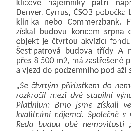
klíčové nájemníky patří např
Denver, Cyrrus, ČSOB pobočka b
klinika nebo Commerzbank. F
získal budovu koncem srpna 
objekt je čtvrtou akvizicí fond
Šestipatrová budova třídy A 
přes 8 500 m2, má zastřešené p
a vjezd do podzemního podlaží s
„Se čtvrtým přírůstkem do nemo
rozkročil mezi dvě stabilní vý
Platinium Brno jsme získali v
kvalitními nájemci. Společně s
Reda budou obě nemovitosti g