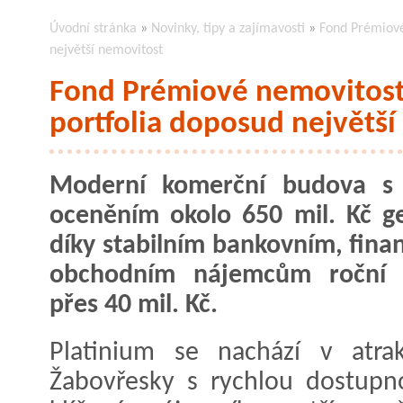
Úvodní stránka
»
Novinky, tipy a zajímavosti
»
Fond Prémiové
největší nemovitost
Fond Prémiové nemovitosti
portfolia doposud největš
Moderní komerční budova s 
oceněním okolo 650 mil. Kč g
díky stabilním bankovním, fina
obchodním nájemcům roční 
přes 40 mil. Kč.
Platinium se nachází v atrak
Žabovřesky s rychlou dostupn