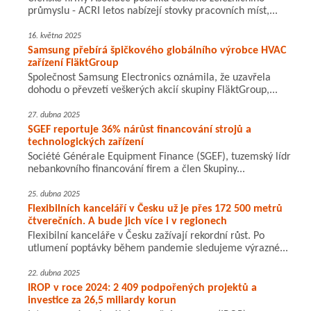
průmyslu - ACRI letos nabízejí stovky pracovních míst,...
16. května 2025
Samsung přebírá špičkového globálního výrobce HVAC
zařízení FläktGroup
Společnost Samsung Electronics oznámila, že uzavřela
dohodu o převzetí veškerých akcií skupiny FläktGroup,...
27. dubna 2025
SGEF reportuje 36% nárůst financování strojů a
technologických zařízení
Société Générale Equipment Finance (SGEF), tuzemský lídr
nebankovního financování firem a člen Skupiny...
25. dubna 2025
Flexibilních kanceláří v Česku už je přes 172 500 metrů
čtverečních. A bude jich více i v regionech
Flexibilní kanceláře v Česku zažívají rekordní růst. Po
utlumení poptávky během pandemie sledujeme výrazné...
22. dubna 2025
IROP v roce 2024: 2 409 podpořených projektů a
investice za 26,5 miliardy korun