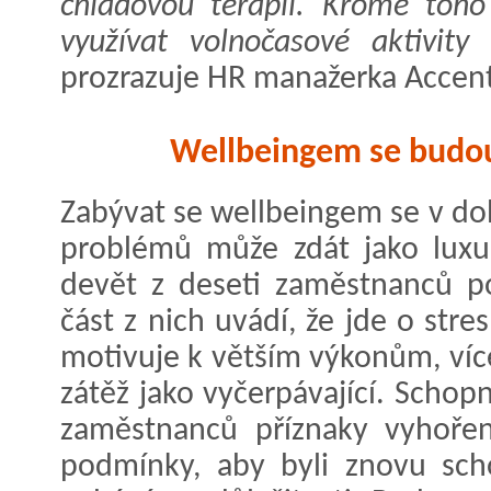
chladovou terapii. Kromě toh
využívat volnočasové aktivity 
prozrazuje HR manažerka Accen
Wellbeingem se budou
Zabývat se wellbeingem se v d
problémů může zdát jako luxus
devět z deseti zaměstnanců poc
část z nich uvádí, že jde o stre
motivuje k větším výkonům, více
zátěž jako vyčerpávající. Scho
zaměstnanců příznaky vyhořen
podmínky, aby byli znovu sch