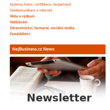
Systémy řízení, certifikace, bezpečnost
Telekomunikace a internet
Věda a výzkum
Vzdělávání
Zdravotnictví, farmacie, sociální služby
Zemědělství
NejBusiness.cz News