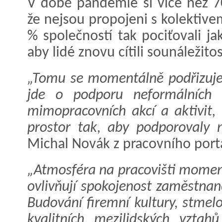
V době pandemie si více než 7
že nejsou propojeni s kolektive
% společností tak pociťovali ja
aby lidé znovu cítili sounáležitos
„Tomu se momentálně podřizuje i
jde o podporu neformálních 
mimopracovních akcí a aktivit,
prostor tak, aby podporovaly 
Michal Novák z pracovního portá
„Atmosféra na pracovišti moment
ovlivňují spokojenost zaměstnan
Budování firemní kultury, stmel
kvalitních mezilidských vztah