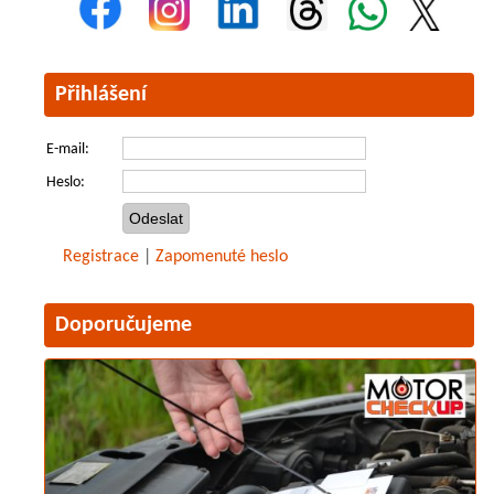
Přihlášení
E-mail:
Heslo:
Registrace
|
Zapomenuté heslo
Doporučujeme