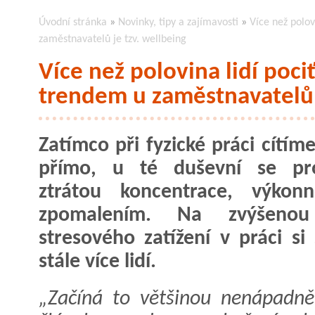
Úvodní stránka
»
Novinky, tipy a zajímavosti
»
Více než polov
zaměstnavatelů je tzv. wellbeing
Více než polovina lidí pociť
trendem u zaměstnavatelů 
Zatímco při fyzické práci cítím
přímo, u té duševní se pro
ztrátou koncentrace, výkonn
zpomalením. Na zvýšeno
stresového zatížení v práci si 
stále více lidí.
„Začíná to většinou nenápadně