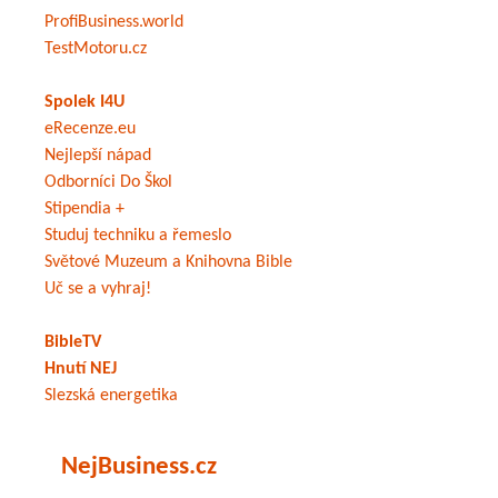
ProfiBusiness.world
TestMotoru.cz
Spolek I4U
eRecenze.eu
Nejlepší nápad
Odborníci Do Škol
Stipendia +
Studuj techniku a řemeslo
Světové Muzeum a Knihovna Bible
Uč se a vyhraj!
BibleTV
Hnutí NEJ
Slezská energetika
NejBusiness.cz