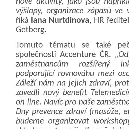
nové aktivity, jako jsou napří
výšlapy, organizace zápasů ve 
říká
Iana Nurtdinova
, HR ředite
Getberg.
Tomuto tématu se také pečl
společnosti Accenture ČR.
„Od
zaměstnancům rozšířený inkl
podporující rovnováhu mezi os
Záleží nám na jejich zdraví, pro
zavedli nový benefit Telemedicí
on-line. Navíc pro naše zaměstn
Dny prevence zdraví (masáže, er
budeme organizovat workshop