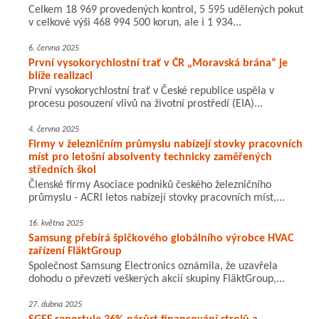
Celkem 18 969 provedených kontrol, 5 595 udělených pokut
v celkové výši 468 994 500 korun, ale i 1 934...
6. června 2025
První vysokorychlostní trať v ČR „Moravská brána“ je
blíže realizaci
První vysokorychlostní trať v České republice uspěla v
procesu posouzení vlivů na životní prostředí (EIA)...
4. června 2025
Firmy v železničním průmyslu nabízejí stovky pracovních
míst pro letošní absolventy technicky zaměřených
středních škol
Členské firmy Asociace podniků českého železničního
průmyslu - ACRI letos nabízejí stovky pracovních míst,...
16. května 2025
Samsung přebírá špičkového globálního výrobce HVAC
zařízení FläktGroup
Společnost Samsung Electronics oznámila, že uzavřela
dohodu o převzetí veškerých akcií skupiny FläktGroup,...
27. dubna 2025