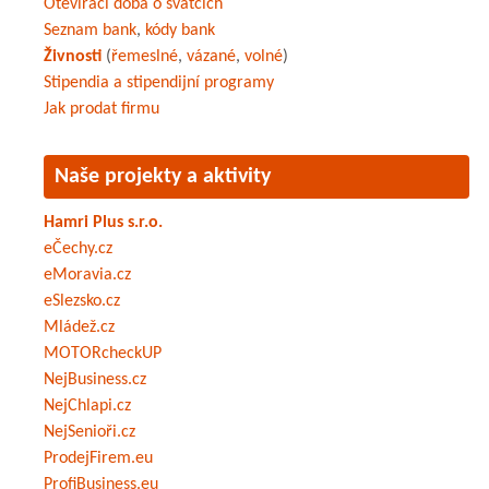
Otevírací doba o svátcích
Seznam bank
,
kódy bank
Živnosti
(
řemeslné
,
vázané
,
volné
)
Stipendia a stipendijní programy
Jak prodat firmu
Naše projekty a aktivity
Hamri Plus s.r.o.
eČechy.cz
eMoravia.cz
eSlezsko.cz
Mládež.cz
MOTORcheckUP
NejBusiness.cz
NejChlapi.cz
NejSenioři.cz
ProdejFirem.eu
ProfiBusiness.eu