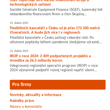
SGEF reportuje 36% nárůst financování strojů a
technologických zařízení
Société Générale Equipment Finance (SGEF), tuzemský lídr
nebankovního financování firem a člen Skupiny...
25. dubna 2025
Flexibilních kanceláří v Česku už je přes 172 500 metrů
čtverečních. A bude jich více i v regionech
Flexibilní kanceláře v Česku zažívají rekordní růst. Po
utlumení poptávky během pandemie sledujeme výrazné...
22. dubna 2025
IROP v roce 2024: 2 409 podpořených projektů a
investice za 26,5 miliardy korun
Integrovaný regionální operační program (IROP) v roce
2024 významně podpořil rozvoj regionů napříč všemi...
Pro firmy
Novinky, aktuality a informace
Nabídky práce
Názory a komentáře