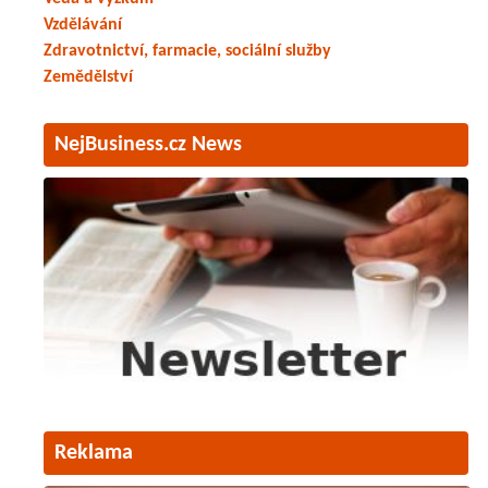
Vzdělávání
Zdravotnictví, farmacie, sociální služby
Zemědělství
NejBusiness.cz News
Reklama