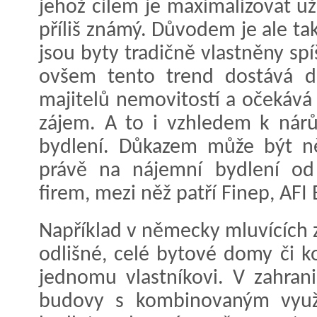
jehož cílem je maximalizovat u
příliš známý. Důvodem je ale ta
jsou byty tradičně vlastněny spí
ovšem tento trend dostává d
majitelů nemovitostí a očekává 
zájem. A to i vzhledem k nár
bydlení. Důkazem může být ně
právě na nájemní bydlení od 
firem, mezi něž patří Finep, AFI
Například v německy mluvících 
odlišné, celé bytové domy či ko
jednomu vlastníkovi. V zahrani
budovy s kombinovaným využi