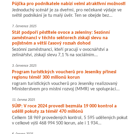
Půjčka pro podnikatele nabízí velmi atraktivní možnosti
Jednoduchý scénář je za dveřmi, pro nečekané výdaje ve
světě podnikání je tu malý úvěr. Ten se obejde bez...
7. července 2025
Stát podpoří pěstitele ovoce a zeleniny: Sezónní
zaměstnanci v těchto sektorech získají slevu na
pojistném a větší časový rozsah dohod
Sezónní zaměstnanci, kteří pracují v ovocnářství a
zelinářství, získají slevu 7,1 % na sociálním...
3. července 2025
Program turistických voucherů pro Jeseníky přinesl
regionu téměř 300 milionů korun
rogram turistických voucherů pro Jeseníky realizovaný
Ministerstvem pro místní rozvoj (MMR) ve spolupráci...
11. června 2025
SÚIP: V roce 2024 provedl bezmála 19 000 kontrol a
udělil pokuty za téměř 470 miliónů
Celkem 18 969 provedených kontrol, 5 595 udělených pokut
v celkové výši 468 994 500 korun, ale i 1 934...