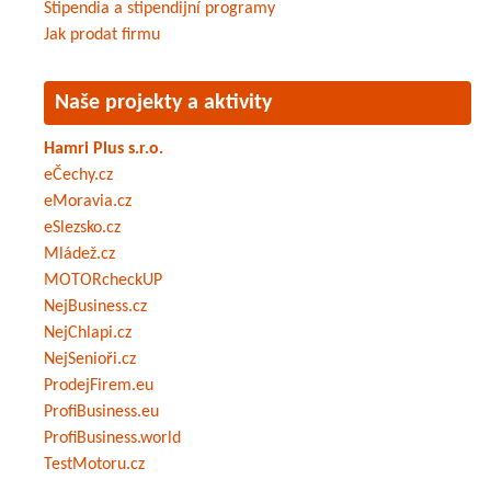
Stipendia a stipendijní programy
Jak prodat firmu
Naše projekty a aktivity
Hamri Plus s.r.o.
eČechy.cz
eMoravia.cz
eSlezsko.cz
Mládež.cz
MOTORcheckUP
NejBusiness.cz
NejChlapi.cz
NejSenioři.cz
ProdejFirem.eu
ProfiBusiness.eu
ProfiBusiness.world
TestMotoru.cz