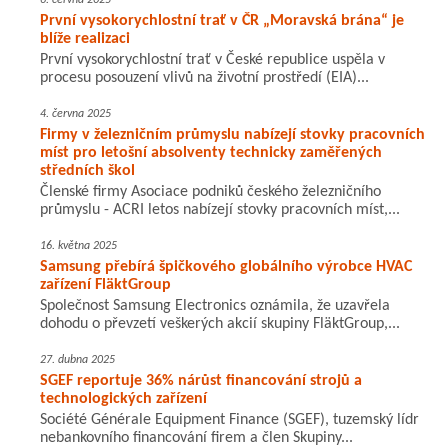
6. června 2025
První vysokorychlostní trať v ČR „Moravská brána“ je
blíže realizaci
První vysokorychlostní trať v České republice uspěla v
procesu posouzení vlivů na životní prostředí (EIA)...
4. června 2025
Firmy v železničním průmyslu nabízejí stovky pracovních
míst pro letošní absolventy technicky zaměřených
středních škol
Členské firmy Asociace podniků českého železničního
průmyslu - ACRI letos nabízejí stovky pracovních míst,...
16. května 2025
Samsung přebírá špičkového globálního výrobce HVAC
zařízení FläktGroup
Společnost Samsung Electronics oznámila, že uzavřela
dohodu o převzetí veškerých akcií skupiny FläktGroup,...
27. dubna 2025
SGEF reportuje 36% nárůst financování strojů a
technologických zařízení
Société Générale Equipment Finance (SGEF), tuzemský lídr
nebankovního financování firem a člen Skupiny...