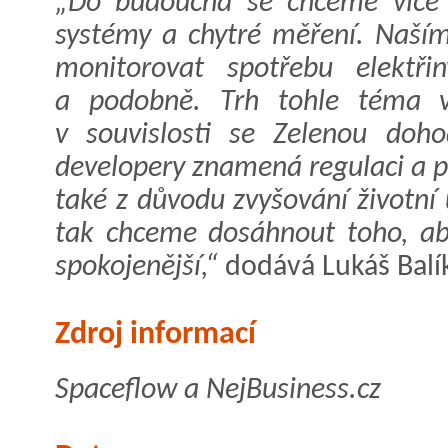
„Do budoucna se chceme více 
systémy a chytré měření. Naší
monitorovat spotřebu elektři
a podobně. Trh tohle téma v
v souvislosti se Zelenou doh
developery znamená regulaci a př
také z důvodu zvyšování životní
tak chceme dosáhnout toho, ab
spokojenější,“
dodává Lukáš Balí
Zdroj informací
Spaceflow a NejBusiness.cz