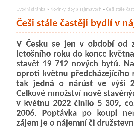
Úvodní stránka
»
Novinky, tipy a zajímavosti
»
Češi stále čas
Češi stále častěji bydlí v n
V Česku se jen v období od 
letošního roku do konce května
stavět 19 712 nových bytů. Na
oproti květnu předcházejícího 
tak jedná o nárůst ve výši 
Celkové množství nově stavěný
v květnu 2022 činilo 5 309, co
2006. Poptávka po koupi nemo
zájem je o nájemní či družstevn