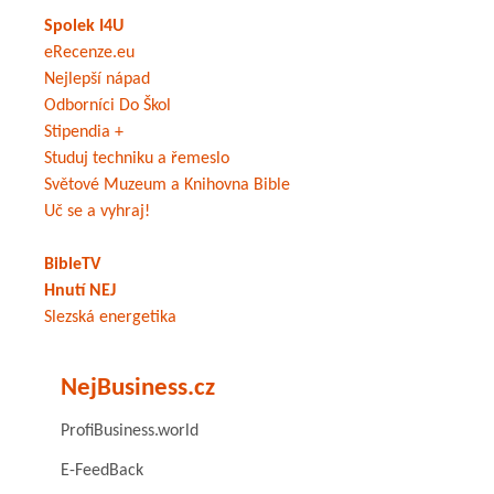
Spolek I4U
eRecenze.eu
Nejlepší nápad
Odborníci Do Škol
Stipendia +
Studuj techniku a řemeslo
Světové Muzeum a Knihovna Bible
Uč se a vyhraj!
BibleTV
Hnutí NEJ
Slezská energetika
NejBusiness.cz
ProfiBusiness.world
E-FeedBack