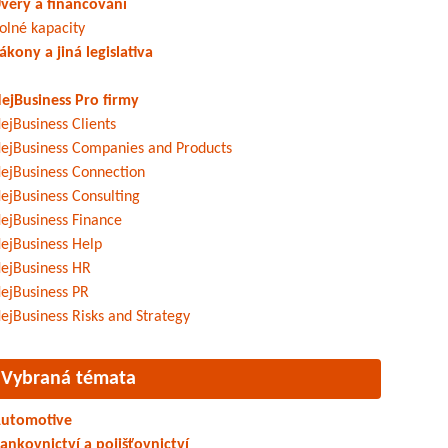
věry a financování
olné kapacity
ákony a jiná legislativa
ejBusiness Pro firmy
ejBusiness Clients
ejBusiness Companies and Products
ejBusiness Connection
ejBusiness Consulting
ejBusiness Finance
ejBusiness Help
ejBusiness HR
ejBusiness PR
ejBusiness Risks and Strategy
Vybraná témata
utomotive
ankovnictví a pojišťovnictví