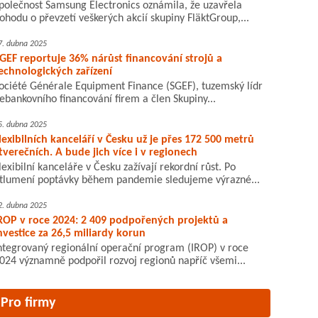
polečnost Samsung Electronics oznámila, že uzavřela
ohodu o převzetí veškerých akcií skupiny FläktGroup,...
7. dubna 2025
GEF reportuje 36% nárůst financování strojů a
echnologických zařízení
ociété Générale Equipment Finance (SGEF), tuzemský lídr
ebankovního financování firem a člen Skupiny...
5. dubna 2025
lexibilních kanceláří v Česku už je přes 172 500 metrů
tverečních. A bude jich více i v regionech
lexibilní kanceláře v Česku zažívají rekordní růst. Po
tlumení poptávky během pandemie sledujeme výrazné...
2. dubna 2025
ROP v roce 2024: 2 409 podpořených projektů a
nvestice za 26,5 miliardy korun
ntegrovaný regionální operační program (IROP) v roce
024 významně podpořil rozvoj regionů napříč všemi...
Pro firmy