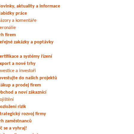
ovinky, aktuality a informace
abídky práce
ázory a komentáře
eronálie
rh firem
eřejné zakázky a poptávky
ertifikace a systémy řízení
xport a nové trhy
nvestice a investoři
nvestujte do našich projektů
ákup a prodej firem
bchod a noví zákaznící
ojištění
ozložení rizik
trategický rozvoj firmy
rh zaměstnanců
č se a vyhraj!