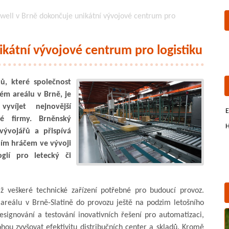
well v Brně dokončuje unikátní vývojové centrum pro
kátní vývojové centrum pro logistiku
ů, které společnost
ém areálu v Brně, je
víjet nejnovější
E
ké firmy. Brněnský
H
vývojářů a přispívá
ním hráčem ve vývoji
ogií pro letecký či
iž veškeré technické zařízení potřebné pro budoucí provoz.
areálu v Brně-Slatině do provozu ještě na podzim letošního
esignování a testování inovativních řešení pro automatizaci,
ou zvyšovat efektivitu distribučních center a skladů. Kromě