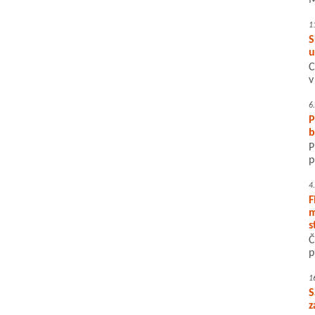
M
1
S
u
C
v
6
P
b
P
p
4
F
m
s
Č
p
1
S
z