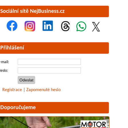
Sociální sítě NejBusiness.cz
Přihlášení
-mail:
eslo:
Registrace
|
Zapomenuté heslo
Doporučujeme