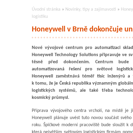
Úvodní stránka
»
Novinky, tipy a zajímavosti
»
Honey
logistiku
Honeywell v Brně dokončuje uni
Nové vývojové centrum pro automatizaci sklad
Honeywell Technology Solutions připravuje ve sv
těsně před dokončením. Centrum bude vy
automatizovaná řešení pro světové logistic
Honeywell zaměstnává téměř tisíc inženýrů a 
k tomu, že je Česká republika významným globál
logistických systémů, ale také třeba technol
kosmický průmysl.
Příprava vývojového centra vrcholí, na místě je j
Honeywell plánuje uvést tuto novou součást svého 
roku. Špičkové moderní pracoviště bude sloužit k d
která největším světovým logistickým firmám pomoh