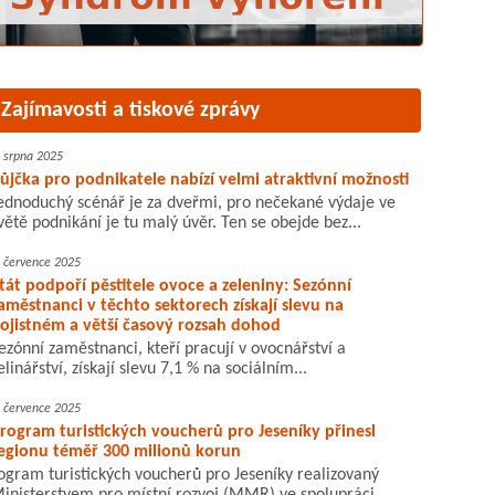
Zajímavosti a tiskové zprávy
. srpna 2025
ůjčka pro podnikatele nabízí velmi atraktivní možnosti
ednoduchý scénář je za dveřmi, pro nečekané výdaje ve
větě podnikání je tu malý úvěr. Ten se obejde bez...
. července 2025
tát podpoří pěstitele ovoce a zeleniny: Sezónní
aměstnanci v těchto sektorech získají slevu na
ojistném a větší časový rozsah dohod
ezónní zaměstnanci, kteří pracují v ovocnářství a
elinářství, získají slevu 7,1 % na sociálním...
. července 2025
rogram turistických voucherů pro Jeseníky přinesl
egionu téměř 300 milionů korun
ogram turistických voucherů pro Jeseníky realizovaný