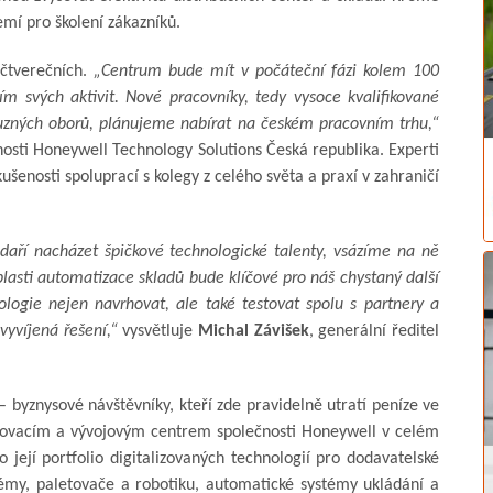
emí pro školení zákazníků.
čtverečních.
„Centrum bude mít v počáteční fázi kolem 100
ím svých aktivit. Nové pracovníky, tedy vysoce kvalifikované
íbuzných oborů, plánujeme nabírat na českém pracovním trhu,“
nosti Honeywell Technology Solutions Česká republika. Experti
ušenosti spoluprací s kolegy z celého světa a praxí v zahraničí
daří nacházet špičkové technologické talenty, vsázíme na ně
oblasti automatizace skladů bude klíčové pro náš chystaný další
ogie nejen navrhovat, ale také testovat spolu s partnery a
vyvíjená řešení,“
vysvětluje
Michal Závišek
, generální ředitel
byznysové návštěvníky, kteří zde pravidelně utratí peníze ve
estovacím a vývojovým centrem společnosti Honeywell v celém
její portfolio digitalizovaných technologií pro dodavatelské
stémy, paletovače a robotiku, automatické systémy ukládání a