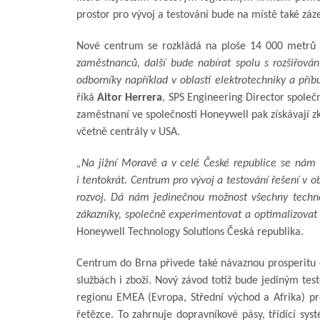
prostor pro vývoj a testování bude na místě také záz
Nové centrum se rozkládá na ploše 14 000 metrů 
zaměstnanců, další bude nabírat spolu s rozšiřován
odborníky například v oblasti elektrotechniky a př
říká
Aitor Herrera
, SPS Engineering Director společ
zaměstnaní ve společnosti Honeywell pak získávají zk
včetně centrály v USA.
„Na jižní Moravě a v celé České republice se nám 
i tentokrát. Centrum pro vývoj a testování řešení v 
rozvoj. Dá nám jedinečnou možnost všechny technol
zákazníky, společně experimentovat a optimalizovat 
Honeywell Technology Solutions Česká republika.
Centrum do Brna přivede také návaznou prosperitu – 
službách i zboží. Nový závod totiž bude jediným t
regionu EMEA (Evropa, Střední východ a Afrika) pro 
řetězce. To zahrnuje dopravníkové pásy, třídící sy