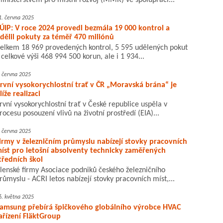
inisterstvem pro místní rozvoj (MMR) ve spolupráci...
1. června 2025
ÚIP: V roce 2024 provedl bezmála 19 000 kontrol a
dělil pokuty za téměř 470 miliónů
elkem 18 969 provedených kontrol, 5 595 udělených pokut
 celkové výši 468 994 500 korun, ale i 1 934...
. června 2025
rvní vysokorychlostní trať v ČR „Moravská brána“ je
líže realizaci
rvní vysokorychlostní trať v České republice uspěla v
rocesu posouzení vlivů na životní prostředí (EIA)...
. června 2025
irmy v železničním průmyslu nabízejí stovky pracovních
íst pro letošní absolventy technicky zaměřených
tředních škol
lenské firmy Asociace podniků českého železničního
růmyslu - ACRI letos nabízejí stovky pracovních míst,...
6. května 2025
amsung přebírá špičkového globálního výrobce HVAC
ařízení FläktGroup