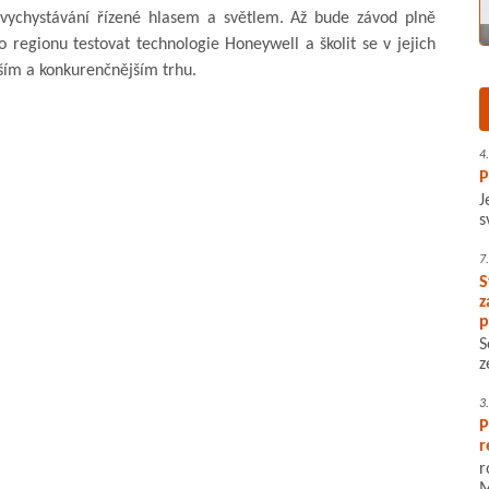
 vychystávání řízené hlasem a světlem. Až bude závod plně
o regionu testovat technologie Honeywell a školit se v jejich
jším a konkurenčnějším trhu.
4
P
J
s
7
S
z
p
S
z
3
P
r
r