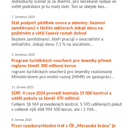
Jednoduchý scénář je za dveřmi, pro nečekané výdaje ve
světě podnikání je tu malý úvěr. Ten se obejde bez...
7. července 2025
Stát podpoří pěstitele ovoce a zeleniny: Sezónní
zaměstnanci v těchto sektorech získají slevu na
pojistném a větší časový rozsah dohod
Sezónní zaměstnanci, kteří pracují v ovocnářství a
zelinářství, získají slevu 7,1 % na sociálním...
3. července 2025
Program turistických voucherů pro Jeseníky přinesl
regionu téměř 300 milionů korun
rogram turistických voucherů pro Jeseníky realizovaný
Ministerstvem pro místní rozvoj (MMR) ve spolupráci...
11. června 2025
SÚIP: V roce 2024 provedl bezmála 19 000 kontrol a
udělil pokuty za téměř 470 miliónů
Celkem 18 969 provedených kontrol, 5 595 udělených pokut
v celkové výši 468 994 500 korun, ale i 1 934...
6. června 2025
První vysokorychlostní trať v ČR „Moravská brána“ je