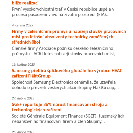
blíže realizaci
První vysokorychlostní trať v České republice uspěla v
procesu posouzení vlivů na životní prostředí (EIA)...
4. června 2025
Firmy v železničním průmyslu nabízejí stovky pracovních
míst pro letošní absolventy technicky zaměřených
středních škol
Členské firmy Asociace podniků českého železničního
průmyslu - ACRI letos nabízejí stovky pracovních míst,...
16. května 2025
Samsung přebírá špičkového globálního výrobce HVAC
zařízení FläktGroup
Společnost Samsung Electronics oznámila, že uzavřela
dohodu o převzetí veškerých akcií skupiny FläktGroup,...
27. dubna 2025
SGEF reportuje 36% nárůst financování strojů a
technologických zařízení
Société Générale Equipment Finance (SGEF), tuzemský lídr
nebankovního financování firem a člen Skupiny...
25. dubna 2025