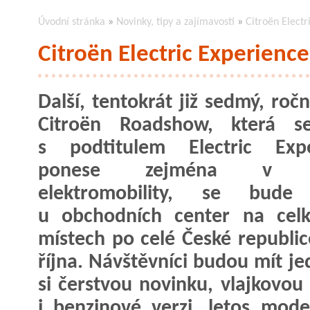
Úvodní stránka
»
Novinky, tipy a zajímavosti
»
Citroën Elect
Citroën Electric Experienc
Další, tentokrát již sedmý, roč
Citroën Roadshow, která s
s podtitulem Electric Expe
ponese zejména v d
elektromobility, se bude
u obchodních center na cel
místech po celé České republic
října. Návštěvníci budou mít j
si čerstvou novinku, vlajkovou
i benzinové verzi, letos mod