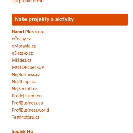
Jak prodat firmu
Naše projekty a aktivity
Hamri Plus s.r.o.
eČechy.cz
eMoravia.cz
eSlezsko.cz
Mládež.cz
MOTORcheckUP
NejBusiness.cz
NejChlapi.cz
NejSenioři.cz
ProdejFirem.eu
ProfiBusiness.eu
ProfiBusiness.world
TestMotoru.cz
Spolek I4U