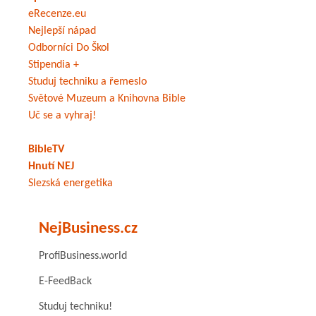
eRecenze.eu
Nejlepší nápad
Odborníci Do Škol
Stipendia +
Studuj techniku a řemeslo
Světové Muzeum a Knihovna Bible
Uč se a vyhraj!
BibleTV
Hnutí NEJ
Slezská energetika
NejBusiness.cz
ProfiBusiness.world
E-FeedBack
Studuj techniku!