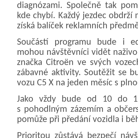
diagnózami. Společně tak pom
kde chybí. Každý jezdec obdrží 
získá balíček reklamních pře
Součástí programu bude i ed
mohou návštěvníci vidět naživo
značka Citroën ve svých vozech
zábavné aktivity. Soutěžit se 
vozu C5 X na jeden měsíc s plno
Jako vždy bude od 10 do 18
s pohodlným zázemím a občers
pomůže při předání vozidla i bě
Prioritou zůstává bezpečí náv