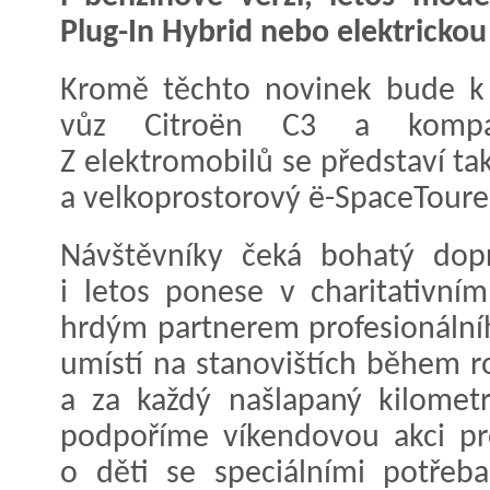
Plug-In Hybrid nebo elektrickou
Kromě těchto novinek bude k 
vůz Citroën C3 a kompa
Z elektromobilů se představí t
a velkoprostorový ë-SpaceToure
Návštěvníky čeká bohatý dop
i letos ponese v charitativní
hrdým partnerem profesionální
umístí na stanovištích během r
a za každý našlapaný kilomet
podpoříme víkendovou akci pro
o děti se speciálními potřeb