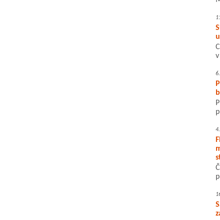
M
1
S
u
C
v
6
P
b
P
p
4
F
m
s
Č
p
1
S
z