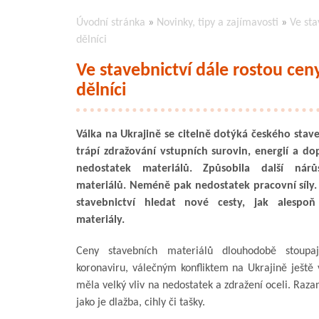
Úvodní stránka
»
Novinky, tipy a zajímavosti
»
Ve sta
dělníci
Ve stavebnictví dále rostou cen
dělníci
Válka na Ukrajině se citelně dotýká českého stave
trápí zdražování vstupních surovin, energií a dop
nedostatek materiálů. Způsobila další nár
materiálů. Neméně pak nedostatek pracovní síly.
stavebnictví hledat nové cesty, jak alespoň 
materiály.
Ceny stavebních materiálů dlouhodobě stoupa
koronaviru, válečným konfliktem na Ukrajině ještě 
měla velký vliv na nedostatek a zdražení oceli. Raza
jako je dlažba, cihly či tašky.