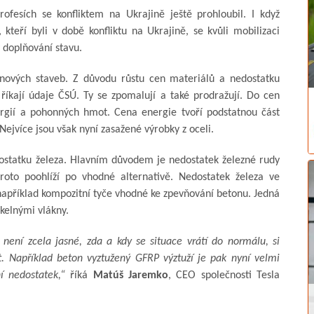
ofesích se konfliktem na Ukrajině ještě prohloubil. I když
 kteří byli v době konfliktu na Ukrajině, se kvůli mobilizaci
 doplňování stavu.
 nových staveb. Z důvodu růstu cen materiálů a nedostatku
říkají údaje ČSÚ. Ty se zpomalují a také prodražují. Do cen
ergií a pohonných hmot. Cena energie tvoří podstatnou část
ejvíce jsou však nyní zasažené výrobky z oceli.
dostatku železa. Hlavním důvodem je nedostatek železné rudy
proto poohlíží po vhodné alternativě. Nedostatek železa ve
 například kompozitní tyče vhodné ke zpevňování betonu. Jedná
skelnými vlákny.
není zcela jasné, zda a kdy se situace vrátí do normálu, si
ost. Například beton vyztužený GFRP výztuží je pak nyní velmi
í nedostatek,“
říká
Matúš Jaremko
, CEO společnosti Tesla