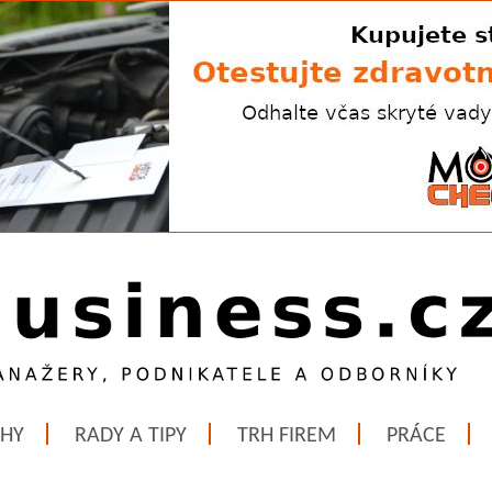
ĚHY
RADY A TIPY
TRH FIREM
PRÁCE