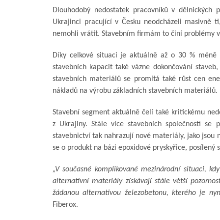
Dlouhodobý nedostatek pracovníků v dělnických pr
Ukrajinci pracující v Česku neodcházeli masivně ti,
nemohli vrátit. Stavebním firmám to činí problémy v
Díky celkové situaci je aktuálně až o 30 % méně
stavebních kapacit také vázne dokončování staveb, 
stavebních materiálů se promítá také růst cen en
nákladů na výrobu základních stavebních materiálů. N
Stavební segment aktuálně čelí také kritickému ne
z Ukrajiny. Stále více stavebních společností se 
stavebnictví tak nahrazují nové materiály, jako jsou
se o produkt na bázi epoxidové pryskyřice, posílený 
„V současné komplikované mezinárodní situaci, kdy 
alternativní materiály získávají stále větší pozorn
žádanou alternativou železobetonu, kterého je nyn
Fiberox.