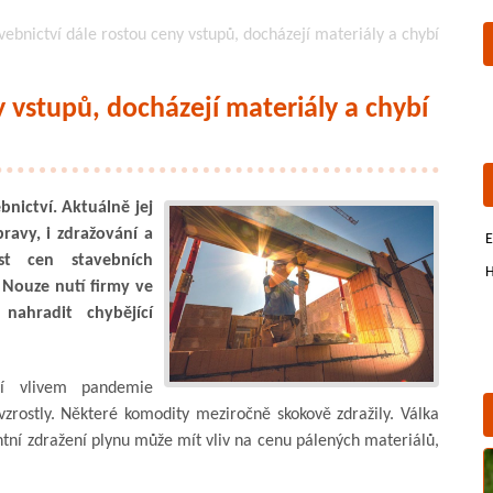
vebnictví dále rostou ceny vstupů, docházejí materiály a chybí
y vstupů, docházejí materiály a chybí
bnictví. Aktuálně jej
ravy, i zdražování a
E
ůst cen stavebních
H
 Nouze nutí firmy ve
nahradit chybějící
jí vlivem pandemie
vzrostly. Některé komodity meziročně skokově zdražily. Válka
ntní zdražení plynu může mít vliv na cenu pálených materiálů,