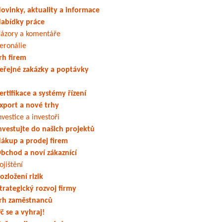
ovinky, aktuality a informace
abídky práce
ázory a komentáře
eronálie
rh firem
eřejné zakázky a poptávky
ertifikace a systémy řízení
xport a nové trhy
nvestice a investoři
nvestujte do našich projektů
ákup a prodej firem
bchod a noví zákaznící
ojištění
ozložení rizik
trategický rozvoj firmy
rh zaměstnanců
č se a vyhraj!