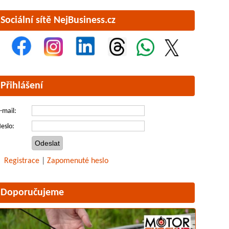
Sociální sítě NejBusiness.cz
Přihlášení
-mail:
eslo:
Registrace
|
Zapomenuté heslo
Doporučujeme