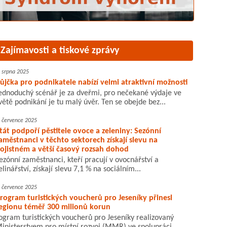
Zajímavosti a tiskové zprávy
. srpna 2025
ůjčka pro podnikatele nabízí velmi atraktivní možnosti
ednoduchý scénář je za dveřmi, pro nečekané výdaje ve
větě podnikání je tu malý úvěr. Ten se obejde bez...
. července 2025
tát podpoří pěstitele ovoce a zeleniny: Sezónní
aměstnanci v těchto sektorech získají slevu na
ojistném a větší časový rozsah dohod
ezónní zaměstnanci, kteří pracují v ovocnářství a
elinářství, získají slevu 7,1 % na sociálním...
. července 2025
rogram turistických voucherů pro Jeseníky přinesl
egionu téměř 300 milionů korun
ogram turistických voucherů pro Jeseníky realizovaný