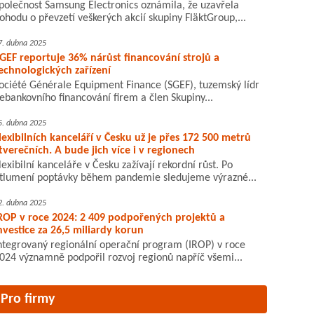
polečnost Samsung Electronics oznámila, že uzavřela
ohodu o převzetí veškerých akcií skupiny FläktGroup,...
7. dubna 2025
GEF reportuje 36% nárůst financování strojů a
echnologických zařízení
ociété Générale Equipment Finance (SGEF), tuzemský lídr
ebankovního financování firem a člen Skupiny...
5. dubna 2025
lexibilních kanceláří v Česku už je přes 172 500 metrů
tverečních. A bude jich více i v regionech
lexibilní kanceláře v Česku zažívají rekordní růst. Po
tlumení poptávky během pandemie sledujeme výrazné...
2. dubna 2025
ROP v roce 2024: 2 409 podpořených projektů a
nvestice za 26,5 miliardy korun
ntegrovaný regionální operační program (IROP) v roce
024 významně podpořil rozvoj regionů napříč všemi...
Pro firmy