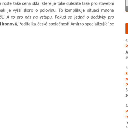
oste také cena skla, které je také důležité také pro stavební
ak je vyšší skoro o polovinu. To komplikuje situaci mnoha
 %. A to pro nás na vstupu. Pokud se jedná o dodávky pro
 Hronová
, ředitelka české společnosti Amirro specializující se
4
P
J
s
7
S
z
p
S
z
3
P
r
r