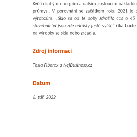
Kvůli drahým energiím a dalším rostoucím nákladům r
průmysl. V porovnání se začátkem roku 2021 je p
výrobcům.
„Sklo se od té doby zdražilo cca o 45
stavebnictví jsou zde nárůsty ještě vyšší,“
říká
Lucie
na výrobky se skla nebo zrcadla.
Zdroj informací
Tesla Fiberox a NejBusiness.cz
Datum
6. září 2022