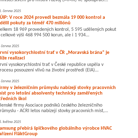
inisterstvem pro místní rozvoj (MMR) ve spolupráci...
1. června 2025
ÚIP: V roce 2024 provedl bezmála 19 000 kontrol a
dělil pokuty za téměř 470 miliónů
elkem 18 969 provedených kontrol, 5 595 udělených pokut
 celkové výši 468 994 500 korun, ale i 1 934...
. června 2025
rvní vysokorychlostní trať v ČR „Moravská brána“ je
líže realizaci
rvní vysokorychlostní trať v České republice uspěla v
rocesu posouzení vlivů na životní prostředí (EIA)...
. června 2025
irmy v železničním průmyslu nabízejí stovky pracovních
íst pro letošní absolventy technicky zaměřených
tředních škol
lenské firmy Asociace podniků českého železničního
růmyslu - ACRI letos nabízejí stovky pracovních míst,...
6. května 2025
amsung přebírá špičkového globálního výrobce HVAC
ařízení FläktGroup