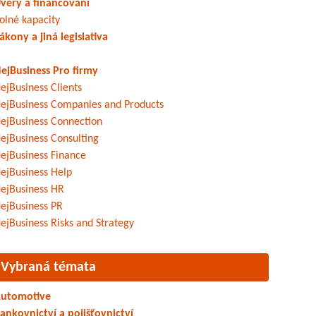
věry a financování
olné kapacity
ákony a jiná legislativa
ejBusiness Pro firmy
ejBusiness Clients
ejBusiness Companies and Products
ejBusiness Connection
ejBusiness Consulting
ejBusiness Finance
ejBusiness Help
ejBusiness HR
ejBusiness PR
ejBusiness Risks and Strategy
Vybraná témata
utomotive
ankovnictví a pojišťovnictví