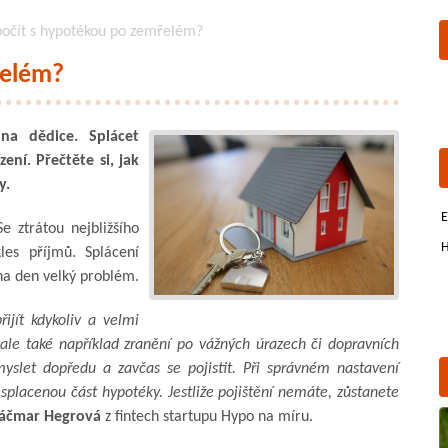
počít s hypotékou po zemřelém?
řelém?
na dědice. Splácet
ní. Přečtěte si, jak
y.
E
e ztrátou nejbližšího
H
les příjmů. Splácení
na den velký problém.
jít kdykoliv a velmi
ale také například zranění po vážných úrazech či dopravních
myslet dopředu a zavčas se pojistit. Při správném nastavení
nesplacenou část hypotéky. Jestliže pojištění nemáte, zůstanete
ráčmar Hegrová
z fintech startupu Hypo na míru.