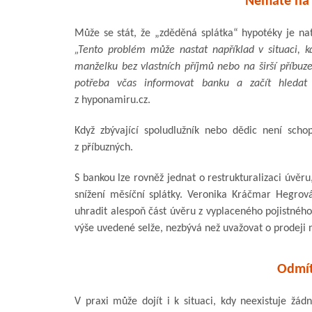
Nemáte na 
Může se stát, že „zděděná splátka“ hypotéky je nat
„Tento problém může nastat například v situaci, 
manželku bez vlastních příjmů nebo na širší příbuzen
potřeba včas informovat banku a začít hledat n
z hyponamiru.cz.
Když zbývající spoludlužník nebo dědic není sch
z příbuzných.
S bankou lze rovněž jednat o restrukturalizaci úvěru
snížení měsíční splátky. Veronika Kráčmar Hegrová
uhradit alespoň část úvěru z vyplaceného pojistného 
výše uvedené selže, nezbývá než uvažovat o prodeji
Odmít
V praxi může dojít i k situaci, kdy neexistuje žá