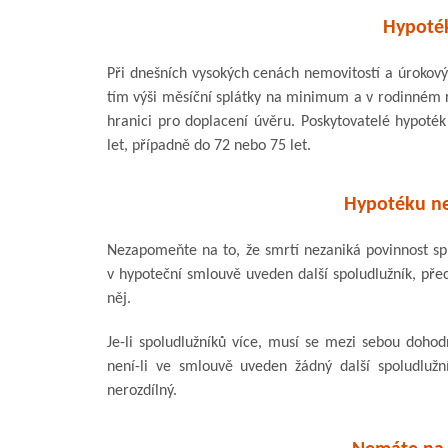
Hypoték
Při dnešních vysokých cenách nemovitostí a úrokovýc
tím výši měsíční splátky na minimum a v rodinném r
hranici pro doplacení úvěru. Poskytovatelé hypoté
let, případně do 72 nebo 75 let.
Hypotéku ne
Nezapomeňte na to, že smrtí nezaniká povinnost splá
v hypoteční smlouvě uveden další spoludlužník, přec
něj.
Je-li spoludlužníků více, musí se mezi sebou dohod
není-li ve smlouvě uveden žádný další spoludlužní
nerozdílný.