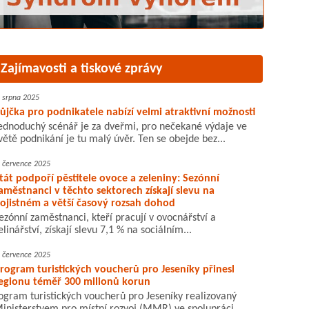
Zajímavosti a tiskové zprávy
. srpna 2025
ůjčka pro podnikatele nabízí velmi atraktivní možnosti
ednoduchý scénář je za dveřmi, pro nečekané výdaje ve
větě podnikání je tu malý úvěr. Ten se obejde bez...
. července 2025
tát podpoří pěstitele ovoce a zeleniny: Sezónní
aměstnanci v těchto sektorech získají slevu na
ojistném a větší časový rozsah dohod
ezónní zaměstnanci, kteří pracují v ovocnářství a
elinářství, získají slevu 7,1 % na sociálním...
. července 2025
rogram turistických voucherů pro Jeseníky přinesl
egionu téměř 300 milionů korun
ogram turistických voucherů pro Jeseníky realizovaný