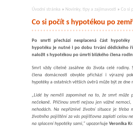
Úvodní stránka
»
Novinky, tipy a zajímavosti
»
Co si 
Co si počít s hypotékou po zem
Po smrti přechází nesplacená část hypotéky 
hypotéku je nutné i po dobu trvání dědického říze
naložit s hypotékou po úmrtí blízkého člena rodin
Smrt vždy citelně zasáhne do života celé rodiny. S
člena domácnosti obvykle přichází i výrazný pok
hypotéky a ostatních větších úvěrů může být ze dne 
„Lidé by neměli zapomínat na to, že smrt může při
nečekaně. Příčinou smrti nejsou jen vážné nemoci, 
nehodách. Na nepříznivé životní situace je třeba 
životního pojištění za vás pojišťovna zaplatí celou 
na splacení hypotéky sami,“
upozorňuje
Veronika K