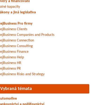
věry a financování
olné kapacity
ákony a jiná legislativa
ejBusiness Pro firmy
ejBusiness Clients
ejBusiness Companies and Products
ejBusiness Connection
ejBusiness Consulting
ejBusiness Finance
ejBusiness Help
ejBusiness HR
ejBusiness PR
ejBusiness Risks and Strategy
Vybraná témata
utomotive
ankovnictví a pojišťovnictví