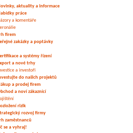
ovinky, aktuality a informace
abídky práce
ázory a komentáře
eronálie
rh firem
eřejné zakázky a poptávky
ertifikace a systémy řízení
xport a nové trhy
nvestice a investoři
nvestujte do našich projektů
ákup a prodej firem
bchod a noví zákaznící
ojištění
ozložení rizik
trategický rozvoj firmy
rh zaměstnanců
č se a vyhraj!