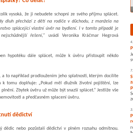
splátky? Co dělat?
olik vysoká, že ji nebudete schopni ze svého příjmu splácet.
kdy dluh přechází z dětí na rodiče v důchodu, z manžela na
stvo splácející vlastní úvěr na bydlení. I v tomto případě je
ejschůdnější řešení,“
uvádí Veronika Kráčmar Hegrová
4
P
J
open hypotéku dále splácet, může k úvěru přistoupit někdo
s
7
, a to například prodloužením jeho splatnosti, kterým docílíte
S
z
 k tomu doplňuje: „Pokud měl dlužník životní pojištění, lze
p
plnění. Zbytek úvěru už může být snazší splácet.“ Jestliže vše
S
 nemovitosti a předčasném splacení úvěru.
z
3
nutí dědictví
P
r
r
dný dědic nebo pozůstalí dědictví v plném rozsahu odmítnou.