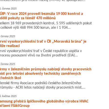
inisterstvem pro místní rozvoj (MMR) ve spolupráci...
1. června 2025
ÚIP: V roce 2024 provedl bezmála 19 000 kontrol a
dělil pokuty za téměř 470 miliónů
elkem 18 969 provedených kontrol, 5 595 udělených pokut
 celkové výši 468 994 500 korun, ale i 1 934...
. června 2025
rvní vysokorychlostní trať v ČR „Moravská brána“ je
líže realizaci
rvní vysokorychlostní trať v České republice uspěla v
rocesu posouzení vlivů na životní prostředí (EIA)...
. června 2025
irmy v železničním průmyslu nabízejí stovky pracovních
íst pro letošní absolventy technicky zaměřených
tředních škol
lenské firmy Asociace podniků českého železničního
růmyslu - ACRI letos nabízejí stovky pracovních míst,...
6. května 2025
amsung přebírá špičkového globálního výrobce HVAC
ařízení FläktGroup