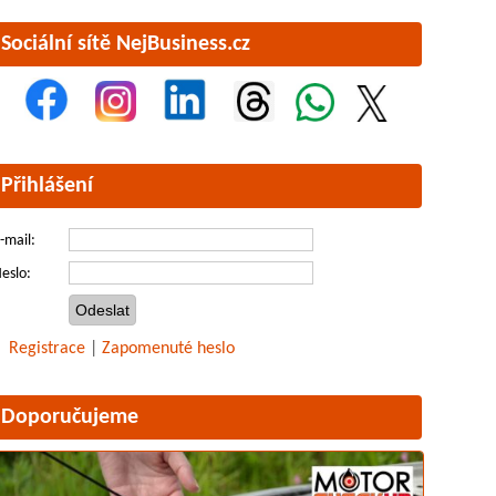
Sociální sítě NejBusiness.cz
Přihlášení
-mail:
eslo:
Registrace
|
Zapomenuté heslo
Doporučujeme