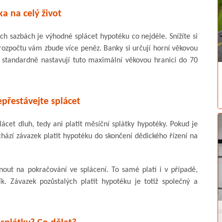
a na celý život
h sazbách je výhodné splácet hypotéku co nejdéle. Snížíte si
ozpočtu vám zbude více peněz. Banky si určují horní věkovou
k standardně nastavují tuto maximální věkovou hranici do 70
přestávejte splácet
cet dluh, tedy ani platit měsíční splátky hypotéky. Pokud je
hází závazek platit hypotéku do skončení dědického řízení na
nout na pokračování ve splácení. To samé platí i v případě,
k. Závazek pozůstalých platit hypotéku je totiž společný a