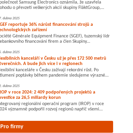
polečnost Samsung Electronics oznámila, že uzavřela
ohodu o převzetí veškerých akcií skupiny FläktGroup,...
7. dubna 2025
GEF reportuje 36% nárůst financování strojů a
echnologických zařízení
ociété Générale Equipment Finance (SGEF), tuzemský lídr
ebankovního financování firem a člen Skupiny...
5. dubna 2025
lexibilních kanceláří v Česku už je přes 172 500 metrů
tverečních. A bude jich více i v regionech
lexibilní kanceláře v Česku zažívají rekordní růst. Po
tlumení poptávky během pandemie sledujeme výrazné...
2. dubna 2025
ROP v roce 2024: 2 409 podpořených projektů a
nvestice za 26,5 miliardy korun
ntegrovaný regionální operační program (IROP) v roce
024 významně podpořil rozvoj regionů napříč všemi...
Pro firmy