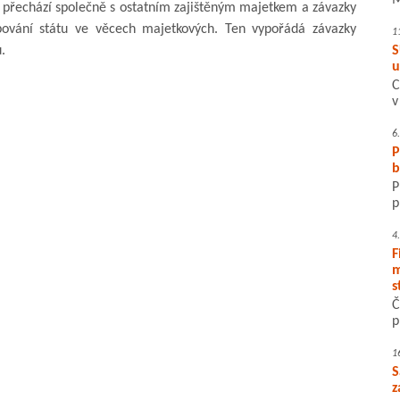
M
 přechází společně s ostatním zajištěným majetkem a závazky
ování státu ve věcech majetkových. Ten vypořádá závazky
1
.
S
u
C
v
6
P
b
P
p
4
F
m
s
Č
p
1
S
z