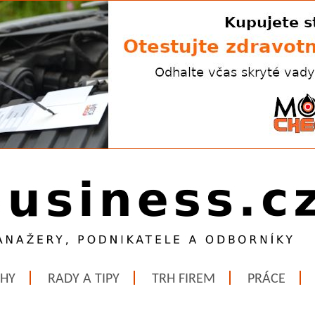
ĚHY
RADY A TIPY
TRH FIREM
PRÁCE