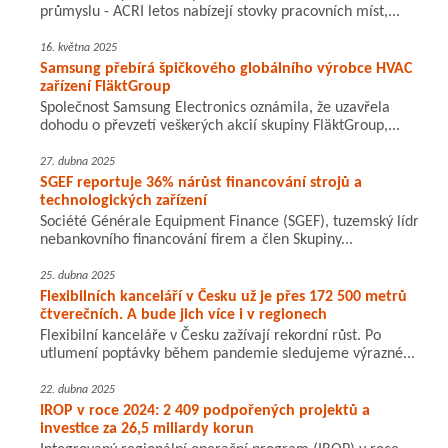
průmyslu - ACRI letos nabízejí stovky pracovních míst,...
16. května 2025
Samsung přebírá špičkového globálního výrobce HVAC
zařízení FläktGroup
Společnost Samsung Electronics oznámila, že uzavřela
dohodu o převzetí veškerých akcií skupiny FläktGroup,...
27. dubna 2025
SGEF reportuje 36% nárůst financování strojů a
technologických zařízení
Société Générale Equipment Finance (SGEF), tuzemský lídr
nebankovního financování firem a člen Skupiny...
25. dubna 2025
Flexibilních kanceláří v Česku už je přes 172 500 metrů
čtverečních. A bude jich více i v regionech
Flexibilní kanceláře v Česku zažívají rekordní růst. Po
utlumení poptávky během pandemie sledujeme výrazné...
22. dubna 2025
IROP v roce 2024: 2 409 podpořených projektů a
investice za 26,5 miliardy korun