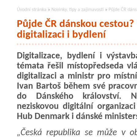
Úvodní stránka
»
Novinky, tipy a zajímavosti
»
Půjde ČR dánsk
Půjde ČR dánskou cestou? B
digitalizaci i bydlení
Digitalizace, bydlení i výstavb
témata řešil místopředseda vl
digitalizaci a ministr pro místn
Ivan Bartoš během své pracovn
do Dánského království. Nav
neziskovou digitální organizaci
Hub Denmark i dánské ministers
„Česká republika se může v obl