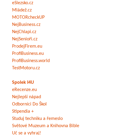
eSlezsko.cz
Mládež.cz
MOTORcheckUP
NejBusiness.cz
NejChlapi.cz
NejSenioři.cz
ProdejFirem.eu
ProfiBusiness.eu
ProfiBusiness.world
TestMotoru.cz
Spolek I4U
eRecenze.eu
Nejlepší nápad
Odborníci Do Škol
Stipendia +
Studuj techniku a řemeslo
Světové Muzeum a Knihovna Bible
Uč se a vyhraj!