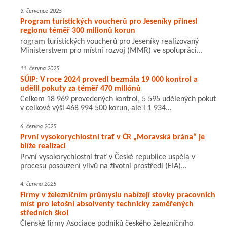
3. července 2025
Program turistických voucherů pro Jeseníky přinesl
regionu téměř 300 milionů korun
rogram turistických voucherů pro Jeseníky realizovaný
Ministerstvem pro místní rozvoj (MMR) ve spolupráci...
11. června 2025
SÚIP: V roce 2024 provedl bezmála 19 000 kontrol a
udělil pokuty za téměř 470 miliónů
Celkem 18 969 provedených kontrol, 5 595 udělených pokut
v celkové výši 468 994 500 korun, ale i 1 934...
6. června 2025
První vysokorychlostní trať v ČR „Moravská brána“ je
blíže realizaci
První vysokorychlostní trať v České republice uspěla v
procesu posouzení vlivů na životní prostředí (EIA)...
4. června 2025
Firmy v železničním průmyslu nabízejí stovky pracovních
míst pro letošní absolventy technicky zaměřených
středních škol
Členské firmy Asociace podniků českého železničního