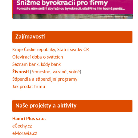
Zajímavosti
Kraje České republiky
,
Státní svátky ČR
Otevírací doba o svátcích
Seznam bank
,
kódy bank
Živnosti
(
řemeslné
,
vázané
,
volné
)
Stipendia a stipendijní programy
Jak prodat firmu
Naše projekty a aktivity
Hamri Plus s.r.o.
eČechy.cz
eMoravia.cz