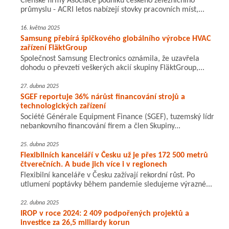
Členské firmy Asociace podniků českého železničního
průmyslu - ACRI letos nabízejí stovky pracovních míst,...
16. května 2025
Samsung přebírá špičkového globálního výrobce HVAC
zařízení FläktGroup
Společnost Samsung Electronics oznámila, že uzavřela
dohodu o převzetí veškerých akcií skupiny FläktGroup,...
27. dubna 2025
SGEF reportuje 36% nárůst financování strojů a
technologických zařízení
Société Générale Equipment Finance (SGEF), tuzemský lídr
nebankovního financování firem a člen Skupiny...
25. dubna 2025
Flexibilních kanceláří v Česku už je přes 172 500 metrů
čtverečních. A bude jich více i v regionech
Flexibilní kanceláře v Česku zažívají rekordní růst. Po
utlumení poptávky během pandemie sledujeme výrazné...
22. dubna 2025
IROP v roce 2024: 2 409 podpořených projektů a
investice za 26,5 miliardy korun