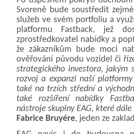
Po úspěšném pokrytí obchodní 
Svoreně bude soustředit zejmé
služeb ve svém portfoliu a využ
platformu Fastback, jež do
zprostředkovatel nabídky a pop
že zákazníkům bude moci nabí
ověřování původu vozidel či říz
strategického investora, jakým 
rozvoj a expanzi naší platformy
také na trzích střední a východn
také rozšíření nabídky Fastb
nástroje skupiny EAG, které dále p
Fabrice Bruyére
, jeden ze zakla