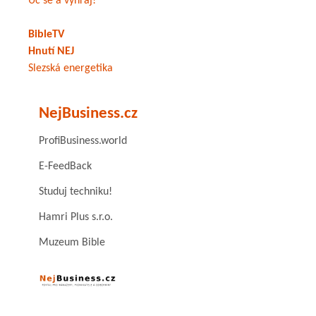
Uč se a vyhraj!
BibleTV
Hnutí NEJ
Slezská energetika
NejBusiness.cz
ProfiBusiness.world
E-FeedBack
Studuj techniku!
Hamri Plus s.r.o.
Muzeum Bible