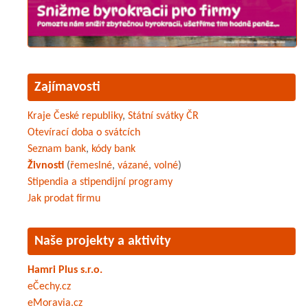
Zajímavosti
Kraje České republiky
,
Státní svátky ČR
Otevírací doba o svátcích
Seznam bank
,
kódy bank
Živnosti
(
řemeslné
,
vázané
,
volné
)
Stipendia a stipendijní programy
Jak prodat firmu
Naše projekty a aktivity
Hamri Plus s.r.o.
eČechy.cz
eMoravia.cz