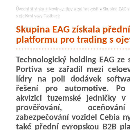
Úvodní stránka
»
Novinky, tipy a zajímavosti
»
Skupina EAG z
s ojetými vozy Fastback
Skupina EAG získala předn
platformu pro trading s oj
Technologický holding EAG ze 
Portiva se zařadil mezi celoe
lídry na poli dodávek softw
řešení pro automotive. Po 
akvizici tuzemské jedničky v 
prověřování, oceňov
zabezpečování vozidel Cebia ny
také přední evropskou B2B pla