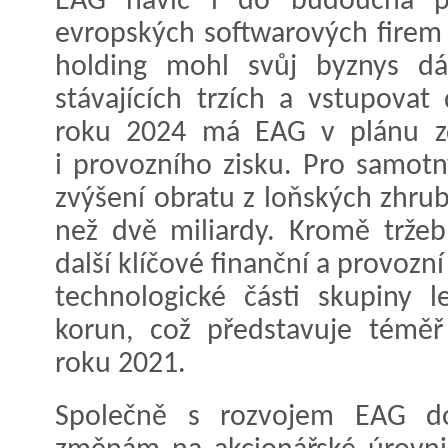
EAG navíc i do budoucna poč
evropských softwarových firem 
holding mohl svůj byznys dá
stávajících trzích a vstupova
roku 2024 má EAG v plánu zd
i provozního zisku. Pro samotný
zvýšení obratu z loňských zhru
než dvě miliardy. Kromě tržeb
další klíčové finanční a provozn
technologické části skupiny 
korun, což představuje téměř
roku 2021.
Společně s rozvojem EAG d