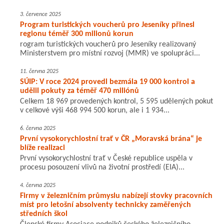
3. července 2025
Program turistických voucherů pro Jeseníky přinesl
regionu téměř 300 milionů korun
rogram turistických voucherů pro Jeseníky realizovaný
Ministerstvem pro místní rozvoj (MMR) ve spolupráci...
11. června 2025
SÚIP: V roce 2024 provedl bezmála 19 000 kontrol a
udělil pokuty za téměř 470 miliónů
Celkem 18 969 provedených kontrol, 5 595 udělených pokut
v celkové výši 468 994 500 korun, ale i 1 934...
6. června 2025
První vysokorychlostní trať v ČR „Moravská brána“ je
blíže realizaci
První vysokorychlostní trať v České republice uspěla v
procesu posouzení vlivů na životní prostředí (EIA)...
4. června 2025
Firmy v železničním průmyslu nabízejí stovky pracovních
míst pro letošní absolventy technicky zaměřených
středních škol