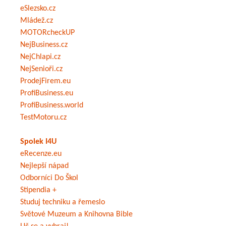
eSlezsko.cz
Mládež.cz
MOTORcheckUP
NejBusiness.cz
NejChlapi.cz
NejSenioři.cz
ProdejFirem.eu
ProfiBusiness.eu
ProfiBusiness.world
TestMotoru.cz
Spolek I4U
eRecenze.eu
Nejlepší nápad
Odborníci Do Škol
Stipendia +
Studuj techniku a řemeslo
Světové Muzeum a Knihovna Bible