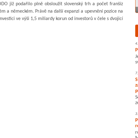
O již podařilo plně obsloužit slovenský trh a počet franšíz
kém a německém. Právě na další expanzi a upevnění pozice na
estici ve výši 1,5 miliardy korun od investorů v čele s dvojicí
4
P
J
s
7
S
z
p
S
z
3
P
r
r