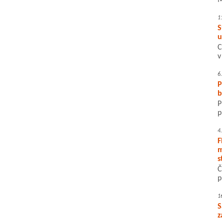
M
1
S
u
C
v
6
P
b
P
p
4
F
m
s
Č
p
1
S
z