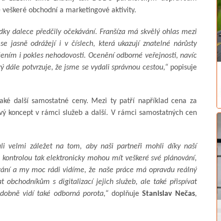
é veškeré obchodní a marketingové aktivity.
ky dalece předčily očekávání. Franšíza má skvělý ohlas mezi
se jasně odrážejí i v číslech, která ukazují znatelné nárůsty
ručením i pokles nehodovosti. Ocenění odborné veřejnosti, navíc
ý dále potvrzuje, že jsme se vydali správnou cestou,“
popisuje
aké další samostatné ceny. Mezi ty patří například cena za
ový koncept v rámci služeb a další. V rámci samostatných cen
i velmi záležet na tom, aby naši partneři mohli díky naší
 kontrolou tak elektronicky mohou mít veškeré své plánování,
gování a my moc rádi vidíme, že naše práce má opravdu reálný
bchodníkům s digitalizací jejich služeb, ale také přispívat
bdobně vidí také odborná porota,“
doplňuje
Stanislav Nečas
,