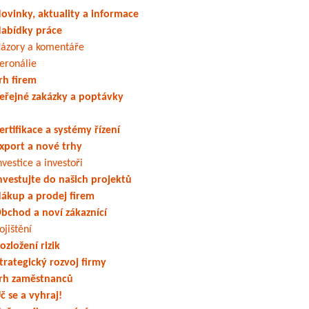
ovinky, aktuality a informace
abídky práce
ázory a komentáře
eronálie
rh firem
eřejné zakázky a poptávky
ertifikace a systémy řízení
xport a nové trhy
nvestice a investoři
nvestujte do našich projektů
ákup a prodej firem
bchod a noví zákaznící
ojištění
ozložení rizik
trategický rozvoj firmy
rh zaměstnanců
č se a vyhraj!