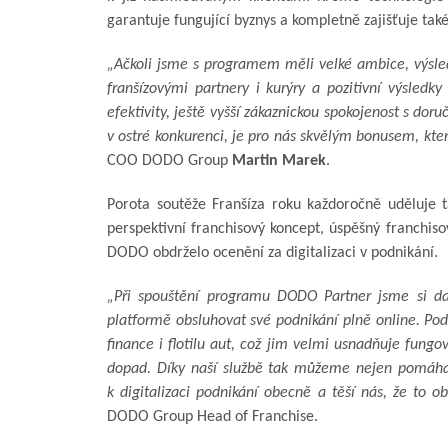
garantuje fungující byznys a kompletně zajišťuje tak
„Ačkoli jsme s programem měli velké ambice, výsled
franšízovými partnery i kurýry a pozitivní výsledky 
efektivity, ještě vyšší zákaznickou spokojenost s do
v ostré konkurenci, je pro nás skvělým bonusem, kter
COO DODO Group
Martin Marek
.
Porota soutěže Franšíza roku každoročně uděluje t
perspektivní franchisový koncept, úspěšný franchis
DODO obdrželo ocenění za digitalizaci v podnikání.
„Při spouštění programu DODO Partner jsme si dal
platformě obsluhovat své podnikání plně online. Pod
finance i flotilu aut, což jim velmi usnadňuje fun
dopad. Díky naší službě tak můžeme nejen pomáhat o
k digitalizaci podnikání obecně a těší nás, že to o
DODO Group Head of Franchise.