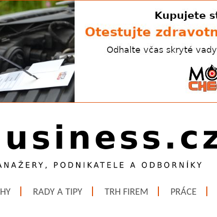
ĚHY
RADY A TIPY
TRH FIREM
PRÁCE