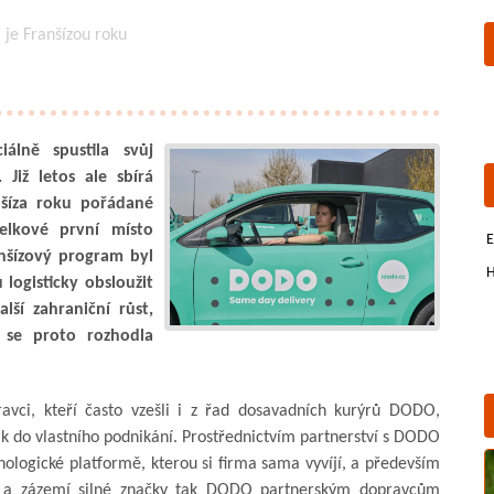
je Franšízou roku
iálně spustila svůj
Již letos ale sbírá
šíza roku pořádané
celkové první místo
E
ranšízový program byl
H
logisticky obsloužit
lší zahraniční růst,
a se proto rozhodla
vci, kteří často vzešli i z řad dosavadních kurýrů DODO,
tak do vlastního podnikání. Prostřednictvím partnerství s DODO
nologické platformě, kterou si firma sama vyvíjí, a především
e a zázemí silné značky tak DODO partnerským dopravcům