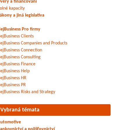
věry a financování
olné kapacity
ákony a jiná legislativa
ejBusiness Pro firmy
ejBusiness Clients
ejBusiness Companies and Products
ejBusiness Connection
ejBusiness Consulting
ejBusiness Finance
ejBusiness Help
ejBusiness HR
ejBusiness PR
ejBusiness Risks and Strategy
Vybraná témata
utomotive
ankovnictví a pojišťovnictví