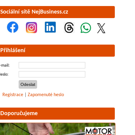
Sociální sítě NejBusiness.cz
Přihlášení
-mail:
eslo:
Registrace
|
Zapomenuté heslo
Doporučujeme