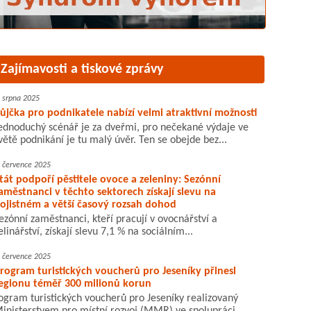
Zajímavosti a tiskové zprávy
. srpna 2025
ůjčka pro podnikatele nabízí velmi atraktivní možnosti
ednoduchý scénář je za dveřmi, pro nečekané výdaje ve
větě podnikání je tu malý úvěr. Ten se obejde bez...
. července 2025
tát podpoří pěstitele ovoce a zeleniny: Sezónní
aměstnanci v těchto sektorech získají slevu na
ojistném a větší časový rozsah dohod
ezónní zaměstnanci, kteří pracují v ovocnářství a
elinářství, získají slevu 7,1 % na sociálním...
. července 2025
rogram turistických voucherů pro Jeseníky přinesl
egionu téměř 300 milionů korun
ogram turistických voucherů pro Jeseníky realizovaný