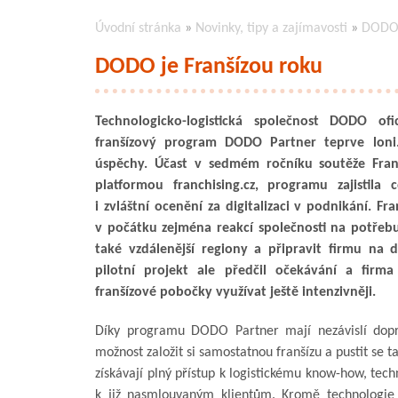
Úvodní stránka
»
Novinky, tipy a zajímavosti
»
DODO 
DODO je Franšízou roku
Technologicko-logistická společnost DODO ofic
franšízový program DODO Partner teprve loni. 
úspěchy. Účast v sedmém ročníku soutěže Fran
platformou franchising.cz, programu zajistila 
i zvláštní ocenění za digitalizaci v podnikání. F
v počátku zejména reakcí společnosti na potřebu 
také vzdálenější regiony a připravit firmu na da
pilotní projekt ale předčil očekávání a firm
franšízové pobočky využívat ještě intenzivněji.
Díky programu DODO Partner mají nezávislí dopra
možnost založit si samostatnou franšízu a pustit se 
získávají plný přístup k logistickému know-how, tech
k již nasmlouvaným klientům. Kromě technologi