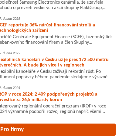
polečnost Samsung Electronics oznámila, že uzavřela
ohodu o převzetí veškerých akcií skupiny FläktGroup,...
7. dubna 2025
GEF reportuje 36% nárůst financování strojů a
echnologických zařízení
ociété Générale Equipment Finance (SGEF), tuzemský lídr
ebankovního financování firem a člen Skupiny...
5. dubna 2025
lexibilních kanceláří v Česku už je přes 172 500 metrů
tverečních. A bude jich více i v regionech
lexibilní kanceláře v Česku zažívají rekordní růst. Po
tlumení poptávky během pandemie sledujeme výrazné...
2. dubna 2025
ROP v roce 2024: 2 409 podpořených projektů a
nvestice za 26,5 miliardy korun
ntegrovaný regionální operační program (IROP) v roce
024 významně podpořil rozvoj regionů napříč všemi...
Pro firmy