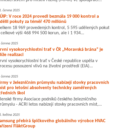
inisterstvem pro místní rozvoj (MMR) ve spolupráci...
1. června 2025
ÚIP: V roce 2024 provedl bezmála 19 000 kontrol a
dělil pokuty za téměř 470 miliónů
elkem 18 969 provedených kontrol, 5 595 udělených pokut
 celkové výši 468 994 500 korun, ale i 1 934...
. června 2025
rvní vysokorychlostní trať v ČR „Moravská brána“ je
líže realizaci
rvní vysokorychlostní trať v České republice uspěla v
rocesu posouzení vlivů na životní prostředí (EIA)...
. června 2025
irmy v železničním průmyslu nabízejí stovky pracovních
íst pro letošní absolventy technicky zaměřených
tředních škol
lenské firmy Asociace podniků českého železničního
růmyslu - ACRI letos nabízejí stovky pracovních míst,...
6. května 2025
amsung přebírá špičkového globálního výrobce HVAC
ařízení FläktGroup