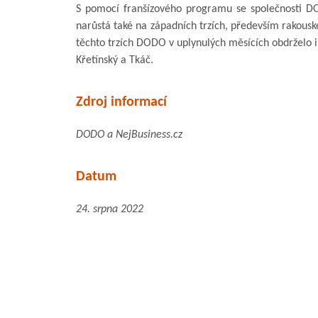
S pomocí franšízového programu se společnosti DOD
narůstá také na západních trzích, především rakous
těchto trzích DODO v uplynulých měsících obdrželo inv
Křetínský a Tkáč.
Zdroj informací
DODO a NejBusiness.cz
Datum
24. srpna 2022