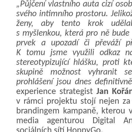
„Půjčení vlastního auta cizí os
svého intimního prostoru. Jelik
ženy, aby tento krok udělaly
s myšlenkou, která pro ně bude p
prvek a upozadí či převáží p
K tomu jsme využili odkaz n
stereotypizující hlášku, proti 
skupině možnost vyhranit s
prohlášení jsou dnes definitivně
experience strategist
Jan Kořá
v rámci projektu stojí nejen za
brandingem kampaně, kterou v
media agenturou Digital An
sociálních sítí HoppyGo.