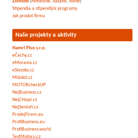
Živnosti
(
řemeslné
,
vázané
,
volné
)
Stipendia a stipendijní programy
Jak prodat firmu
Naše projekty a aktivity
Hamri Plus s.r.o.
eČechy.cz
eMoravia.cz
eSlezsko.cz
Mládež.cz
MOTORcheckUP
NejBusiness.cz
NejChlapi.cz
NejSenioři.cz
ProdejFirem.eu
ProfiBusiness.eu
ProfiBusiness.world
TestMotoru.cz