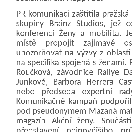
PR komunikaci zaštítila pražská
skupiny Brainz Studios, jež ce
konferencí Ženy a mobilita. 
místě propojit zajímavé os
upozorňovat na výzvy z oblasti
na specifika spojená s ženami. P
Roučková, závodnice Rallye Da
Junkové, Barbora Herrera Ca
nebo předseda expertní ra
Komunikačně kampaň podpořila
pod pseudonymem Mazaná matka
magazín Akční ženy. Součást
představení nejnovějšího p