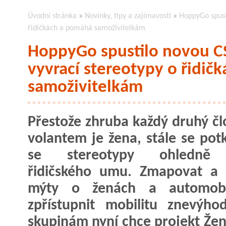
Úvodní stránka
»
Novinky, tipy a zajímavosti
»
HoppyGo spusti
řidičkách a pomáhá samoživitelkám
HoppyGo spustilo novou CSR
vyvrací stereotypy o řidič
samoživitelkám
Přestože zhruba každý druhý čl
volantem je žena, stále se po
se stereotypy ohledně 
řidičského umu. Zmapovat a 
mýty o ženách a automobi
zpřístupnit mobilitu znevýh
skupinám nyní chce projekt Žen