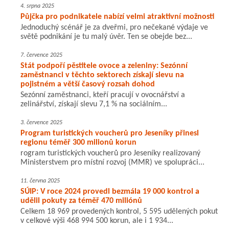
4. srpna 2025
Půjčka pro podnikatele nabízí velmi atraktivní možnosti
Jednoduchý scénář je za dveřmi, pro nečekané výdaje ve
světě podnikání je tu malý úvěr. Ten se obejde bez...
7. července 2025
Stát podpoří pěstitele ovoce a zeleniny: Sezónní
zaměstnanci v těchto sektorech získají slevu na
pojistném a větší časový rozsah dohod
Sezónní zaměstnanci, kteří pracují v ovocnářství a
zelinářství, získají slevu 7,1 % na sociálním...
3. července 2025
Program turistických voucherů pro Jeseníky přinesl
regionu téměř 300 milionů korun
rogram turistických voucherů pro Jeseníky realizovaný
Ministerstvem pro místní rozvoj (MMR) ve spolupráci...
11. června 2025
SÚIP: V roce 2024 provedl bezmála 19 000 kontrol a
udělil pokuty za téměř 470 miliónů
Celkem 18 969 provedených kontrol, 5 595 udělených pokut
v celkové výši 468 994 500 korun, ale i 1 934...