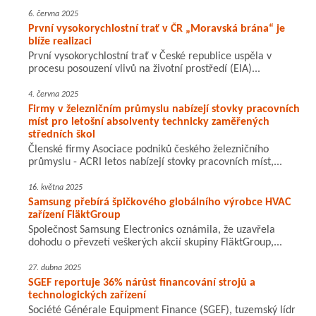
6. června 2025
První vysokorychlostní trať v ČR „Moravská brána“ je
blíže realizaci
První vysokorychlostní trať v České republice uspěla v
procesu posouzení vlivů na životní prostředí (EIA)...
4. června 2025
Firmy v železničním průmyslu nabízejí stovky pracovních
míst pro letošní absolventy technicky zaměřených
středních škol
Členské firmy Asociace podniků českého železničního
průmyslu - ACRI letos nabízejí stovky pracovních míst,...
16. května 2025
Samsung přebírá špičkového globálního výrobce HVAC
zařízení FläktGroup
Společnost Samsung Electronics oznámila, že uzavřela
dohodu o převzetí veškerých akcií skupiny FläktGroup,...
27. dubna 2025
SGEF reportuje 36% nárůst financování strojů a
technologických zařízení
Société Générale Equipment Finance (SGEF), tuzemský lídr