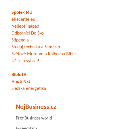
Spolek I4U
eRecenze.eu
Nejlepší nápad
Odborníci Do Škol
Stipendia +
Studuj techniku a řemeslo
Světové Muzeum a Knihovna Bible
Uč se a vyhraj!
BibleTV
Hnutí NEJ
Slezská energetika
NejBusiness.cz
ProfiBusiness.world
E-FeedBack