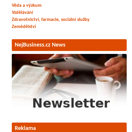
Věda a výzkum
Vzdělávání
Zdravotnictví, farmacie, sociální služby
Zemědělství
NejBusiness.cz News
Reklama