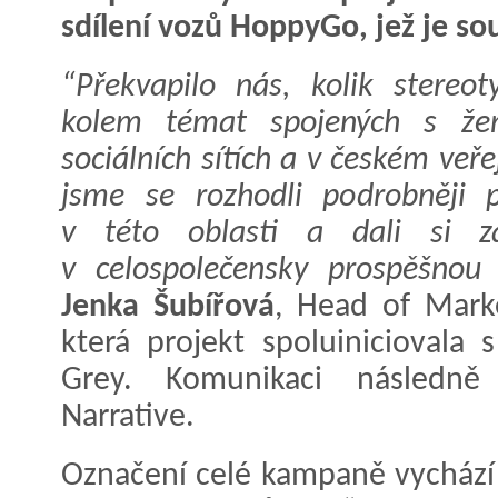
sdílení vozů HoppyGo, jež je s
“Překvapilo nás, kolik stereo
kolem témat spojených s žen
sociálních sítích a v českém veř
jsme se rozhodli podrobněji p
v této oblasti a dali si za
v celospolečensky prospěšnou i
Jenka Šubířová
, Head of Mark
která projekt spoluinicioval
Grey. Komunikaci následně z
Narrative.
Označení celé kampaně vychází