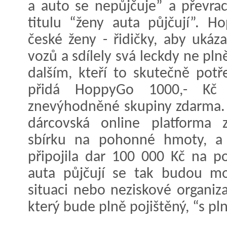
a auto se nepůjčuje” a převra
titulu “ženy auta půjčují”. 
české ženy - řidičky, aby ukáza
vozů a sdílely svá leckdy ne pl
dalším, kteří to skutečně potř
přidá HoppyGo 1000,- Kč
znevýhodněné skupiny zdarma. 
dárcovská online platforma z
sbírku na pohonné hmoty, a 
připojila dar 100 000 Kč na poj
auta půjčují se tak budou mo
situaci nebo neziskové organiz
který bude plně pojištěný, “s pl