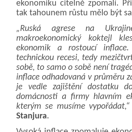
ekonomiku citelně zpomalí. Př
tak tahounem růstu mělo být sa
„Ruská agrese na Ukrajin
makroekonomický koktejl kles
ekonomik a rostoucí inflace
technickou recesi, tedy mezičtv
sobě, to samo o sobě není tragéd
inflace odhadovaná v průměru za
je vedle zajištění dostatku d
domácnosti a firmy hlavním 
kterým se musíme vypořádat,“
Stanjura
.
Vysoká inflace zpomaluje ekono