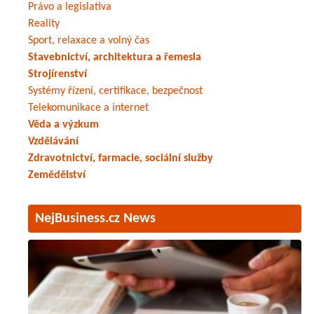
Právo a legislativa
Reality
Sport, relaxace a volný čas
Stavebnictví, architektura a řemesla
Strojírenství
Systémy řízení, certifikace, bezpečnost
Telekomunikace a internet
Věda a výzkum
Vzdělávání
Zdravotnictví, farmacie, sociální služby
Zemědělství
NejBusiness.cz News