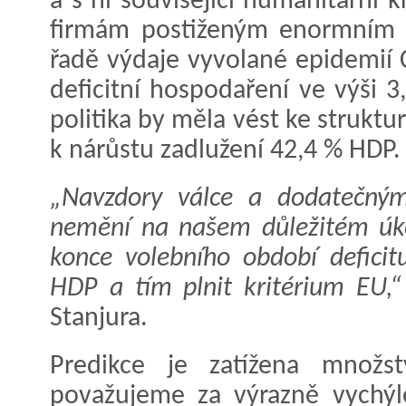
a s ní související humanitární
firmám postiženým enormním 
řadě výdaje vyvolané epidemií
deficitní hospodaření ve výši 3
politika by měla vést ke strukt
k nárůstu zadlužení 42,4 % HDP.
„Navzdory válce a dodatečný
nemění na našem důležitém úko
konce volebního období deficit
HDP a tím plnit kritérium EU,“
Stanjura.
Predikce je zatížena množst
považujeme za výrazně vychý