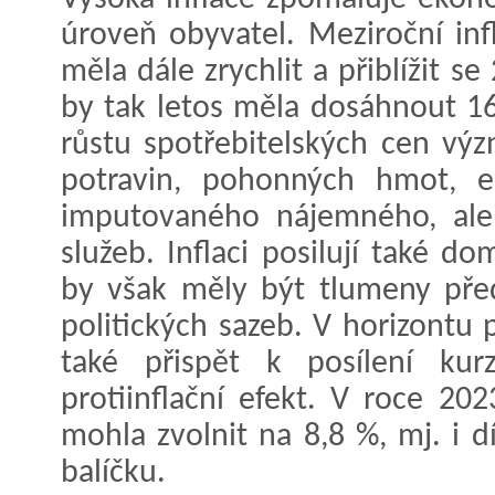
úroveň obyvatel. Meziroční inf
měla dále zrychlit a přiblížit s
by tak letos měla dosáhnout 1
růstu spotřebitelských cen výz
potravin, pohonných hmot, el
imputovaného nájemného, ale i
služeb. Inflaci posilují také d
by však měly být tlumeny př
politických sazeb. V horizontu 
také přispět k posílení ku
protiinflační efekt. V roce 20
mohla zvolnit na 8,8 %, mj. i 
balíčku.