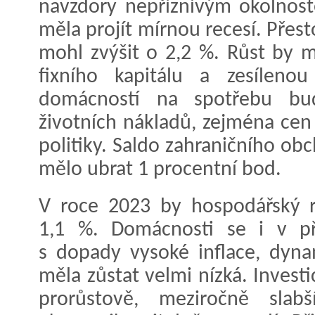
navzdory nepříznivým okolnoste
měla projít mírnou recesí. Přes
mohl zvýšit o 2,2 %. Růst by m
fixního kapitálu a zesíleno
domácností na spotřebu bud
životních nákladů, zejména cen
politiky. Saldo zahraničního o
mělo ubrat 1 procentní bod.
V roce 2023 by hospodářský r
1,1 %. Domácnosti se i v př
s dopady vysoké inflace, dyna
měla zůstat velmi nízká. Invest
prorůstově, meziročně slab