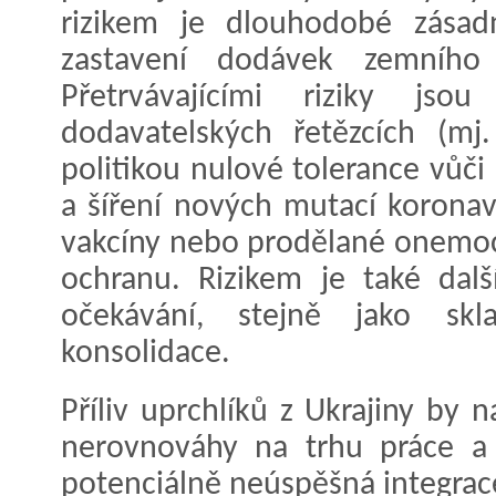
rizikem je dlouhodobé zásad
zastavení dodávek zemníh
Přetrvávajícími riziky jso
dodavatelských řetězcích (mj.
politikou nulové tolerance vůči
a šíření nových mutací koronav
vakcíny nebo prodělané onemoc
ochranu. Rizikem je také další
očekávání, stejně jako skla
konsolidace.
Příliv uprchlíků z Ukrajiny by 
nerovnováhy na trhu práce a 
potenciálně neúspěšná integra