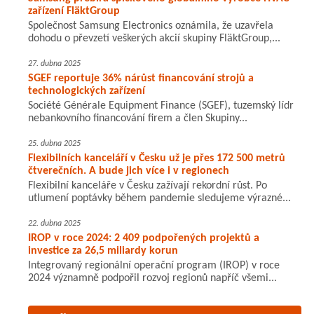
zařízení FläktGroup
Společnost Samsung Electronics oznámila, že uzavřela
dohodu o převzetí veškerých akcií skupiny FläktGroup,...
27. dubna 2025
SGEF reportuje 36% nárůst financování strojů a
technologických zařízení
Société Générale Equipment Finance (SGEF), tuzemský lídr
nebankovního financování firem a člen Skupiny...
25. dubna 2025
Flexibilních kanceláří v Česku už je přes 172 500 metrů
čtverečních. A bude jich více i v regionech
Flexibilní kanceláře v Česku zažívají rekordní růst. Po
utlumení poptávky během pandemie sledujeme výrazné...
22. dubna 2025
IROP v roce 2024: 2 409 podpořených projektů a
investice za 26,5 miliardy korun
Integrovaný regionální operační program (IROP) v roce
2024 významně podpořil rozvoj regionů napříč všemi...