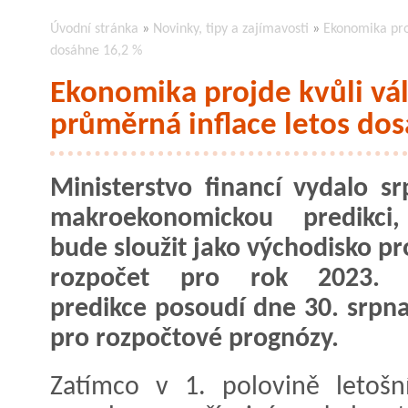
Úvodní stránka
»
Novinky, tipy a zajímavosti
»
Ekonomika proj
dosáhne 16,2 %
Ekonomika projde kvůli vál
průměrná inflace letos do
Ministerstvo financí vydalo s
makroekonomickou predikci,
bude sloužit jako východisko pr
rozpočet pro rok 2023. 
predikce posoudí dne 30. srpn
pro rozpočtové prognózy.
Zatímco v 1. polovině letoš