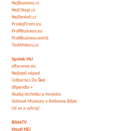
NejBusiness.cz
NejChlapi.cz
NejSenioři.cz
ProdejFirem.eu
ProfiBusiness.eu
ProfiBusiness.world
TestMotoru.cz
Spolek I4U
eRecenze.eu
Nejlepší nápad
Odborníci Do Škol
Stipendia +
Studuj techniku a řemeslo
Světové Muzeum a Knihovna Bible
Uč se a vyhraj!
BibleTV
Hnutí NEJ