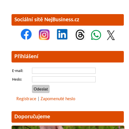
Sociální sítě NejBusiness.cz
Přihlášení
E-mail:
Heslo:
Registrace
|
Zapomenuté heslo
Doporučujeme