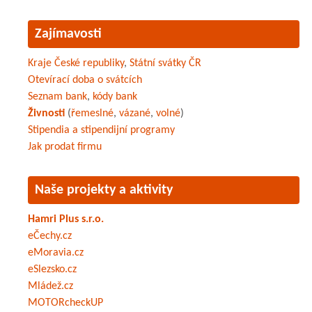
Zajímavosti
Kraje České republiky
,
Státní svátky ČR
Otevírací doba o svátcích
Seznam bank
,
kódy bank
Živnosti
(
řemeslné
,
vázané
,
volné
)
Stipendia a stipendijní programy
Jak prodat firmu
Naše projekty a aktivity
Hamri Plus s.r.o.
eČechy.cz
eMoravia.cz
eSlezsko.cz
Mládež.cz
MOTORcheckUP