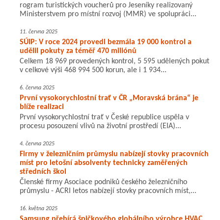
rogram turistických voucherů pro Jeseníky realizovaný
Ministerstvem pro místní rozvoj (MMR) ve spolupráci...
11. června 2025
SÚIP: V roce 2024 provedl bezmála 19 000 kontrol a
udělil pokuty za téměř 470 miliónů
Celkem 18 969 provedených kontrol, 5 595 udělených pokut
v celkové výši 468 994 500 korun, ale i 1 934...
6. června 2025
První vysokorychlostní trať v ČR „Moravská brána“ je
blíže realizaci
První vysokorychlostní trať v České republice uspěla v
procesu posouzení vlivů na životní prostředí (EIA)...
4. června 2025
Firmy v železničním průmyslu nabízejí stovky pracovních
míst pro letošní absolventy technicky zaměřených
středních škol
Členské firmy Asociace podniků českého železničního
průmyslu - ACRI letos nabízejí stovky pracovních míst,...
16. května 2025
Samsung přebírá špičkového globálního výrobce HVAC