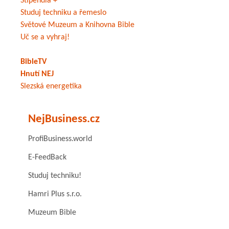
Stipendia +
Studuj techniku a řemeslo
Světové Muzeum a Knihovna Bible
Uč se a vyhraj!
BibleTV
Hnutí NEJ
Slezská energetika
NejBusiness.cz
ProfiBusiness.world
E-FeedBack
Studuj techniku!
Hamri Plus s.r.o.
Muzeum Bible