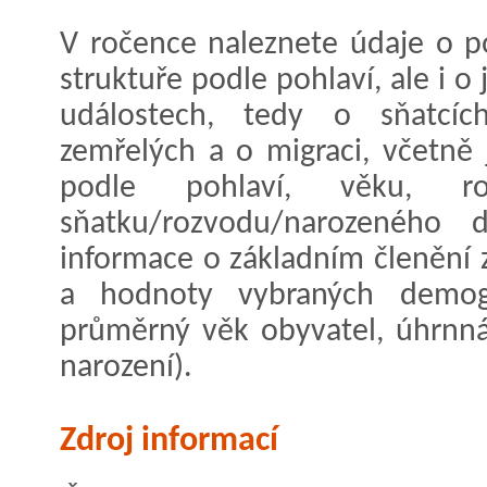
V ročence naleznete údaje o po
struktuře podle pohlaví, ale i 
událostech, tedy o sňatcích
zemřelých a o migraci, včetně 
podle pohlaví, věku, ro
sňatku/rozvodu/narozeného 
informace o základním členění 
a hodnoty vybraných demogra
průměrný věk obyvatel, úhrnná 
narození).
Zdroj informací