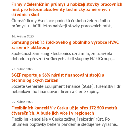
Firmy v železničním průmyslu nabízejí stovky pracovních
míst pro letošní absolventy technicky zaměřených
středních škol
Členské firmy Asociace podniků českého železničního
průmyslu - ACRI letos nabízejí stovky pracovních míst,...
16. května 2025
Samsung přebírá špičkového globálního výrobce HVAC
zařízení FläktGroup
Společnost Samsung Electronics oznámila, že uzavřela
dohodu o převzetí veškerých akcií skupiny FläktGroup,...
27. dubna 2025
SGEF reportuje 36% nárůst financování strojů a
technologických zařízení
Société Générale Equipment Finance (SGEF), tuzemský lídr
nebankovního financování firem a člen Skupiny...
25. dubna 2025
Flexibilních kanceláří v Česku už je přes 172 500 metrů
čtverečních. A bude jich více i v regionech
Flexibilní kanceláře v Česku zažívají rekordní růst. Po
utlumení poptávky během pandemie sledujeme výrazné...