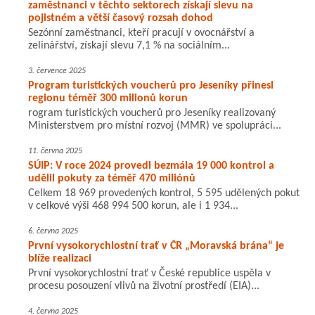
zaměstnanci v těchto sektorech získají slevu na
pojistném a větší časový rozsah dohod
Sezónní zaměstnanci, kteří pracují v ovocnářství a
zelinářství, získají slevu 7,1 % na sociálním...
3. července 2025
Program turistických voucherů pro Jeseníky přinesl
regionu téměř 300 milionů korun
rogram turistických voucherů pro Jeseníky realizovaný
Ministerstvem pro místní rozvoj (MMR) ve spolupráci...
11. června 2025
SÚIP: V roce 2024 provedl bezmála 19 000 kontrol a
udělil pokuty za téměř 470 miliónů
Celkem 18 969 provedených kontrol, 5 595 udělených pokut
v celkové výši 468 994 500 korun, ale i 1 934...
6. června 2025
První vysokorychlostní trať v ČR „Moravská brána“ je
blíže realizaci
První vysokorychlostní trať v České republice uspěla v
procesu posouzení vlivů na životní prostředí (EIA)...
4. června 2025