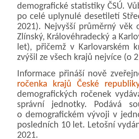
demografické statistiky ČSÚ. V
po celé uplynulé desetiletí Stře
2021). Nejvyšší průměrný věk o
Zlínský, Královéhradecký a Karl
let), přičemž v Karlovarském 
zvýšil ze všech krajů nejvíce (o 2
Informace přináší nově zveřej
ročenka krajů České republik
demografických ročenek vydáv
správní jednotky. Podává sou
o demografickém vývoji v jedno
posledních 10 let. Letošní vydá
2021.