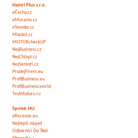
Hamri Plus s.r.o.
eČechy.cz
eMoravia.cz
eSlezsko.cz
Mládež.cz
MOTORcheckUP
NejBusiness.cz
NejChlapi.cz
NejSenioři.cz
ProdejFirem.eu
ProfiBusiness.eu
ProfiBusiness.world
TestMotoru.cz
Spolek I4U
eRecenze.eu
Nejlepší nápad
Odborníci Do Škol