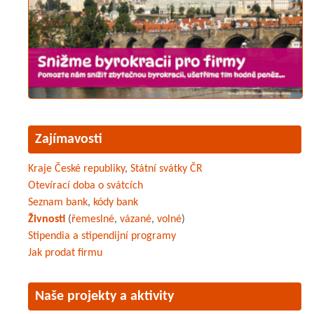
Zajímavosti
Kraje České republiky
,
Státní svátky ČR
Otevírací doba o svátcích
Seznam bank
,
kódy bank
Živnosti
(
řemeslné
,
vázané
,
volné
)
Stipendia a stipendijní programy
Jak prodat firmu
Naše projekty a aktivity