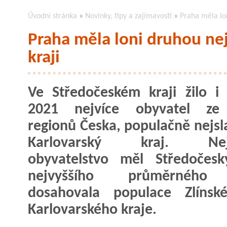
Úvodní stránka
»
Novinky, tipy a zajímavosti
»
Praha měla lo
Praha měla loni druhou ne
kraji
Ve Středočeském kraji žilo i
2021 nejvíce obyvatel ze
regionů Česka, populačně nejsla
Karlovarský kraj. Nejm
obyvatelstvo měl Středočesk
nejvyššího průměrného
dosahovala populace Zlínsk
Karlovarského kraje.