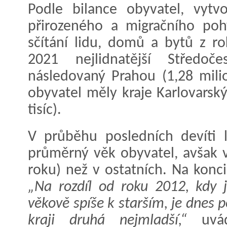
Podle bilance obyvatel, vytvo
přirozeného a migračního poh
sčítání lidu, domů a bytů z r
2021 nejlidnatější Středoče
následovaný Prahou (1,28 mili
obyvatel měly kraje Karlovarský
tisíc).
V průběhu posledních devíti l
průměrný věk obyvatel, avšak 
roku) než v ostatních. Na konci
„Na rozdíl od roku 2012, kdy j
věkově spíše k starším, je dnes
kraji druhá nejmladší,“
uvá