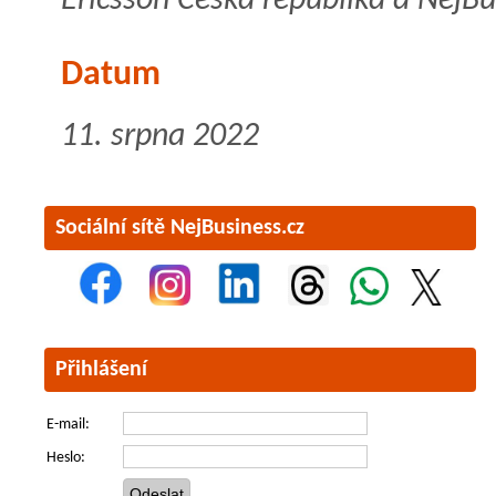
Ericsson Česká republika a NejBu
Datum
11. srpna 2022
Sociální sítě NejBusiness.cz
Přihlášení
E-mail:
Heslo: