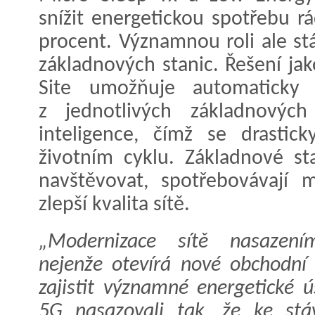
snížit energetickou spotřebu r
procent. Významnou roli ale stá
základnových stanic. Řešení ja
Site umožňuje automaticky 
z jednotlivých základnovýc
inteligence, čímž se drastic
životním cyklu. Základnové st
navštěvovat, spotřebovávají 
zlepší kvalita sítě.
„Modernizace sítě nasazením
nejenže otevírá nové obchodní p
zajistit významné energetické 
5G nasazovali tak, že ke stá