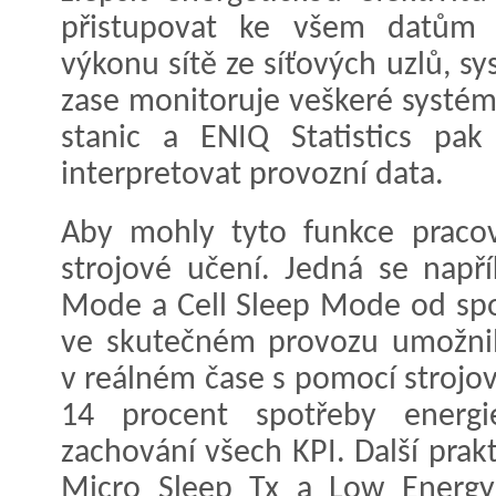
přistupovat ke všem datům 
výkonu sítě ze síťových uzlů, sy
zase monitoruje veškeré systém
stanic a ENIQ Statistics pak
interpretovat provozní data.
Aby mohly tyto funkce praco
strojové učení. Jedná se nap
Mode a Cell Sleep Mode od spol
ve skutečném provozu umožnil
v reálném čase s pomocí strojo
14 procent spotřeby energi
zachování všech KPI. Další prakt
Micro Sleep Tx a Low Energy 