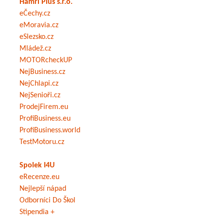
Hamri Plus s.r.o.
eČechy.cz
eMoravia.cz
eSlezsko.cz
Mládež.cz
MOTORcheckUP
NejBusiness.cz
NejChlapi.cz
NejSenioři.cz
ProdejFirem.eu
ProfiBusiness.eu
ProfiBusiness.world
TestMotoru.cz
Spolek I4U
eRecenze.eu
Nejlepší nápad
Odborníci Do Škol
Stipendia +