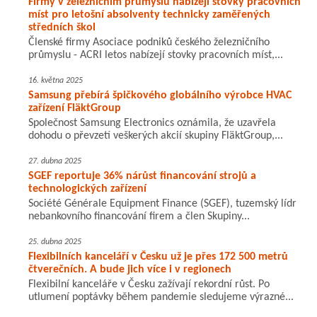
Firmy v železničním průmyslu nabízejí stovky pracovních
míst pro letošní absolventy technicky zaměřených
středních škol
Členské firmy Asociace podniků českého železničního
průmyslu - ACRI letos nabízejí stovky pracovních míst,...
16. května 2025
Samsung přebírá špičkového globálního výrobce HVAC
zařízení FläktGroup
Společnost Samsung Electronics oznámila, že uzavřela
dohodu o převzetí veškerých akcií skupiny FläktGroup,...
27. dubna 2025
SGEF reportuje 36% nárůst financování strojů a
technologických zařízení
Société Générale Equipment Finance (SGEF), tuzemský lídr
nebankovního financování firem a člen Skupiny...
25. dubna 2025
Flexibilních kanceláří v Česku už je přes 172 500 metrů
čtverečních. A bude jich více i v regionech
Flexibilní kanceláře v Česku zažívají rekordní růst. Po
utlumení poptávky během pandemie sledujeme výrazné...