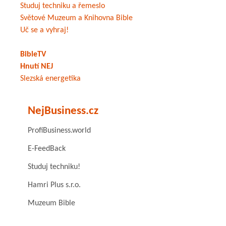
Studuj techniku a řemeslo
Světové Muzeum a Knihovna Bible
Uč se a vyhraj!
BibleTV
Hnutí NEJ
Slezská energetika
NejBusiness.cz
ProfiBusiness.world
E-FeedBack
Studuj techniku!
Hamri Plus s.r.o.
Muzeum Bible