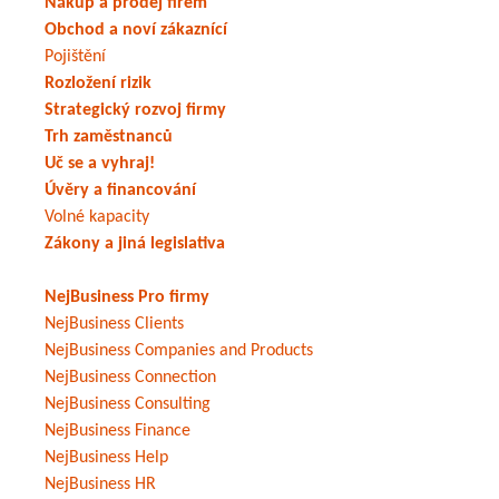
Nákup a prodej firem
Obchod a noví zákaznící
Pojištění
Rozložení rizik
Strategický rozvoj firmy
Trh zaměstnanců
Uč se a vyhraj!
Úvěry a financování
Volné kapacity
Zákony a jiná legislativa
NejBusiness Pro firmy
NejBusiness Clients
NejBusiness Companies and Products
NejBusiness Connection
NejBusiness Consulting
NejBusiness Finance
NejBusiness Help
NejBusiness HR