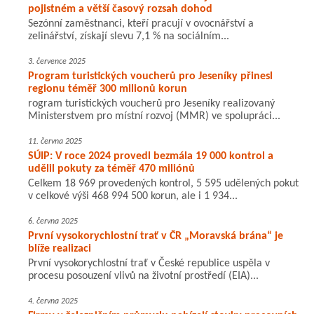
pojistném a větší časový rozsah dohod
Sezónní zaměstnanci, kteří pracují v ovocnářství a
zelinářství, získají slevu 7,1 % na sociálním...
3. července 2025
Program turistických voucherů pro Jeseníky přinesl
regionu téměř 300 milionů korun
rogram turistických voucherů pro Jeseníky realizovaný
Ministerstvem pro místní rozvoj (MMR) ve spolupráci...
11. června 2025
SÚIP: V roce 2024 provedl bezmála 19 000 kontrol a
udělil pokuty za téměř 470 miliónů
Celkem 18 969 provedených kontrol, 5 595 udělených pokut
v celkové výši 468 994 500 korun, ale i 1 934...
6. června 2025
První vysokorychlostní trať v ČR „Moravská brána“ je
blíže realizaci
První vysokorychlostní trať v České republice uspěla v
procesu posouzení vlivů na životní prostředí (EIA)...
4. června 2025