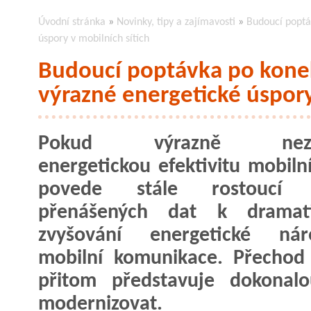
Úvodní stránka
»
Novinky, tipy a zajímavosti
»
Budoucí poptá
úspory v mobilních sítích
Budoucí poptávka po konek
výrazné energetické úspory
Pokud výrazně nezv
energetickou efektivitu mobilní
povede stále rostoucí 
přenášených dat k dramat
zvyšování energetické náro
mobilní komunikace. Přechod
přitom představuje dokonalou 
modernizovat.