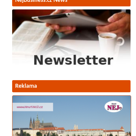
NejBusiness.cz News
Reklama