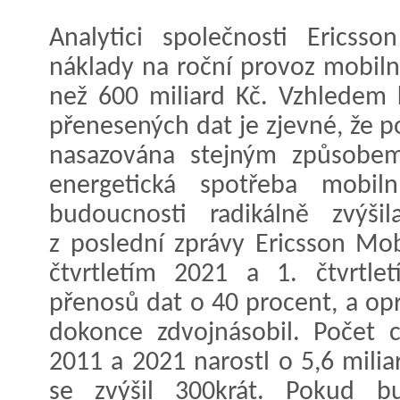
Analytici společnosti Ericsso
náklady na roční provoz mobilní
než 600 miliard Kč. Vzhledem
přenesených dat je zjevné, že 
nasazována stejným způsobem
energetická spotřeba mobil
budoucnosti radikálně zvýši
z poslední zprávy Ericsson Mob
čtvrtletím 2021 a 1. čtvrtl
přenosů dat o 40 procent, a opr
dokonce zdvojnásobil. Počet c
2011 a 2021 narostl o 5,6 mili
se zvýšil 300krát. Pokud b