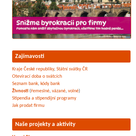
Zajímavosti
Kraje České republiky
,
Státní svátky ČR
Otevírací doba o svátcích
Seznam bank
,
kódy bank
Živnosti
(
řemeslné
,
vázané
,
volné
)
Stipendia a stipendijní programy
Jak prodat firmu
Naše projekty a aktivity