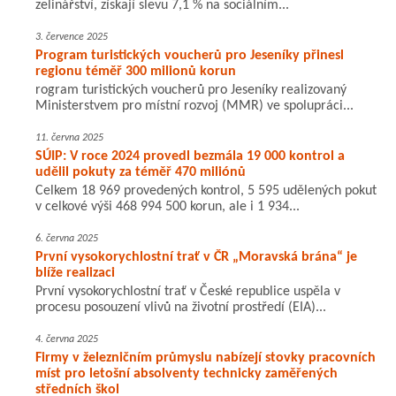
zelinářství, získají slevu 7,1 % na sociálním...
3. července 2025
Program turistických voucherů pro Jeseníky přinesl
regionu téměř 300 milionů korun
rogram turistických voucherů pro Jeseníky realizovaný
Ministerstvem pro místní rozvoj (MMR) ve spolupráci...
11. června 2025
SÚIP: V roce 2024 provedl bezmála 19 000 kontrol a
udělil pokuty za téměř 470 miliónů
Celkem 18 969 provedených kontrol, 5 595 udělených pokut
v celkové výši 468 994 500 korun, ale i 1 934...
6. června 2025
První vysokorychlostní trať v ČR „Moravská brána“ je
blíže realizaci
První vysokorychlostní trať v České republice uspěla v
procesu posouzení vlivů na životní prostředí (EIA)...
4. června 2025
Firmy v železničním průmyslu nabízejí stovky pracovních
míst pro letošní absolventy technicky zaměřených
středních škol