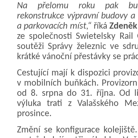
Na přelomu roku pak bud
rekonstrukce výpravní budovy a
a parkovacích míst,“
říká
Zdeněk
ze společnosti Swietelsky Rail
soutěži Správy železnic ve sdr
krátké vánoční přestávky se prá
Cestující mají k dispozici prov
v mobilních buňkách. Provizorn
od 8. srpna do 31. října. Od 
výluka trati z Valašského Mez
prosince.
Změní se konfigurace kolejišt