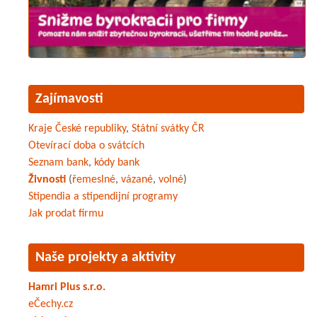
Zajímavosti
Kraje České republiky
,
Státní svátky ČR
Otevírací doba o svátcích
Seznam bank
,
kódy bank
Živnosti
(
řemeslné
,
vázané
,
volné
)
Stipendia a stipendijní programy
Jak prodat firmu
Naše projekty a aktivity
Hamri Plus s.r.o.
eČechy.cz