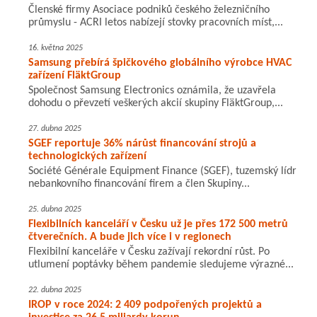
Členské firmy Asociace podniků českého železničního
průmyslu - ACRI letos nabízejí stovky pracovních míst,...
16. května 2025
Samsung přebírá špičkového globálního výrobce HVAC
zařízení FläktGroup
Společnost Samsung Electronics oznámila, že uzavřela
dohodu o převzetí veškerých akcií skupiny FläktGroup,...
27. dubna 2025
SGEF reportuje 36% nárůst financování strojů a
technologických zařízení
Société Générale Equipment Finance (SGEF), tuzemský lídr
nebankovního financování firem a člen Skupiny...
25. dubna 2025
Flexibilních kanceláří v Česku už je přes 172 500 metrů
čtverečních. A bude jich více i v regionech
Flexibilní kanceláře v Česku zažívají rekordní růst. Po
utlumení poptávky během pandemie sledujeme výrazné...
22. dubna 2025
IROP v roce 2024: 2 409 podpořených projektů a