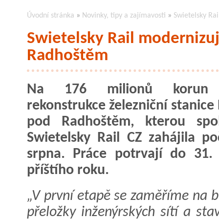
Úvodní stránka
»
Novinky, tipy a zajímavosti
»
Swietelsky Ra
Swietelsky Rail modernizuj
Radhoštěm
Na 176 milionů korun 
rekonstrukce železniční stanice
pod Radhoštěm, kterou spol
Swietelsky Rail CZ zahájila p
srpna. Práce potrvají do 31.
příštího roku.
„V první etapě se zaměříme na bu
přeložky inženýrských sítí a st