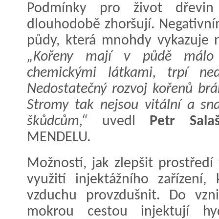
Podmínky pro život dřevi
dlouhodobě zhoršují. Negativní
půdy, která mnohdy vykazuje n
„Kořeny mají v půdě málo p
chemickými látkami, trpí ne
Nedostatečný rozvoj kořenů brá
Stromy tak nejsou vitální a sn
škůdcům,“
uvedl
Petr Sala
MENDELU.
Možností, jak zlepšit prostřed
využití injektážního zařízení
vzduchu provzdušnit. Do vzni
mokrou cestou injektují hyd