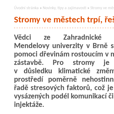
Úvodní stránka
»
Novinky, tipy a zajímavosti
»
Stromy ve měst
Stromy ve městech trpí, ře
Vědci ze Zahradnické f
Mendelovy univerzity v Brně s
pomoci dřevinám rostoucím v 
zástavbě. Pro stromy je
v důsledku klimatické změn
prostředí poměrně nehostinn
řadě stresových faktorů, což 
vysázených podél komunikací či 
injektáže.