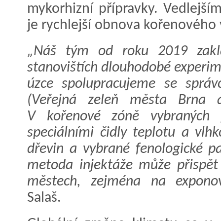
mykorhizní přípravky. Vedlejš
je rychlejší obnova kořenového 
„Náš tým od roku 2019 zakl
stanovištích dlouhodobé experim
úzce spolupracujeme se správ
(Veřejná zeleň města Brna 
V kořenové zóně vybraných 
speciálními čidly teplotu a vlh
dřevin a vybrané fenologické 
metoda injektáže může přispět 
městech, zejména na exponova
Salaš.