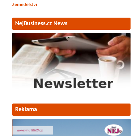
Zemědělství
NejBusiness.cz News
Reklama