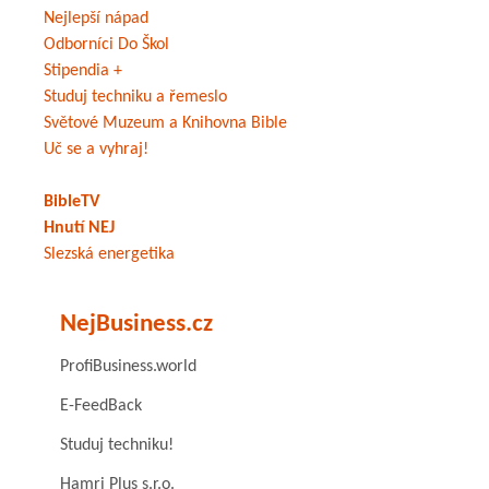
Nejlepší nápad
Odborníci Do Škol
Stipendia +
Studuj techniku a řemeslo
Světové Muzeum a Knihovna Bible
Uč se a vyhraj!
BibleTV
Hnutí NEJ
Slezská energetika
NejBusiness.cz
ProfiBusiness.world
E-FeedBack
Studuj techniku!
Hamri Plus s.r.o.