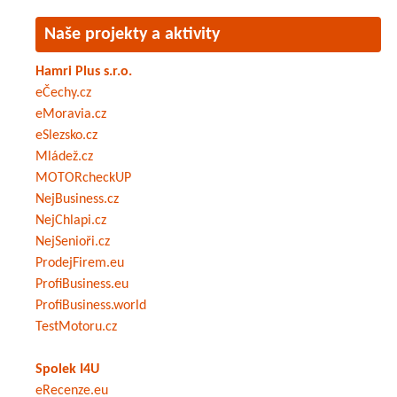
Naše projekty a aktivity
Hamri Plus s.r.o.
eČechy.cz
eMoravia.cz
eSlezsko.cz
Mládež.cz
MOTORcheckUP
NejBusiness.cz
NejChlapi.cz
NejSenioři.cz
ProdejFirem.eu
ProfiBusiness.eu
ProfiBusiness.world
TestMotoru.cz
Spolek I4U
eRecenze.eu