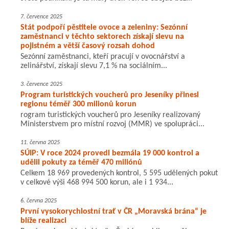
7. července 2025
Stát podpoří pěstitele ovoce a zeleniny: Sezónní
zaměstnanci v těchto sektorech získají slevu na
pojistném a větší časový rozsah dohod
Sezónní zaměstnanci, kteří pracují v ovocnářství a
zelinářství, získají slevu 7,1 % na sociálním...
3. července 2025
Program turistických voucherů pro Jeseníky přinesl
regionu téměř 300 milionů korun
rogram turistických voucherů pro Jeseníky realizovaný
Ministerstvem pro místní rozvoj (MMR) ve spolupráci...
11. června 2025
SÚIP: V roce 2024 provedl bezmála 19 000 kontrol a
udělil pokuty za téměř 470 miliónů
Celkem 18 969 provedených kontrol, 5 595 udělených pokut
v celkové výši 468 994 500 korun, ale i 1 934...
6. června 2025
První vysokorychlostní trať v ČR „Moravská brána“ je
blíže realizaci