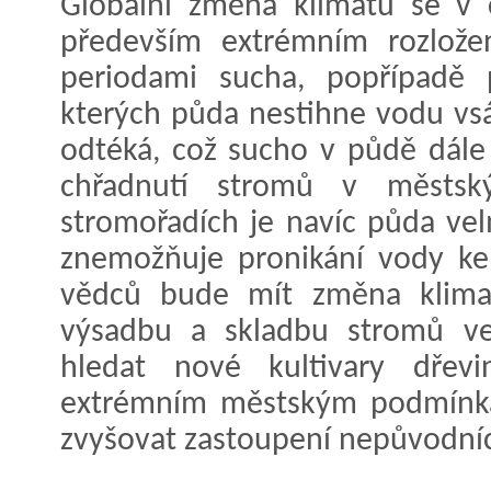
Globální změna klimatu se v 
především extrémním rozlože
periodami sucha, popřípadě p
kterých půda nestihne vodu vsák
odtéká, což sucho v půdě dále 
chřadnutí stromů v městský
stromořadích je navíc půda vel
znemožňuje pronikání vody ke
vědců bude mít změna klima
výsadbu a skladbu stromů ve
hledat nové kultivary dřevi
extrémním městským podmínká
zvyšovat zastoupení nepůvodníc