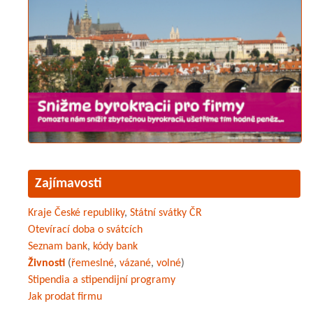
Zajímavosti
Kraje České republiky
,
Státní svátky ČR
Otevírací doba o svátcích
Seznam bank
,
kódy bank
Živnosti
(
řemeslné
,
vázané
,
volné
)
Stipendia a stipendijní programy
Jak prodat firmu