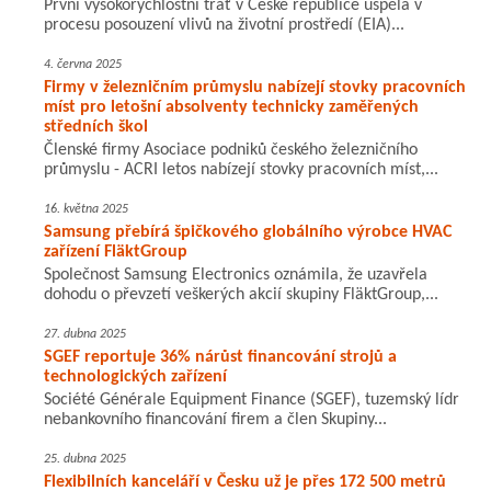
První vysokorychlostní trať v České republice uspěla v
procesu posouzení vlivů na životní prostředí (EIA)...
4. června 2025
Firmy v železničním průmyslu nabízejí stovky pracovních
míst pro letošní absolventy technicky zaměřených
středních škol
Členské firmy Asociace podniků českého železničního
průmyslu - ACRI letos nabízejí stovky pracovních míst,...
16. května 2025
Samsung přebírá špičkového globálního výrobce HVAC
zařízení FläktGroup
Společnost Samsung Electronics oznámila, že uzavřela
dohodu o převzetí veškerých akcií skupiny FläktGroup,...
27. dubna 2025
SGEF reportuje 36% nárůst financování strojů a
technologických zařízení
Société Générale Equipment Finance (SGEF), tuzemský lídr
nebankovního financování firem a člen Skupiny...
25. dubna 2025
Flexibilních kanceláří v Česku už je přes 172 500 metrů