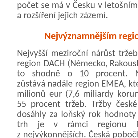
počet se má v Česku v letošním 
a rozšíření jejich zázemí.
Nejvýznamnějším regi
Nejvyšší meziroční nárůst trže
region DACH (Německo, Rakousko
to shodně o 10 procent. N
zůstává nadále region EMEA, kt
milionů eur (7,6 miliardy korun
55 procent tržeb. Tržby česk
dosáhly za loňský rok hodnoty
trh je v rámci regionu 
z nejvýkonnějších. Česká pobočk