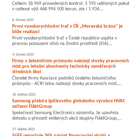
Celkem 18 969 provedených kontrol, 5 595 udělených pokut
v celkové výši 468 994 500 korun, ale i 1 934...
6. června 2025
První vysokorychlostní trať v ČR „Moravská brána“ je
blíže realizaci
První vysokorychlostní trať v České republice uspěla v
procesu posouzení vlivů na životní prostředí (EIA)...
4. června 2025
Firmy v železničním průmyslu nabízejí stovky pracovních
míst pro letošní absolventy technicky zaměřených
středních škol
Členské firmy Asociace podniků českého železničního
průmyslu - ACRI letos nabízejí stovky pracovních míst,...
16. května 2025
Samsung přebírá špičkového globálního výrobce HVAC
zařízení FläktGroup
Společnost Samsung Electronics oznámila, že uzavřela
dohodu o převzetí veškerých akcií skupiny FläktGroup,...
27. dubna 2025
SGEF reportuje 36% nárůst financování strojů a