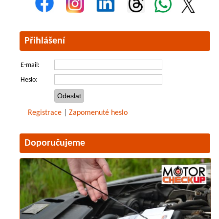
Přihlášení
E-mail:
Heslo:
Registrace
|
Zapomenuté heslo
Doporučujeme