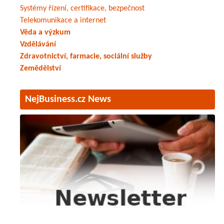
Systémy řízení, certifikace, bezpečnost
Telekomunikace a internet
Věda a výzkum
Vzdělávání
Zdravotnictví, farmacie, sociální služby
Zemědělství
NejBusiness.cz News