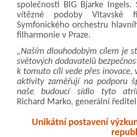
společnosti BIG Bjarke Ingels.
vítězné podoby Vltavské fi
Symfonického orchestru hlavní
filharmonie v Praze.
„Naším dlouhodobým cílem je stá
světových dodavatelů bezpečnost
k tomuto cíli vede přes inovace,
aktivity zaměřují na podporu 
naše budoucí sídlo tyto atrib
Richard Marko, generální ředitel
Unikátní postavení výzku
republ