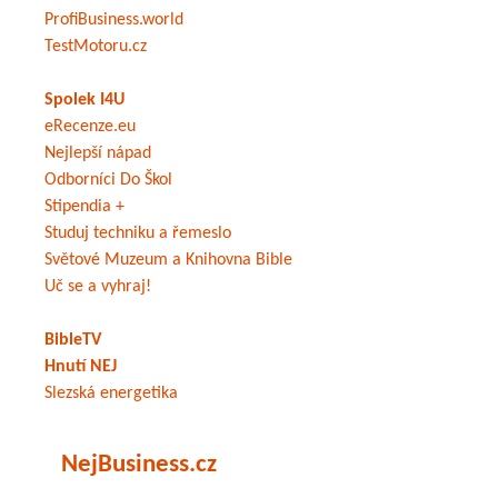
ProfiBusiness.world
TestMotoru.cz
Spolek I4U
eRecenze.eu
Nejlepší nápad
Odborníci Do Škol
Stipendia +
Studuj techniku a řemeslo
Světové Muzeum a Knihovna Bible
Uč se a vyhraj!
BibleTV
Hnutí NEJ
Slezská energetika
NejBusiness.cz