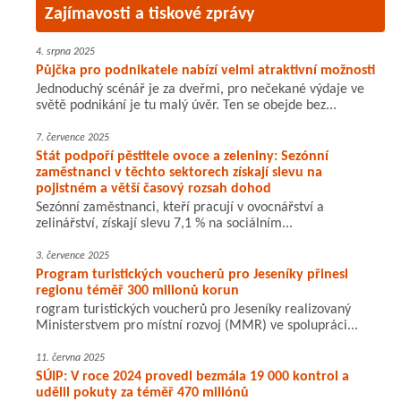
Zajímavosti a tiskové zprávy
4. srpna 2025
Půjčka pro podnikatele nabízí velmi atraktivní možnosti
Jednoduchý scénář je za dveřmi, pro nečekané výdaje ve
světě podnikání je tu malý úvěr. Ten se obejde bez...
7. července 2025
Stát podpoří pěstitele ovoce a zeleniny: Sezónní
zaměstnanci v těchto sektorech získají slevu na
pojistném a větší časový rozsah dohod
Sezónní zaměstnanci, kteří pracují v ovocnářství a
zelinářství, získají slevu 7,1 % na sociálním...
3. července 2025
Program turistických voucherů pro Jeseníky přinesl
regionu téměř 300 milionů korun
rogram turistických voucherů pro Jeseníky realizovaný
Ministerstvem pro místní rozvoj (MMR) ve spolupráci...
11. června 2025
SÚIP: V roce 2024 provedl bezmála 19 000 kontrol a
udělil pokuty za téměř 470 miliónů