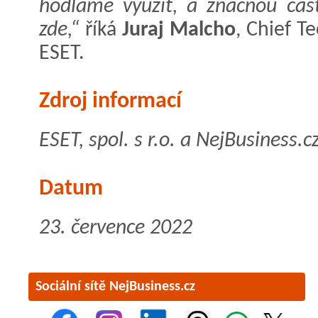
hodláme využít, a značnou část
zde,“
říká
Juraj Malcho
, Chief T
ESET.
Zdroj informací
ESET, spol. s r.o. a NejBusiness.c
Datum
23. července 2022
Sociální sítě NejBusiness.cz