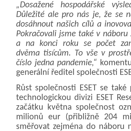
„Dosažené hospodářské výsle
Důležité ale pro nás je, že se
dosáhnout našich cílů a inovova
Pokračovali jsme také v náboru
a na konci roku se počet zamě
dvěma tisícům. To vše v prostř
číslo jedna pandemie,“
komentu
generální ředitel společnosti ES
Růst společnosti ESET se také 
technologickou divizi ESET Res
začátku května společnost ozn
milionů eur (přibližně 204 m
směřovat zejména do náboru n