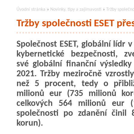
Úvodní stránka
»
Novinky, tipy a zajímavosti
»
Tržby společno
Tržby společnosti ESET pře
Společnost ESET, globální lídr v
kybernetické bezpečnosti, zve
své globální finanční výsledky
2021. Tržby meziročně vzrostly
než 5 procent, tedy o přibl
milionů eur (735 milionů ko
celkových 564 milionů eur (1
společnosti po zdanění činil 
korun).