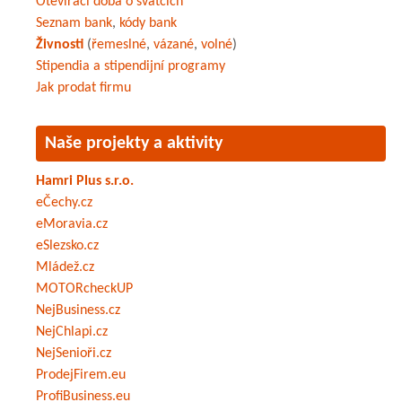
Otevírací doba o svátcích
Seznam bank
,
kódy bank
Živnosti
(
řemeslné
,
vázané
,
volné
)
Stipendia a stipendijní programy
Jak prodat firmu
Naše projekty a aktivity
Hamri Plus s.r.o.
eČechy.cz
eMoravia.cz
eSlezsko.cz
Mládež.cz
MOTORcheckUP
NejBusiness.cz
NejChlapi.cz
NejSenioři.cz
ProdejFirem.eu
ProfiBusiness.eu