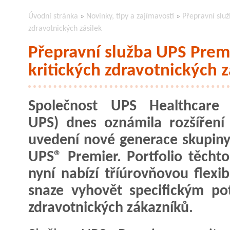
Úvodní stránka
»
Novinky, tipy a zajímavosti
»
Přepravní služ
zdravotnických zásilek
Přepravní služba UPS Premie
kritických zdravotnických z
Společnost UPS Healthcare 
UPS) dnes oznámila rozšíření
uvedení nové generace skupiny
UPS® Premier. Portfolio těchto
nyní nabízí tříúrovňovou flexib
snaze vyhovět specifickým p
zdravotnických zákazníků.