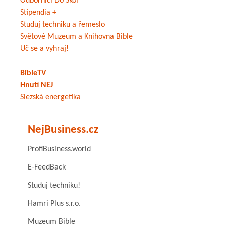
Odborníci Do Škol
Stipendia +
Studuj techniku a řemeslo
Světové Muzeum a Knihovna Bible
Uč se a vyhraj!
BibleTV
Hnutí NEJ
Slezská energetika
NejBusiness.cz
ProfiBusiness.world
E-FeedBack
Studuj techniku!
Hamri Plus s.r.o.
Muzeum Bible