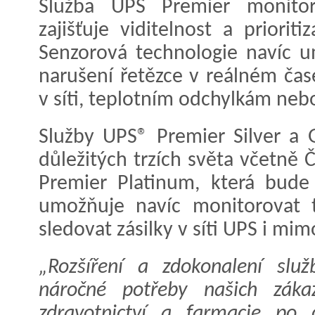
Služba UPS Premier monitoru
zajišťuje viditelnost a prioriti
Senzorová technologie navíc u
narušení řetězce v reálném čase
v síti, teplotním odchylkám ne
Služby UPS® Premier Silver a 
důležitých trzích světa včetně 
Premier Platinum, která bude
umožňuje navíc monitorovat t
sledovat zásilky v síti UPS i mim
„Rozšíření a zdokonalení slu
náročné potřeby našich zákaz
zdravotnictví a farmacie po 