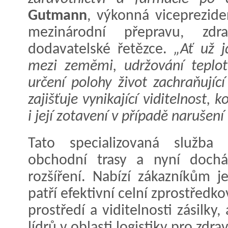
Gutmann
, výkonná viceprezid
mezinárodní přepravu, zdr
dodavatelské řetězce.
„Ať už jd
mezi zeměmi, udržování teplo
určení polohy život zachraňujíc
zajišťuje vynikající viditelnost, 
i její zotavení v případě narušení
Tato specializovaná služba 
obchodní trasy a nyní dochá
rozšíření. Nabízí zákazníkům j
patří efektivní celní zprostředk
prostředí a viditelnosti zásilky
lídrů v oblasti logistiky pro zdra