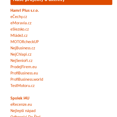
Hamri Plus s.r.o.
eČechy.cz
eMoravia.cz
eSlezsko.cz
Mládež.cz
MOTORcheckUP
NejBusiness.cz
NejChlapi.cz
NejSenioři.cz
ProdejFirem.eu
ProfiBusiness.eu
ProfiBusiness.world
TestMotoru.cz
Spolek I4U
eRecenze.eu
Nejlepší nápad