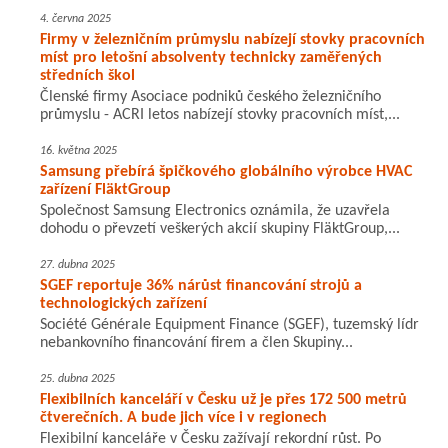
4. června 2025
Firmy v železničním průmyslu nabízejí stovky pracovních
míst pro letošní absolventy technicky zaměřených
středních škol
Členské firmy Asociace podniků českého železničního
průmyslu - ACRI letos nabízejí stovky pracovních míst,...
16. května 2025
Samsung přebírá špičkového globálního výrobce HVAC
zařízení FläktGroup
Společnost Samsung Electronics oznámila, že uzavřela
dohodu o převzetí veškerých akcií skupiny FläktGroup,...
27. dubna 2025
SGEF reportuje 36% nárůst financování strojů a
technologických zařízení
Société Générale Equipment Finance (SGEF), tuzemský lídr
nebankovního financování firem a člen Skupiny...
25. dubna 2025
Flexibilních kanceláří v Česku už je přes 172 500 metrů
čtverečních. A bude jich více i v regionech
Flexibilní kanceláře v Česku zažívají rekordní růst. Po