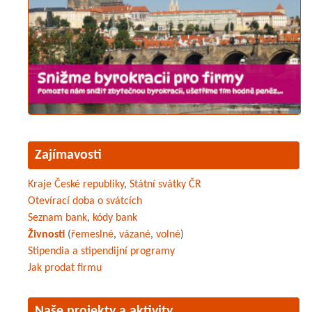
Zajímavosti
Kraje České republiky
,
Státní svátky ČR
Otevírací doba o svátcích
Seznam bank
,
kódy bank
Živnosti
(
řemeslné
,
vázané
,
volné
)
Stipendia a stipendijní programy
Jak prodat firmu
Naše projekty a aktivity