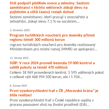
Stát podpoří pěstitele ovoce a zeleniny: Sezónní
zaměstnanci v těchto sektorech získají slevu na
pojistném a větší časový rozsah dohod
Sezónní zaměstnanci, kteří pracují v ovocnářství a
zelinářství, získají slevu 7,1 % na sociálním...
3. července 2025
Program turistických voucherů pro Jeseníky přinesl
regionu téměř 300 milionů korun
rogram turistických voucherů pro Jeseníky realizovaný
Ministerstvem pro místní rozvoj (MMR) ve spolupráci...
11. června 2025
SÚIP: V roce 2024 provedl bezmála 19 000 kontrol a
udělil pokuty za téměř 470 miliónů
Celkem 18 969 provedených kontrol, 5 595 udělených pokut
v celkové výši 468 994 500 korun, ale i 1 934...
6. června 2025
První vysokorychlostní trať v ČR „Moravská brána“ je
blíže realizaci
První vysokorychlostní trať v České republice uspěla v
procesu posouzení vlivů na životní prostředí (EIA)...