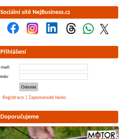
Sociální sítě NejBusiness.cz
Přihlášení
-mail:
eslo:
Registrace
|
Zapomenuté heslo
Doporučujeme