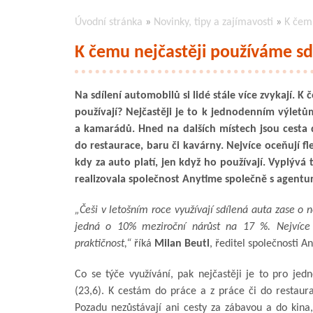
Úvodní stránka
»
Novinky, tipy a zajímavosti
»
K čemu
K čemu nejčastěji používáme sd
Na sdílení automobilů si lidé stále více zvykají. K
používají? Nejčastěji je to k jednodenním výlet
a kamarádů. Hned na dalších místech jsou cesta 
do restaurace, baru či kavárny. Nejvíce oceňují fle
kdy za auto platí, jen když ho používají. Vyplývá
realizovala společnost Anytime společně s agen
„Češi v letošním roce využívají sdílená auta zase o n
jedná o 10% meziroční nárůst na 17 %. Nejvíce oc
praktičnost,“
říká
Milan Beutl
, ředitel společnosti A
Co se týče využívání, pak nejčastěji je to pro je
(23,6). K cestám do práce a z práce či do restaur
Pozadu nezůstávají ani cesty za zábavou a do kina