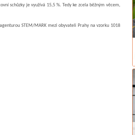
covní schůzky je využívá 15,5 %. Tedy ke zcela běžným věcem,
s agenturou STEM/MARK mezi obyvateli Prahy na vzorku 1018