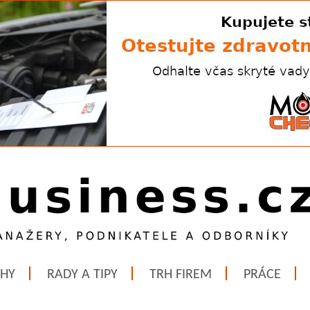
ĚHY
RADY A TIPY
TRH FIREM
PRÁCE