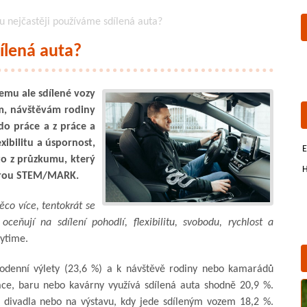
 nejčastěji používáme sdílená auta?
ílená auta?
 čemu ale sdílené vozy
ům, návštěvám rodiny
do práce a z práce a
xibilitu a úspornost,
E
 to z průzkumu, který
H
turou STEM/MARK.
ěco více, tentokrát se
eňují na sdílení pohodlí, flexibilitu, svobodu, rychlost a
nytime.
dnodenní výlety (23,6 %) a k návštěvě rodiny nebo kamarádů
ace, baru nebo kavárny využívá sdílená auta shodně 20,9 %.
, divadla nebo na výstavu, kdy jede sdíleným vozem 18,2 %.