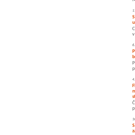
M
1
S
u
C
v
6
P
b
P
p
4
F
m
s
Č
p
1
S
z