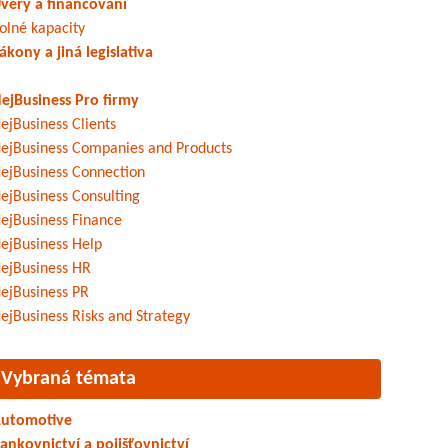
věry a financování
olné kapacity
ákony a jiná legislativa
ejBusiness Pro firmy
ejBusiness Clients
ejBusiness Companies and Products
ejBusiness Connection
ejBusiness Consulting
ejBusiness Finance
ejBusiness Help
ejBusiness HR
ejBusiness PR
ejBusiness Risks and Strategy
Vybraná témata
utomotive
ankovnictví a pojišťovnictví