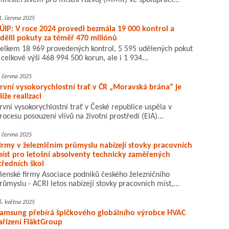
inisterstvem pro místní rozvoj (MMR) ve spolupráci...
1. června 2025
ÚIP: V roce 2024 provedl bezmála 19 000 kontrol a
dělil pokuty za téměř 470 miliónů
elkem 18 969 provedených kontrol, 5 595 udělených pokut
 celkové výši 468 994 500 korun, ale i 1 934...
. června 2025
rvní vysokorychlostní trať v ČR „Moravská brána“ je
líže realizaci
rvní vysokorychlostní trať v České republice uspěla v
rocesu posouzení vlivů na životní prostředí (EIA)...
. června 2025
irmy v železničním průmyslu nabízejí stovky pracovních
íst pro letošní absolventy technicky zaměřených
tředních škol
lenské firmy Asociace podniků českého železničního
růmyslu - ACRI letos nabízejí stovky pracovních míst,...
6. května 2025
amsung přebírá špičkového globálního výrobce HVAC
ařízení FläktGroup