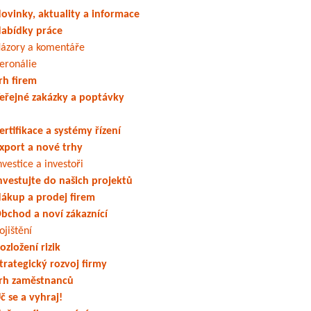
ovinky, aktuality a informace
abídky práce
ázory a komentáře
eronálie
rh firem
eřejné zakázky a poptávky
ertifikace a systémy řízení
xport a nové trhy
nvestice a investoři
nvestujte do našich projektů
ákup a prodej firem
bchod a noví zákaznící
ojištění
ozložení rizik
trategický rozvoj firmy
rh zaměstnanců
č se a vyhraj!