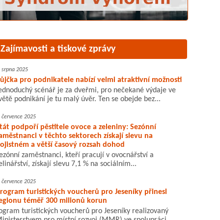
Zajímavosti a tiskové zprávy
. srpna 2025
ůjčka pro podnikatele nabízí velmi atraktivní možnosti
ednoduchý scénář je za dveřmi, pro nečekané výdaje ve
větě podnikání je tu malý úvěr. Ten se obejde bez...
. července 2025
tát podpoří pěstitele ovoce a zeleniny: Sezónní
aměstnanci v těchto sektorech získají slevu na
ojistném a větší časový rozsah dohod
ezónní zaměstnanci, kteří pracují v ovocnářství a
elinářství, získají slevu 7,1 % na sociálním...
. července 2025
rogram turistických voucherů pro Jeseníky přinesl
egionu téměř 300 milionů korun
ogram turistických voucherů pro Jeseníky realizovaný