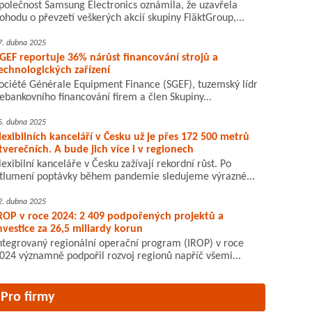
polečnost Samsung Electronics oznámila, že uzavřela
ohodu o převzetí veškerých akcií skupiny FläktGroup,...
7. dubna 2025
GEF reportuje 36% nárůst financování strojů a
echnologických zařízení
ociété Générale Equipment Finance (SGEF), tuzemský lídr
ebankovního financování firem a člen Skupiny...
5. dubna 2025
lexibilních kanceláří v Česku už je přes 172 500 metrů
tverečních. A bude jich více i v regionech
lexibilní kanceláře v Česku zažívají rekordní růst. Po
tlumení poptávky během pandemie sledujeme výrazné...
2. dubna 2025
ROP v roce 2024: 2 409 podpořených projektů a
nvestice za 26,5 miliardy korun
ntegrovaný regionální operační program (IROP) v roce
024 významně podpořil rozvoj regionů napříč všemi...
Pro firmy