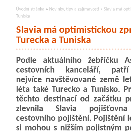
Úvodní stránka
»
Novinky, tipy a zajímavosti
»
Slavia má opti
Tuniska
Slavia má optimistickou zp
Turecka a Tuniska
Podle aktuálního žebříčku A
cestovních kanceláří, patř
nejvíce navštěvované země le
léta také Turecko a Tunisko. P
těchto destinací od začátku p
zlevnila Slavia pojišťovn
cestovního pojištění. Pojištění 
si mohou s nižším pojistným poř