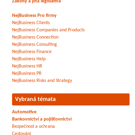
Zákony a jiná legislativa
NejBusiness Pro firmy
NejBusiness Clients
NejBusiness Companies and Products
NejBusiness Connection
NejBusiness Consulting
NejBusiness Finance
NejBusiness Help
NejBusiness HR
NejBusiness PR
NejBusiness Risks and Strategy
Vybraná témata
Automotive
Bankovnictví a pojišťovnictví
Bezpečnost a ochrana
Cestování