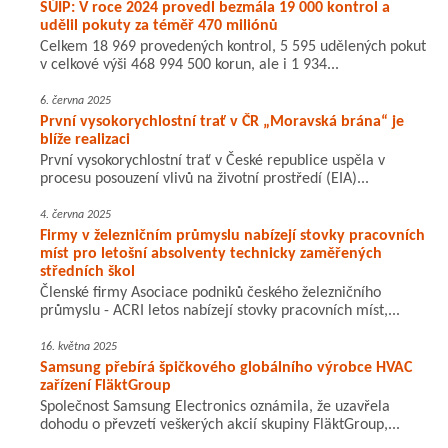
SÚIP: V roce 2024 provedl bezmála 19 000 kontrol a
udělil pokuty za téměř 470 miliónů
Celkem 18 969 provedených kontrol, 5 595 udělených pokut
v celkové výši 468 994 500 korun, ale i 1 934...
6. června 2025
První vysokorychlostní trať v ČR „Moravská brána“ je
blíže realizaci
První vysokorychlostní trať v České republice uspěla v
procesu posouzení vlivů na životní prostředí (EIA)...
4. června 2025
Firmy v železničním průmyslu nabízejí stovky pracovních
míst pro letošní absolventy technicky zaměřených
středních škol
Členské firmy Asociace podniků českého železničního
průmyslu - ACRI letos nabízejí stovky pracovních míst,...
16. května 2025
Samsung přebírá špičkového globálního výrobce HVAC
zařízení FläktGroup
Společnost Samsung Electronics oznámila, že uzavřela
dohodu o převzetí veškerých akcií skupiny FläktGroup,...