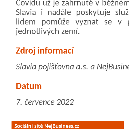
Covidu už je zahrnuté v běžném
Slavia i nadále poskytuje slu
lidem pomůže vyznat se v 
jednotlivých zemí.
Zdroj informací
Slavia pojišťovna a.s. a NejBusin
Datum
7. července 2022
Sociální sítě NejBusiness.cz