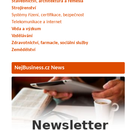
Stavebnictví, architektura a řemesla
Strojírenství
Systémy řízení, certifikace, bezpečnost
Telekomunikace a internet
Věda a výzkum
Vzdělávání
Zdravotnictví, farmacie, sociální služby
Zemědělství
NejBusiness.cz News