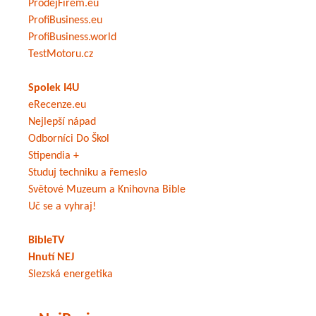
ProdejFirem.eu
ProfiBusiness.eu
ProfiBusiness.world
TestMotoru.cz
Spolek I4U
eRecenze.eu
Nejlepší nápad
Odborníci Do Škol
Stipendia +
Studuj techniku a řemeslo
Světové Muzeum a Knihovna Bible
Uč se a vyhraj!
BibleTV
Hnutí NEJ
Slezská energetika