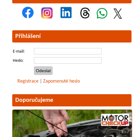
Přihlášení
E-mail:
Heslo:
Registrace
|
Zapomenuté heslo
Doporučujeme