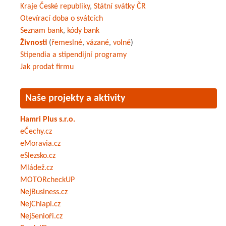
Kraje České republiky
,
Státní svátky ČR
Otevírací doba o svátcích
Seznam bank
,
kódy bank
Živnosti
(
řemeslné
,
vázané
,
volné
)
Stipendia a stipendijní programy
Jak prodat firmu
Naše projekty a aktivity
Hamri Plus s.r.o.
eČechy.cz
eMoravia.cz
eSlezsko.cz
Mládež.cz
MOTORcheckUP
NejBusiness.cz
NejChlapi.cz
NejSenioři.cz