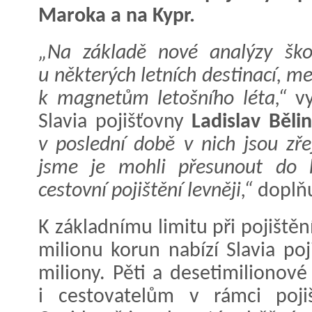
Maroka a na Kypr.
„Na základě nové analýzy ško
u některých letních destinací, mez
k magnetům letošního léta,“
vy
Slavia pojišťovny
Ladislav Běli
v poslední době v nich jsou zře
jsme je mohli přesunout do k
cestovní pojištění levněji,“
doplňu
K základnímu limitu při pojištěn
milionu korun nabízí Slavia poj
miliony. Pěti a desetimilionové
i cestovatelům v rámci pojiš