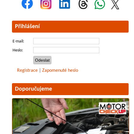
Přihlášení
E-mail:
Heslo:
Registrace
|
Zapomenuté heslo
Doporučujeme