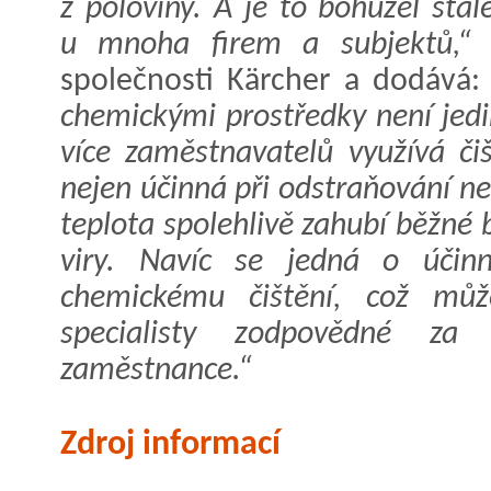
z poloviny. A je to bohužel stá
u mnoha firem a subjektů,“
u
společnosti Kärcher a dodává
chemickými prostředky není jed
více zaměstnavatelů využívá či
nejen účinná při odstraňování ne
teplota spolehlivě zahubí běžné 
viry. Navíc se jedná o účinn
chemickému čištění, což můž
specialisty zodpovědné za
zaměstnance.“
Zdroj informací