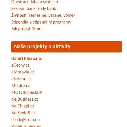
Otevírací doba o svátcích
Seznam bank
,
kódy bank
Živnosti
(
řemeslné
,
vázané
,
volné
)
Stipendia a stipendijní programy
Jak prodat firmu
Naše projekty a aktivity
Hamri Plus s.r.o.
eČechy.cz
eMoravia.cz
eSlezsko.cz
Mládež.cz
MOTORcheckUP
NejBusiness.cz
NejChlapi.cz
NejSenioři.cz
ProdejFirem.eu
ProfiBusiness.eu