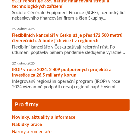
SGEF reportuje 36% nárůst financování strojů a
technologických zařízení
Société Générale Equipment Finance (SGEF), tuzemský lídr
nebankovního financování firem a člen Skupiny...
25. dubna 2025
Flexibilních kanceláří v Česku už je přes 172 500 metrů
čtverečních. A bude jich více i v regionech
Flexibilní kanceláře v Česku zažívají rekordní růst. Po
utlumení poptávky během pandemie sledujeme výrazné...
22. dubna 2025
IROP v roce 2024: 2 409 podpořených projektů a
investice za 26,5 miliardy korun
Integrovaný regionální operační program (IROP) v roce
2024 významně podpořil rozvoj regionů napříč všemi...
Pro firmy
Novinky, aktuality a informace
Nabídky práce
Názory a komentáře