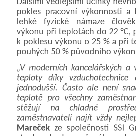
Dalšími vedlejšími účinky nevh
pokles pracovní výkonnosti a 
lehké fyzické námaze člověk
výkonu při teplotách do 22 °C, 
k poklesu výkonu o 25 % a při 
pouhých 50 % původního výkon
„V moderních kancelářských a v
teploty díky vzduchotechnice
jednodušší. Často ale není sn
teplotě pro všechny zaměstnan
stěžují na chladné prost
zaměstnavateli najít vždy nejl
Mareček
ze společnosti SSI Gr