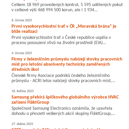
Celkem 18 969 provedených kontrol, 5 595 udělených pokut
v celkové výši 468 994 500 korun, ale i 1 934...
6. června 2025
První vysokorychlostní trať v ČR „Moravská brána“ je
blíže realizaci
První vysokorychlostní trať v České republice uspěla v
procesu posouzení vlivů na životní prostředí (EIA)...
4. června 2025
Firmy v železničním průmyslu nabízejí stovky pracovních
míst pro letošní absolventy technicky zaměřených
středních škol
Členské firmy Asociace podniků českého železničního
průmyslu - ACRI letos nabízejí stovky pracovních míst,...
16. května 2025
Samsung přebírá špičkového globálního výrobce HVAC
zařízení FläktGroup
Společnost Samsung Electronics oznámila, že uzavřela
dohodu o převzetí veškerých akcií skupiny FläktGroup,...
27. dubna 2025