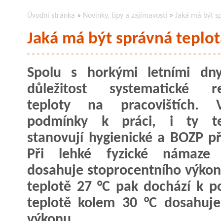
Úvodní stránka
»
Novinky, tipy a zajímavosti
»
Jaká má být sp
Jaká má být správná teplot
Spolu s horkými letními dny
důležitost systematické re
teploty na pracovištích. 
podmínky k práci, i ty tep
stanovují hygienické a BOZP př
Při lehké fyzické námaze 
dosahuje stoprocentního výkonu
teplotě 27 °C pak dochází k p
teplotě kolem 30 °C dosahuj
výkonu.