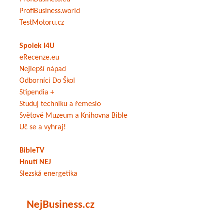
ProfiBusiness.world
TestMotoru.cz
Spolek I4U
eRecenze.eu
Nejlepší nápad
Odborníci Do Škol
Stipendia +
Studuj techniku a řemeslo
Světové Muzeum a Knihovna Bible
Uč se a vyhraj!
BibleTV
Hnutí NEJ
Slezská energetika
NejBusiness.cz