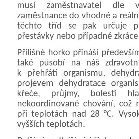
musí zaměstnavatel dle vl
zaměstnance do vhodné a reálně
těchto tříd se pak určuje pi
přestávky nebo případné zkráce
Přílišné horko přináší předevš
také působí na náš zdravotn
k přehřátí organismu, dehydr
projevem dehydratace organi
křeče, průjmy, bolesti hla
nekoordinované chování, což m
při teplotách nad 28 °C. Vysok
vyšších teplotách.