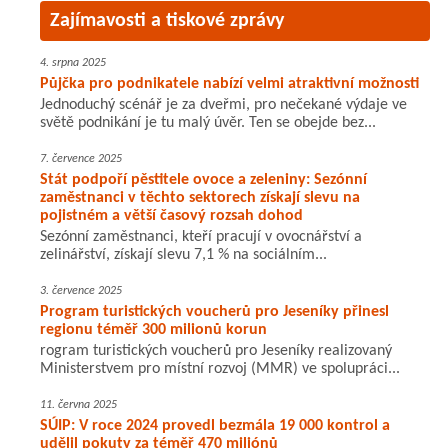
Zajímavosti a tiskové zprávy
4. srpna 2025
Půjčka pro podnikatele nabízí velmi atraktivní možnosti
Jednoduchý scénář je za dveřmi, pro nečekané výdaje ve
světě podnikání je tu malý úvěr. Ten se obejde bez...
7. července 2025
Stát podpoří pěstitele ovoce a zeleniny: Sezónní
zaměstnanci v těchto sektorech získají slevu na
pojistném a větší časový rozsah dohod
Sezónní zaměstnanci, kteří pracují v ovocnářství a
zelinářství, získají slevu 7,1 % na sociálním...
3. července 2025
Program turistických voucherů pro Jeseníky přinesl
regionu téměř 300 milionů korun
rogram turistických voucherů pro Jeseníky realizovaný
Ministerstvem pro místní rozvoj (MMR) ve spolupráci...
11. června 2025
SÚIP: V roce 2024 provedl bezmála 19 000 kontrol a
udělil pokuty za téměř 470 miliónů