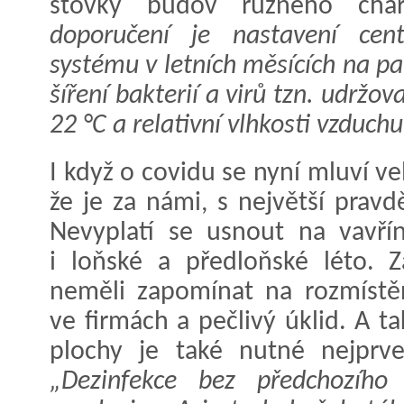
stovky budov různého cha
doporučení je nastavení cent
systému v letních měsících na 
šíření bakterií a virů tzn. udržov
22 °C a relativní vlhkosti vzduch
I když o covidu se nyní mluví v
že je za námi, s největší prav
Nevyplatí se usnout na vavřín
i loňské a předloňské léto. 
neměli zapomínat na rozmístěn
ve firmách a pečlivý úklid. A t
plochy je také nutné nejprve 
„Dezinfekce bez předchozího 