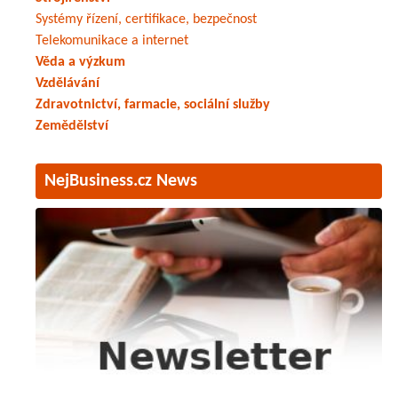
Systémy řízení, certifikace, bezpečnost
Telekomunikace a internet
Věda a výzkum
Vzdělávání
Zdravotnictví, farmacie, sociální služby
Zemědělství
NejBusiness.cz News