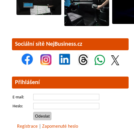
Sociální sítě NejBusiness.cz
Přihlášení
E-mail:
Heslo:
Registrace
|
Zapomenuté heslo