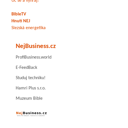
Uč se a vyhraj!
BibleTV
Hnutí NEJ
Slezská energetika
NejBusiness.cz
ProfiBusiness.world
E-FeedBack
Studuj techniku!
Hamri Plus s.r.o.
Muzeum Bible