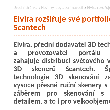
Úvodní stránka
»
Novinky, tipy a zajímavosti
»
Elvira rozšiřu
Elvira rozšiřuje své portfol
Scantech
Elvira, přední dodavatel 3D tec
a provozovatel portálu
zahajuje distribuci světového 
3D skenerů Scantech. Šp
technologie 3D skenování za
vysoce přesné ruční skenery s
záběrem pro skenování s 
detailem, a to i pro velkoobje