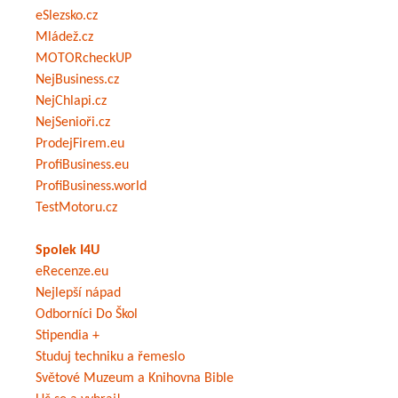
eSlezsko.cz
Mládež.cz
MOTORcheckUP
NejBusiness.cz
NejChlapi.cz
NejSenioři.cz
ProdejFirem.eu
ProfiBusiness.eu
ProfiBusiness.world
TestMotoru.cz
Spolek I4U
eRecenze.eu
Nejlepší nápad
Odborníci Do Škol
Stipendia +
Studuj techniku a řemeslo
Světové Muzeum a Knihovna Bible