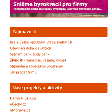
Zajímavosti
Kraje České republiky
,
Státní svátky ČR
Otevírací doba o svátcích
Seznam bank
,
kódy bank
Živnosti
(
řemeslné
,
vázané
,
volné
)
Stipendia a stipendijní programy
Jak prodat firmu
Naše projekty a aktivity
Hamri Plus s.r.o.
eČechy.cz
eMoravia.cz