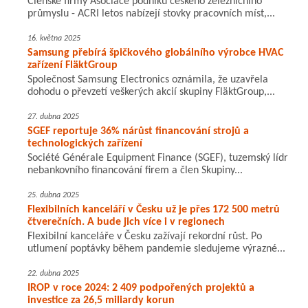
Členské firmy Asociace podniků českého železničního
průmyslu - ACRI letos nabízejí stovky pracovních míst,...
16. května 2025
Samsung přebírá špičkového globálního výrobce HVAC
zařízení FläktGroup
Společnost Samsung Electronics oznámila, že uzavřela
dohodu o převzetí veškerých akcií skupiny FläktGroup,...
27. dubna 2025
SGEF reportuje 36% nárůst financování strojů a
technologických zařízení
Société Générale Equipment Finance (SGEF), tuzemský lídr
nebankovního financování firem a člen Skupiny...
25. dubna 2025
Flexibilních kanceláří v Česku už je přes 172 500 metrů
čtverečních. A bude jich více i v regionech
Flexibilní kanceláře v Česku zažívají rekordní růst. Po
utlumení poptávky během pandemie sledujeme výrazné...
22. dubna 2025
IROP v roce 2024: 2 409 podpořených projektů a
investice za 26,5 miliardy korun