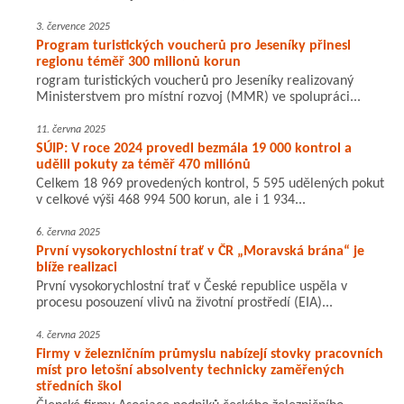
3. července 2025
Program turistických voucherů pro Jeseníky přinesl
regionu téměř 300 milionů korun
rogram turistických voucherů pro Jeseníky realizovaný
Ministerstvem pro místní rozvoj (MMR) ve spolupráci...
11. června 2025
SÚIP: V roce 2024 provedl bezmála 19 000 kontrol a
udělil pokuty za téměř 470 miliónů
Celkem 18 969 provedených kontrol, 5 595 udělených pokut
v celkové výši 468 994 500 korun, ale i 1 934...
6. června 2025
První vysokorychlostní trať v ČR „Moravská brána“ je
blíže realizaci
První vysokorychlostní trať v České republice uspěla v
procesu posouzení vlivů na životní prostředí (EIA)...
4. června 2025
Firmy v železničním průmyslu nabízejí stovky pracovních
míst pro letošní absolventy technicky zaměřených
středních škol