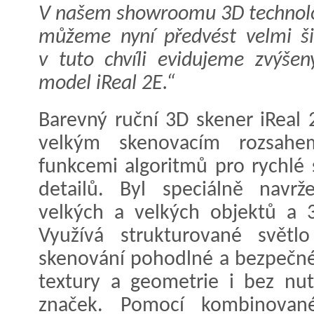
V našem showroomu 3D technologi
můžeme nyní předvést velmi ši
v tuto chvíli evidujeme zvýše
model iReal 2E.“
Barevný ruční 3D skener iReal 
velkým skenovacím rozsah
funkcemi algoritmů pro rychlé
detailů. Byl speciálně navr
velkých a velkých objektů a 3
Využívá strukturované světl
skenování pohodlné a bezpečné 
textury a geometrie i bez nut
značek. Pomocí kombinované