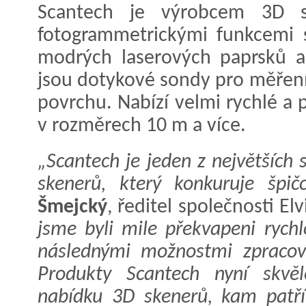
Scantech je výrobcem 3D sk
fotogrammetrickými funkcemi s
modrých laserových paprsků a 
jsou dotykové sondy pro měření
povrchu. Nabízí velmi rychlé a
v rozměrech 10 m a více.
„Scantech je jeden z největších
skenerů, který konkuruje špič
Šmejcký
, ředitel společnosti Elv
jsme byli mile překvapeni rychl
následnými možnostmi zpracov
Produkty Scantech nyní skvěl
nabídku 3D skenerů, kam patří