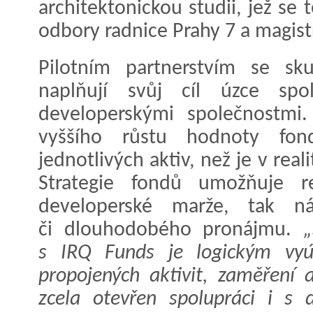
architektonickou studii, jež se
odbory radnice Prahy 7 a magist
Pilotním partnerstvím se sk
naplňují svůj cíl úzce spo
developerskými společnostmi
vyššího růstu hodnoty fo
jednotlivých aktiv, než je v re
Strategie fondů umožňuje re
developerské marže, tak n
či dlouhodobého pronájmu.
„
s IRQ Funds je logickým vyú
propojených aktivit, zaměření 
zcela otevřen spolupráci i s d