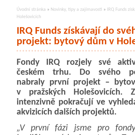
Úvodní stránka
»
Novinky, tipy a zajímavosti
»
IRQ Funds získ
Holešovicích
IRQ Funds získávají do svéh
projekt: bytový dům v Hol
Fondy IRQ rozjely své aktiv
českém trhu. Do svého por
nabraly první projekt – byt
v pražských Holešovicích. Z
intenzivně pokračují ve vyhled
akvizicích dalších projektů.
„V první fázi jsme pro fondy