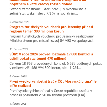
zaměstnanci v těchto sektorech získají slevu na
pojistném a větší časový rozsah dohod
Sezónní zaměstnanci, kteří pracují v ovocnářství a
zelinářství, získají slevu 7,1 % na sociálním...
3. července 2025
Program turistických voucherů pro Jeseníky přinesl
regionu téměř 300 milionů korun
rogram turistických voucherů pro Jeseníky realizovaný
Ministerstvem pro místní rozvoj (MMR) ve spolupráci...
11. června 2025
SÚIP: V roce 2024 provedl bezmála 19 000 kontrol a
udělil pokuty za téměř 470 miliónů
Celkem 18 969 provedených kontrol, 5 595 udělených pokut
v celkové výši 468 994 500 korun, ale i 1 934...
6. června 2025
První vysokorychlostní trať v ČR „Moravská brána“ je
blíže realizaci
První vysokorychlostní trať v České republice uspěla v
procesu posouzení vlivů na životní prostředí (EIA)...
4. června 2025