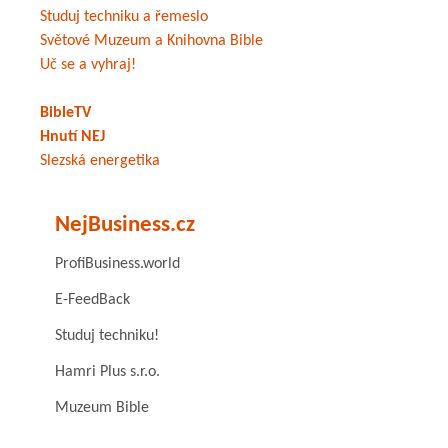
Studuj techniku a řemeslo
Světové Muzeum a Knihovna Bible
Uč se a vyhraj!
BibleTV
Hnutí NEJ
Slezská energetika
NejBusiness.cz
ProfiBusiness.world
E-FeedBack
Studuj techniku!
Hamri Plus s.r.o.
Muzeum Bible