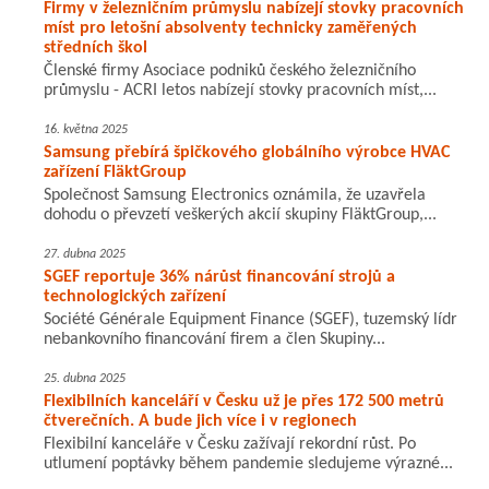
Firmy v železničním průmyslu nabízejí stovky pracovních
míst pro letošní absolventy technicky zaměřených
středních škol
Členské firmy Asociace podniků českého železničního
průmyslu - ACRI letos nabízejí stovky pracovních míst,...
16. května 2025
Samsung přebírá špičkového globálního výrobce HVAC
zařízení FläktGroup
Společnost Samsung Electronics oznámila, že uzavřela
dohodu o převzetí veškerých akcií skupiny FläktGroup,...
27. dubna 2025
SGEF reportuje 36% nárůst financování strojů a
technologických zařízení
Société Générale Equipment Finance (SGEF), tuzemský lídr
nebankovního financování firem a člen Skupiny...
25. dubna 2025
Flexibilních kanceláří v Česku už je přes 172 500 metrů
čtverečních. A bude jich více i v regionech
Flexibilní kanceláře v Česku zažívají rekordní růst. Po
utlumení poptávky během pandemie sledujeme výrazné...