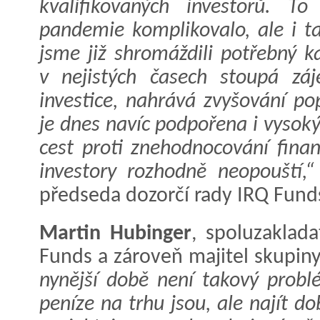
kvalifikovaných investorů. 
pandemie komplikovalo, ale i t
jsme již shromáždili potřebný k
v nejistých časech stoupá z
investice, nahrává zvyšování p
je dnes navíc podpořena i vysok
cest proti znehodnocování finan
investory rozhodně neopouští,“
předseda dozorčí rady IRQ Fun
Martin Hubinger
, spoluzaklad
Funds a zároveň majitel skupin
nynější době není takový probl
peníze na trhu jsou, ale najít 