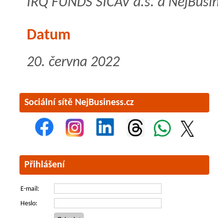
IRQ FUNDS SICAV a.s. a NejBusin
Datum
20. června 2022
Sociální sítě NejBusiness.cz
Přihlášení
E-mail:
Heslo: