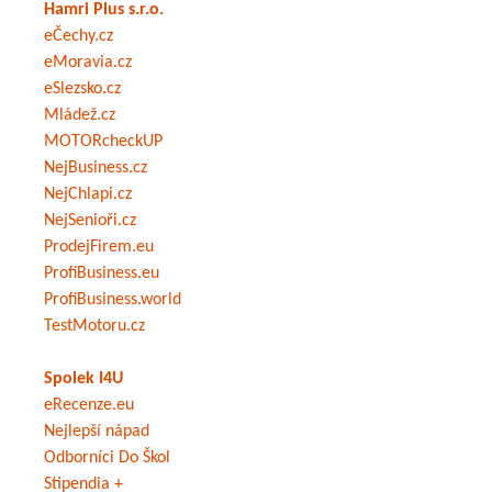
Hamri Plus s.r.o.
eČechy.cz
eMoravia.cz
eSlezsko.cz
Mládež.cz
MOTORcheckUP
NejBusiness.cz
NejChlapi.cz
NejSenioři.cz
ProdejFirem.eu
ProfiBusiness.eu
ProfiBusiness.world
TestMotoru.cz
Spolek I4U
eRecenze.eu
Nejlepší nápad
Odborníci Do Škol
Stipendia +