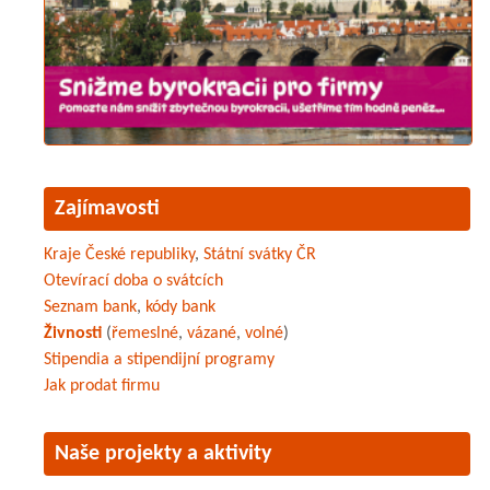
Zajímavosti
Kraje České republiky
,
Státní svátky ČR
Otevírací doba o svátcích
Seznam bank
,
kódy bank
Živnosti
(
řemeslné
,
vázané
,
volné
)
Stipendia a stipendijní programy
Jak prodat firmu
Naše projekty a aktivity