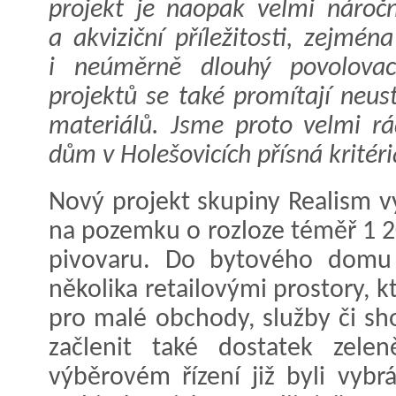
projekt je naopak velmi nároč
a akviziční příležitosti, zejmén
i neúměrně dlouhý povolova
projektů se také promítají neus
materiálů. Jsme proto velmi rá
dům v Holešovicích přísná kritéri
Nový projekt skupiny Realism vy
na pozemku o rozloze téměř 1 2
pivovaru. Do bytového domu
několika retailovými prostory, 
pro malé obchody, služby či s
začlenit také dostatek zele
výběrovém řízení již byli vybrá