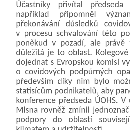
Účastníky přivítal předsed
například připomněl význ
překonávání důsledků covido
v procesu schvalování této po
poněkud v pozadí, ale právě 
důležitá je to oblast. Kolegov
dojednat s Evropskou komisí vy
o covidových podpůrných opatř
především díky nim bylo mož
statisícům podnikatelů, aby pan
konference předseda ÚOHS. V 
Mlsna rovněž zmínil jednoznač
podpory do oblastí souvisejí
klimatem a udržitelností.