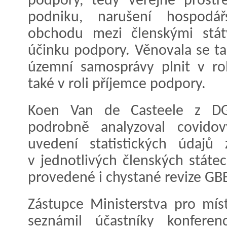
podpory, tedy veřejné prostře
podniku, narušení hospodář
obchodu mezi členskými stát
účinku podpory. Věnovala se t
územní samosprávy plnit v ro
také v roli příjemce podpory.
Koen Van de Casteele z D
podrobně analyzoval covido
uvedení statistických údajů
v jednotlivých členských státech
provedené i chystané revize GB
Zástupce Ministerstva pro míst
seznámil účastníky konfere