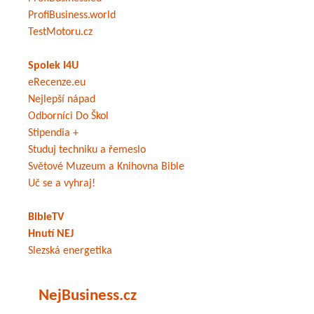
ProfiBusiness.world
TestMotoru.cz
Spolek I4U
eRecenze.eu
Nejlepší nápad
Odborníci Do Škol
Stipendia +
Studuj techniku a řemeslo
Světové Muzeum a Knihovna Bible
Uč se a vyhraj!
BibleTV
Hnutí NEJ
Slezská energetika
NejBusiness.cz