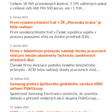
Celkem 18 969 provedených kontrol, 5 595 udělených pokut
v celkové výši 468 994 500 korun, ale i 1 934...
6. června 2025
První vysokorychlostní trať v ČR „Moravská brána“ je
blíže realizaci
První vysokorychlostní trať v České republice uspěla v
procesu posouzení vlivů na životní prostředí (EIA)...
4. června 2025
Firmy v železničním průmyslu nabízejí stovky pracovních
míst pro letošní absolventy technicky zaměřených
středních škol
Členské firmy Asociace podniků českého železničního
průmyslu - ACRI letos nabízejí stovky pracovních míst,...
16. května 2025
Samsung přebírá špičkového globálního výrobce HVAC
zařízení FläktGroup
Společnost Samsung Electronics oznámila, že uzavřela
dohodu o převzetí veškerých akcií skupiny FläktGroup,...
27. dubna 2025