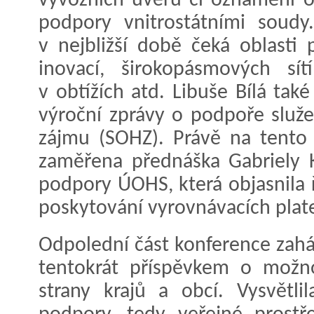
vývozních úvěrů či oznámení o 
podpory vnitrostátními soudy.
v nejbližší době čeká oblasti
inovací, širokopásmových sít
v obtížích atd. Libuše Bílá tak
výroční zprávy o podpoře slu
zájmu (SOHZ). Právě na tento
zaměřena přednáška Gabriely K
podpory ÚOHS, která objasnila 
poskytování vyrovnávacích plate
Odpolední část konference zaháj
tentokrát příspěvkem o možn
strany krajů a obcí. Vysvětli