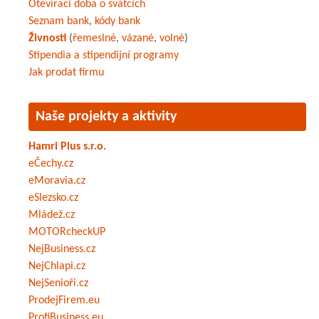
Otevírací doba o svátcích
Seznam bank
,
kódy bank
Živnosti
(
řemeslné
,
vázané
,
volné
)
Stipendia a stipendijní programy
Jak prodat firmu
Naše projekty a aktivity
Hamri Plus s.r.o.
eČechy.cz
eMoravia.cz
eSlezsko.cz
Mládež.cz
MOTORcheckUP
NejBusiness.cz
NejChlapi.cz
NejSenioři.cz
ProdejFirem.eu
ProfiBusiness.eu