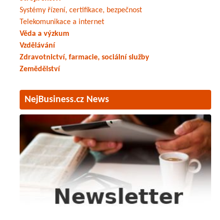
Systémy řízení, certifikace, bezpečnost
Telekomunikace a internet
Věda a výzkum
Vzdělávání
Zdravotnictví, farmacie, sociální služby
Zemědělství
NejBusiness.cz News