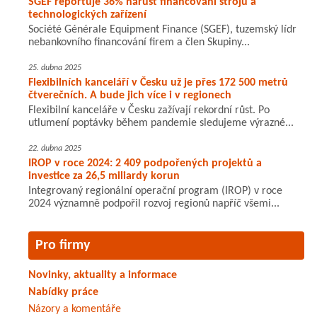
SGEF reportuje 36% nárůst financování strojů a
technologických zařízení
Société Générale Equipment Finance (SGEF), tuzemský lídr
nebankovního financování firem a člen Skupiny...
25. dubna 2025
Flexibilních kanceláří v Česku už je přes 172 500 metrů
čtverečních. A bude jich více i v regionech
Flexibilní kanceláře v Česku zažívají rekordní růst. Po
utlumení poptávky během pandemie sledujeme výrazné...
22. dubna 2025
IROP v roce 2024: 2 409 podpořených projektů a
investice za 26,5 miliardy korun
Integrovaný regionální operační program (IROP) v roce
2024 významně podpořil rozvoj regionů napříč všemi...
Pro firmy
Novinky, aktuality a informace
Nabídky práce
Názory a komentáře