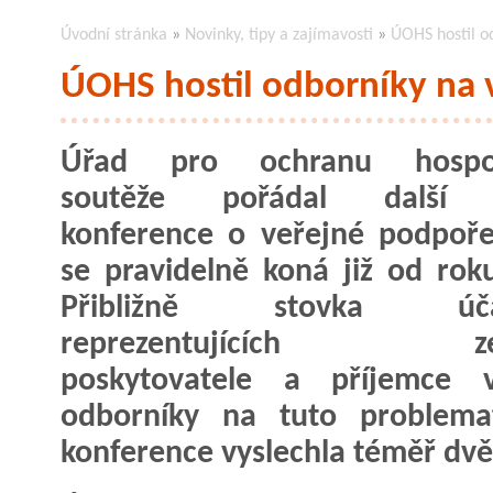
Úvodní stránka
»
Novinky, tipy a zajímavosti
»
ÚOHS hostil o
ÚOHS hostil odborníky na
Úřad pro ochranu hospo
soutěže pořádal další 
konference o veřejné podpoře
se pravidelně koná již od rok
Přibližně stovka účas
reprezentujících ze
poskytovatele a příjemce 
odborníky na tuto problema
konference vyslechla téměř dvě