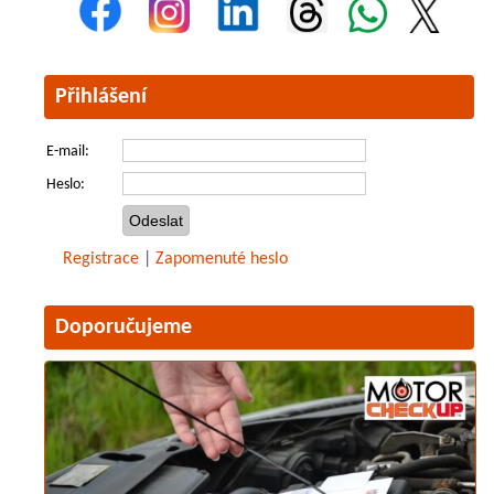
Přihlášení
E-mail:
Heslo:
Registrace
|
Zapomenuté heslo
Doporučujeme