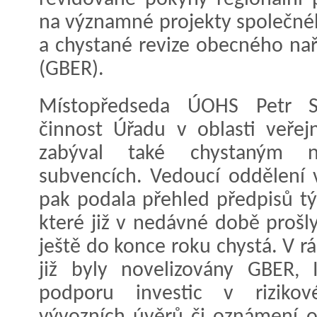
na významné projekty společné
a chystané revize obecného nař
(GBER).
Místopředseda ÚOHS Petr So
činnost Úřadu v oblasti veře
zabýval také chystaným n
subvencích. Vedoucí oddělení 
pak podala přehled předpisů tý
které již v nedávné době prošly
ještě do konce roku chystá. V rá
již byly novelizovány GBER, 
podporu investic v rizikové