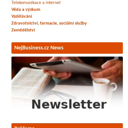
Telekomunikace a internet
Věda a výzkum
Vzdělávání
Zdravotnictví, farmacie, sociální služby
Zemědělství
NejBusiness.cz News