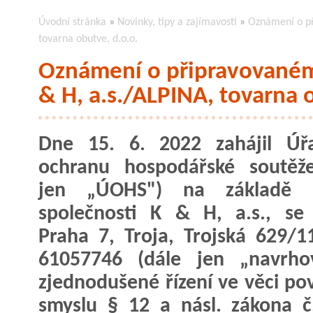
Úvodní stránka
»
Novinky, tipy a zajímavosti
»
Oznámení o př
tovarna obutve, d.o.o.
Oznámení o připravovaném 
& H, a.s./ALPINA, tovarna 
Dne 15. 6. 2022 zahájil Úř
ochranu hospodářské soutěže
jen „ÚOHS") na základě 
společnosti K & H, a.s., se
Praha 7, Troja, Trojská 629/1
61057746 (dále jen „navrhov
zjednodušené řízení ve věci pov
smyslu § 12 a násl. zákona č