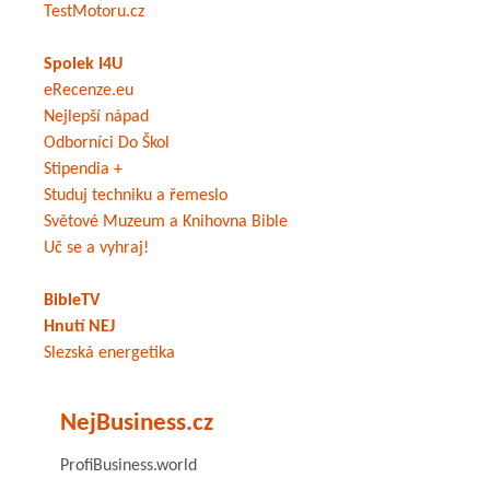
TestMotoru.cz
Spolek I4U
eRecenze.eu
Nejlepší nápad
Odborníci Do Škol
Stipendia +
Studuj techniku a řemeslo
Světové Muzeum a Knihovna Bible
Uč se a vyhraj!
BibleTV
Hnutí NEJ
Slezská energetika
NejBusiness.cz
ProfiBusiness.world