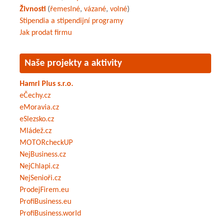
Živnosti
(
řemeslné
,
vázané
,
volné
)
Stipendia a stipendijní programy
Jak prodat firmu
Naše projekty a aktivity
Hamri Plus s.r.o.
eČechy.cz
eMoravia.cz
eSlezsko.cz
Mládež.cz
MOTORcheckUP
NejBusiness.cz
NejChlapi.cz
NejSenioři.cz
ProdejFirem.eu
ProfiBusiness.eu
ProfiBusiness.world