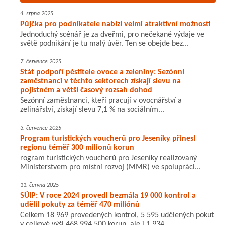
4. srpna 2025
Půjčka pro podnikatele nabízí velmi atraktivní možnosti
Jednoduchý scénář je za dveřmi, pro nečekané výdaje ve
světě podnikání je tu malý úvěr. Ten se obejde bez...
7. července 2025
Stát podpoří pěstitele ovoce a zeleniny: Sezónní
zaměstnanci v těchto sektorech získají slevu na
pojistném a větší časový rozsah dohod
Sezónní zaměstnanci, kteří pracují v ovocnářství a
zelinářství, získají slevu 7,1 % na sociálním...
3. července 2025
Program turistických voucherů pro Jeseníky přinesl
regionu téměř 300 milionů korun
rogram turistických voucherů pro Jeseníky realizovaný
Ministerstvem pro místní rozvoj (MMR) ve spolupráci...
11. června 2025
SÚIP: V roce 2024 provedl bezmála 19 000 kontrol a
udělil pokuty za téměř 470 miliónů
Celkem 18 969 provedených kontrol, 5 595 udělených pokut
v celkové výši 468 994 500 korun, ale i 1 934...