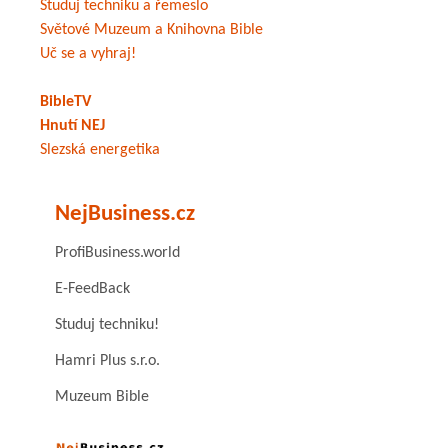
Studuj techniku a řemeslo
Světové Muzeum a Knihovna Bible
Uč se a vyhraj!
BibleTV
Hnutí NEJ
Slezská energetika
NejBusiness.cz
ProfiBusiness.world
E-FeedBack
Studuj techniku!
Hamri Plus s.r.o.
Muzeum Bible