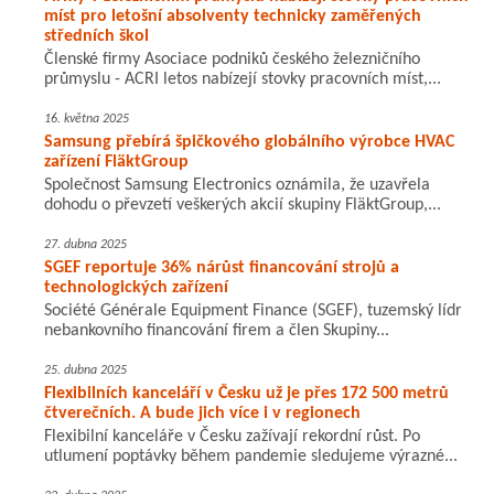
míst pro letošní absolventy technicky zaměřených
středních škol
Členské firmy Asociace podniků českého železničního
průmyslu - ACRI letos nabízejí stovky pracovních míst,...
16. května 2025
Samsung přebírá špičkového globálního výrobce HVAC
zařízení FläktGroup
Společnost Samsung Electronics oznámila, že uzavřela
dohodu o převzetí veškerých akcií skupiny FläktGroup,...
27. dubna 2025
SGEF reportuje 36% nárůst financování strojů a
technologických zařízení
Société Générale Equipment Finance (SGEF), tuzemský lídr
nebankovního financování firem a člen Skupiny...
25. dubna 2025
Flexibilních kanceláří v Česku už je přes 172 500 metrů
čtverečních. A bude jich více i v regionech
Flexibilní kanceláře v Česku zažívají rekordní růst. Po
utlumení poptávky během pandemie sledujeme výrazné...