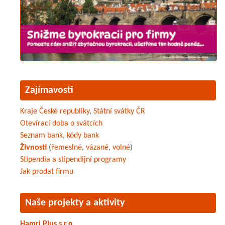
Zajímavosti
Kraje České republiky
,
Státní svátky ČR
Otevírací doba o svátcích
Seznam bank
,
kódy bank
Živnosti
(
řemeslné
,
vázané
,
volné
)
Stipendia a stipendijní programy
Jak prodat firmu
Naše projekty a aktivity
Hamri Plus s.r.o.