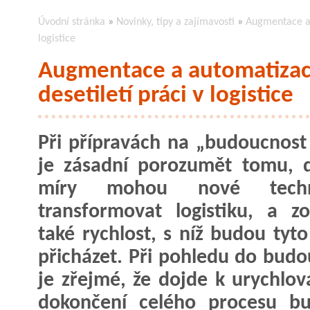
Úvodní stránka
»
Novinky, tipy a zajímavosti
»
Augmentace a a
logistice
Augmentace a automatizace
desetiletí práci v logistice
Při přípravách na „budoucnost
je zásadní porozumět tomu, 
míry mohou nové techno
transformovat logistiku, a zo
také rychlost, s níž budou tyt
přicházet. Při pohledu do budo
je zřejmé, že dojde k urychlován
dokončení celého procesu bu