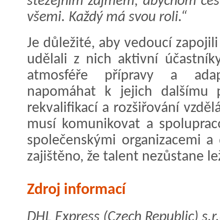
stěžejním zájmem, abychom cestu
všemi. Každý má svou roli.“
Je důležité, aby vedoucí zapoji
udělali z nich aktivní účastní
atmosféře přípravy a ada
napomáhat k jejich dalšímu 
rekvalifikací a rozšiřování vzdě
musí komunikovat a spolupraco
společenskými organizacemi a 
zajištěno, že talent nezůstane l
Zdroj informací
DHL Express (Czech Republic) s.r.