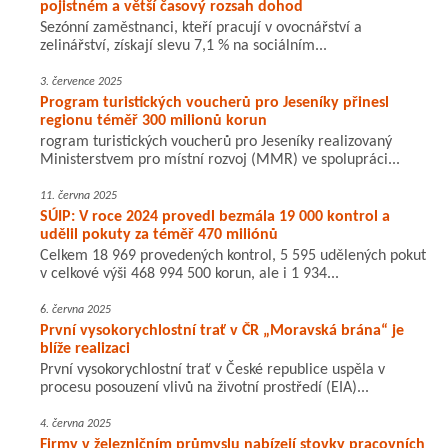
pojistném a větší časový rozsah dohod
Sezónní zaměstnanci, kteří pracují v ovocnářství a
zelinářství, získají slevu 7,1 % na sociálním...
3. července 2025
Program turistických voucherů pro Jeseníky přinesl
regionu téměř 300 milionů korun
rogram turistických voucherů pro Jeseníky realizovaný
Ministerstvem pro místní rozvoj (MMR) ve spolupráci...
11. června 2025
SÚIP: V roce 2024 provedl bezmála 19 000 kontrol a
udělil pokuty za téměř 470 miliónů
Celkem 18 969 provedených kontrol, 5 595 udělených pokut
v celkové výši 468 994 500 korun, ale i 1 934...
6. června 2025
První vysokorychlostní trať v ČR „Moravská brána“ je
blíže realizaci
První vysokorychlostní trať v České republice uspěla v
procesu posouzení vlivů na životní prostředí (EIA)...
4. června 2025
Firmy v železničním průmyslu nabízejí stovky pracovních