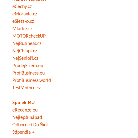
eČechy.cz
eMoravia.cz
eSlezsko.cz
Mládež.cz
MOTORcheckUP
NejBusiness.cz
NejChlapi.cz
NejSenioři.cz
ProdejFirem.eu
ProfiBusiness.eu
ProfiBusiness.world
TestMotoru.cz
Spolek I4U
eRecenze.eu
Nejlepší nápad
Odborníci Do Škol
Stipendia +