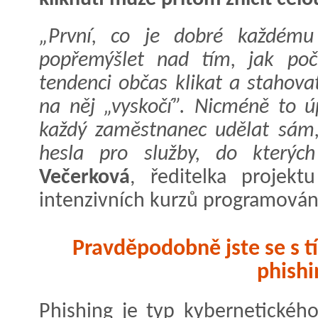
„První, co je dobré každému 
popřemýšlet nad tím, jak poč
tendenci občas klikat a stahova
na něj „vyskočí”. Nicméně to ú
každý zaměstnanec udělat sám, j
hesla pro služby, do kterých 
Večerková
, ředitelka projek
intenzivních kurzů programován
Pravděpodobně jste se s tím
phishi
Phishing je typ kybernetickéh