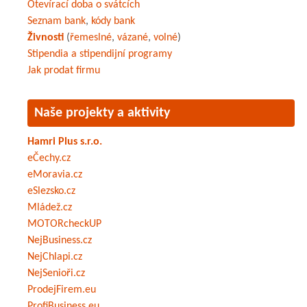
Otevírací doba o svátcích
Seznam bank
,
kódy bank
Živnosti
(
řemeslné
,
vázané
,
volné
)
Stipendia a stipendijní programy
Jak prodat firmu
Naše projekty a aktivity
Hamri Plus s.r.o.
eČechy.cz
eMoravia.cz
eSlezsko.cz
Mládež.cz
MOTORcheckUP
NejBusiness.cz
NejChlapi.cz
NejSenioři.cz
ProdejFirem.eu
ProfiBusiness.eu