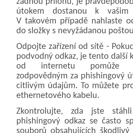
žádnou přílohu, je pravděpodobno
útokem dostanou k vašim 
V takovém případě nahlaste od
do složky s nevyžádanou poštou
Odpojte zařízení od sítě - Pokud
podvodný odkaz, je tento další 
od internetu pomůže za
zodpovědným za phishingový út
citlivým údajům. To můžete pr
ethernetového kabelu.
Zkontrolujte, zda jste stáh
phishingový odkaz se často sp
souborů obsahujících škodliv