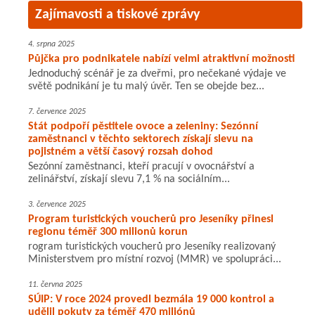
Zajímavosti a tiskové zprávy
4. srpna 2025
Půjčka pro podnikatele nabízí velmi atraktivní možnosti
Jednoduchý scénář je za dveřmi, pro nečekané výdaje ve
světě podnikání je tu malý úvěr. Ten se obejde bez...
7. července 2025
Stát podpoří pěstitele ovoce a zeleniny: Sezónní
zaměstnanci v těchto sektorech získají slevu na
pojistném a větší časový rozsah dohod
Sezónní zaměstnanci, kteří pracují v ovocnářství a
zelinářství, získají slevu 7,1 % na sociálním...
3. července 2025
Program turistických voucherů pro Jeseníky přinesl
regionu téměř 300 milionů korun
rogram turistických voucherů pro Jeseníky realizovaný
Ministerstvem pro místní rozvoj (MMR) ve spolupráci...
11. června 2025
SÚIP: V roce 2024 provedl bezmála 19 000 kontrol a
udělil pokuty za téměř 470 miliónů