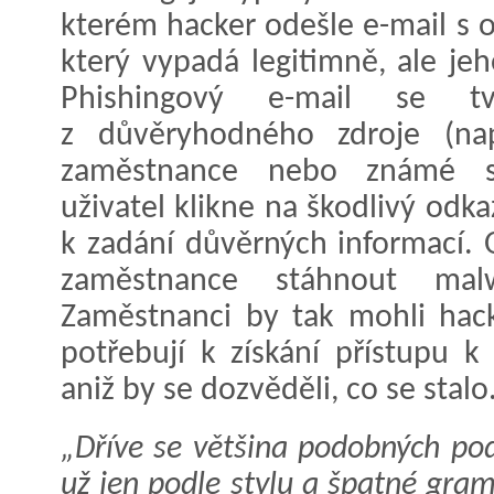
kterém hacker odešle e-mail 
který vypadá legitimně, ale jeh
Phishingový e-mail se t
z důvěryhodného zdroje (nap
zaměstnance nebo známé spo
uživatel klikne na škodlivý odk
k zadání důvěrných informací. 
zaměstnance stáhnout malw
Zaměstnanci by tak mohli hac
potřebují k získání přístupu 
aniž by se dozvěděli, co se stalo
„Dříve se většina podobných po
už jen podle stylu a špatné gram