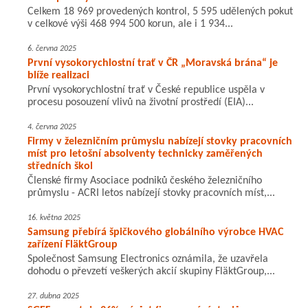
Celkem 18 969 provedených kontrol, 5 595 udělených pokut
v celkové výši 468 994 500 korun, ale i 1 934...
6. června 2025
První vysokorychlostní trať v ČR „Moravská brána“ je
blíže realizaci
První vysokorychlostní trať v České republice uspěla v
procesu posouzení vlivů na životní prostředí (EIA)...
4. června 2025
Firmy v železničním průmyslu nabízejí stovky pracovních
míst pro letošní absolventy technicky zaměřených
středních škol
Členské firmy Asociace podniků českého železničního
průmyslu - ACRI letos nabízejí stovky pracovních míst,...
16. května 2025
Samsung přebírá špičkového globálního výrobce HVAC
zařízení FläktGroup
Společnost Samsung Electronics oznámila, že uzavřela
dohodu o převzetí veškerých akcií skupiny FläktGroup,...
27. dubna 2025