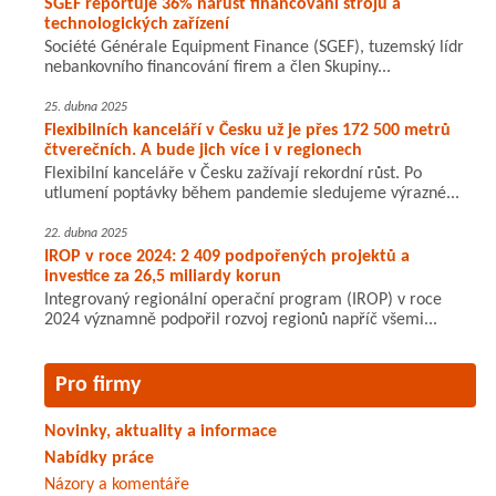
SGEF reportuje 36% nárůst financování strojů a
technologických zařízení
Société Générale Equipment Finance (SGEF), tuzemský lídr
nebankovního financování firem a člen Skupiny...
25. dubna 2025
Flexibilních kanceláří v Česku už je přes 172 500 metrů
čtverečních. A bude jich více i v regionech
Flexibilní kanceláře v Česku zažívají rekordní růst. Po
utlumení poptávky během pandemie sledujeme výrazné...
22. dubna 2025
IROP v roce 2024: 2 409 podpořených projektů a
investice za 26,5 miliardy korun
Integrovaný regionální operační program (IROP) v roce
2024 významně podpořil rozvoj regionů napříč všemi...
Pro firmy
Novinky, aktuality a informace
Nabídky práce
Názory a komentáře