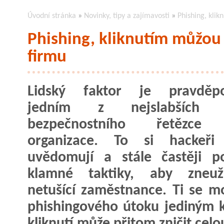
Úvodní stránka
»
Novinky, tipy a zajímavosti
»
Phishing, klik
Phishing, kliknutím můžou 
firmu
Lidský faktor je pravděp
jedním z nejslabších č
bezpečnostního řetězce
organizace. To si hackeři
uvědomují a stále častěji po
klamné taktiky, aby zneuži
netušící zaměstnance. Ti se 
phishingového útoku jediným k
kliknutí může přitom zničit celo