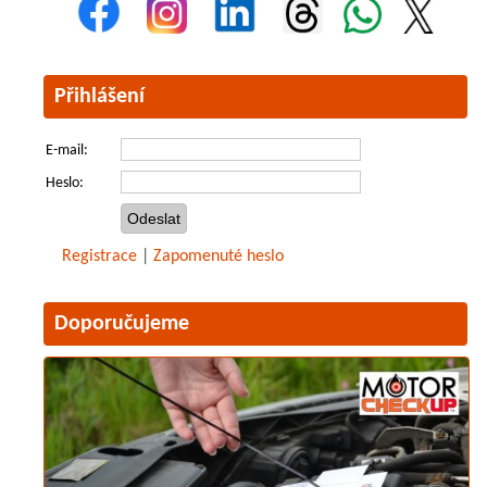
Přihlášení
E-mail:
Heslo:
Registrace
|
Zapomenuté heslo
Doporučujeme