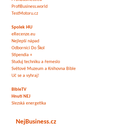
ProfiBusiness.world
TestMotoru.cz
Spolek I4U
eRecenze.eu
Nejlepší nápad
Odborníci Do Škol
Stipendia +
Studuj techniku a řemeslo
Světové Muzeum a Knihovna Bible
Uč se a vyhraj!
BibleTV
Hnutí NEJ
Slezská energetika
NejBusiness.cz