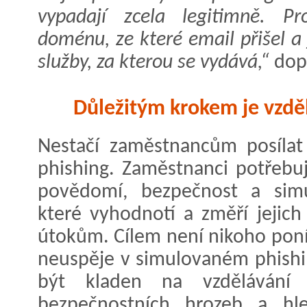
vypadají zcela legitimně. Pr
doménu, ze které email přišel a
služby, za kterou se vydává,“
dopl
Důležitým krokem je vzdě
Nestačí zaměstnancům posílat
phishing. Zaměstnanci potřebují
povědomí, bezpečnost a simu
které vyhodnotí a změří jejic
útokům. Cílem není nikoho poní
neuspěje v simulovaném phishi
být kladen na vzdělávání v
bezpečnostních hrozeb a hle