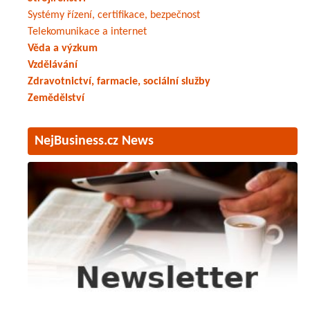
Systémy řízení, certifikace, bezpečnost
Telekomunikace a internet
Věda a výzkum
Vzdělávání
Zdravotnictví, farmacie, sociální služby
Zemědělství
NejBusiness.cz News