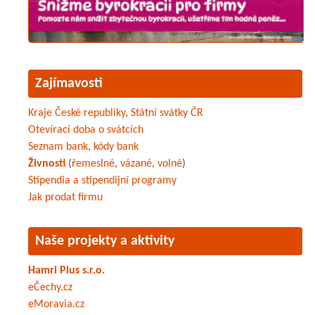
Zajímavosti
Kraje České republiky
,
Státní svátky ČR
Otevírací doba o svátcích
Seznam bank
,
kódy bank
Živnosti
(
řemeslné
,
vázané
,
volné
)
Stipendia a stipendijní programy
Jak prodat firmu
Naše projekty a aktivity
Hamri Plus s.r.o.
eČechy.cz
eMoravia.cz