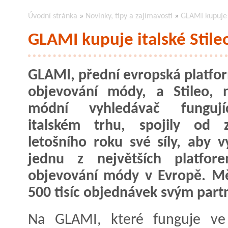
Úvodní stránka
»
Novinky, tipy a zajímavosti
»
GLAMI kupuje i
GLAMI kupuje italské Stile
GLAMI, přední evropská platfo
objevování módy, a Stileo, n
módní vyhledávač funguj
italském trhu, spojily od z
letošního roku své síly, aby vy
jednu z největších platfor
objevování módy v Evropě. Měs
500 tisíc objednávek svým par
Na GLAMI, které funguje ve