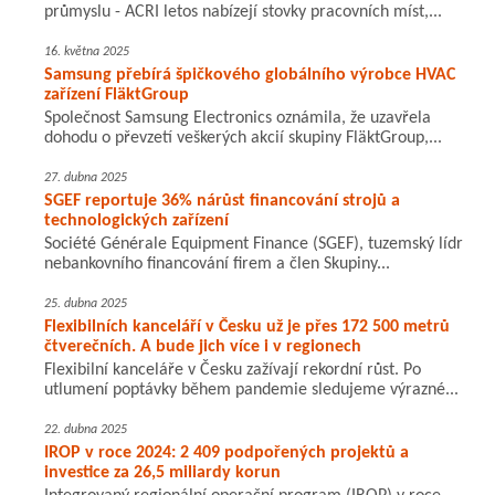
průmyslu - ACRI letos nabízejí stovky pracovních míst,...
16. května 2025
Samsung přebírá špičkového globálního výrobce HVAC
zařízení FläktGroup
Společnost Samsung Electronics oznámila, že uzavřela
dohodu o převzetí veškerých akcií skupiny FläktGroup,...
27. dubna 2025
SGEF reportuje 36% nárůst financování strojů a
technologických zařízení
Société Générale Equipment Finance (SGEF), tuzemský lídr
nebankovního financování firem a člen Skupiny...
25. dubna 2025
Flexibilních kanceláří v Česku už je přes 172 500 metrů
čtverečních. A bude jich více i v regionech
Flexibilní kanceláře v Česku zažívají rekordní růst. Po
utlumení poptávky během pandemie sledujeme výrazné...
22. dubna 2025
IROP v roce 2024: 2 409 podpořených projektů a
investice za 26,5 miliardy korun