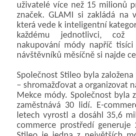
uživatelé více než 15 milionů p
značek. GLAMI si zakládá na v
která vede k inteligentní kateg
každému jednotlivci, což
nakupování módy napříč tisíci
návštěvníků měsíčně si najde c
Společnost Stileo byla založena
– shromažďovat a organizovat na
Mekce módy. Společnost byla za
zaměstnává 30 lidí. E-commerc
letech vyrostl a dosáhl 35,6 mi
commerce prostředí generuje 
Stileo je jedna z největších 