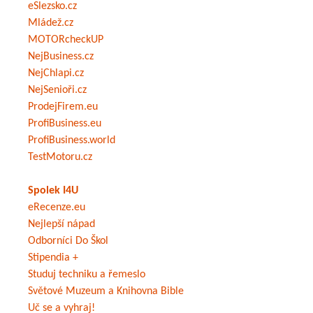
eSlezsko.cz
Mládež.cz
MOTORcheckUP
NejBusiness.cz
NejChlapi.cz
NejSenioři.cz
ProdejFirem.eu
ProfiBusiness.eu
ProfiBusiness.world
TestMotoru.cz
Spolek I4U
eRecenze.eu
Nejlepší nápad
Odborníci Do Škol
Stipendia +
Studuj techniku a řemeslo
Světové Muzeum a Knihovna Bible
Uč se a vyhraj!