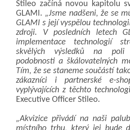
Stileo začíná novou kapitolu 
GLAMI.
„Jsme nadšeni, že se mů
GLAMI s její vyspělou technolog
zdroji. V posledních letech 
implementace technologií st
skvělých výsledků na poli 
podobnosti a škálovatelných m
Tím, že se staneme součástí takov
zákazníci i partnerské e-sh
vyplývajících z těchto technologi
Executive Officer Stileo.
„Akvizice přivádí na naši palu
místního trhu, který jej bude 