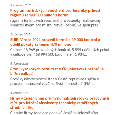
3. července 2025
Program turistických voucherů pro Jeseníky přinesl
regionu téměř 300 milionů korun
rogram turistických voucherů pro Jeseníky realizovaný
Ministerstvem pro místní rozvoj (MMR) ve spolupráci...
11. června 2025
SÚIP: V roce 2024 provedl bezmála 19 000 kontrol a
udělil pokuty za téměř 470 miliónů
Celkem 18 969 provedených kontrol, 5 595 udělených pokut
v celkové výši 468 994 500 korun, ale i 1 934...
6. června 2025
První vysokorychlostní trať v ČR „Moravská brána“ je
blíže realizaci
První vysokorychlostní trať v České republice uspěla v
procesu posouzení vlivů na životní prostředí (EIA)...
4. června 2025
Firmy v železničním průmyslu nabízejí stovky pracovních
míst pro letošní absolventy technicky zaměřených
středních škol
Členské firmy Asociace podniků českého železničního