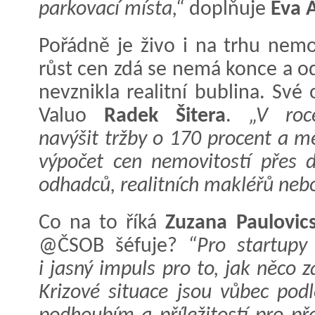
parkovací místa,“
doplňuje
Eva 
Pořádně je živo i na trhu nemo
růst cen zdá se nemá konce a od
nevznikla realitní bublina. Své
Valuo
Radek Šitera
.
„V roce
navýšit tržby o 170 procent a m
výpočet cen nemovitostí přes d
odhadců, realitních makléřů neb
Co na to říká
Zuzana Paulovic
@ČSOB šéfuje?
“Pro startupy
i jasný impuls pro to, jak něco 
Krizové situace jsou vůbec pod