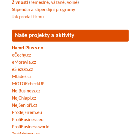
Živnosti
(
řemeslné
,
vázané
,
volné
)
Stipendia a stipendijní programy
Jak prodat firmu
Naše projekty a aktivity
Hamri Plus s.r.o.
eČechy.cz
eMoravia.cz
eSlezsko.cz
Mládež.cz
MOTORcheckUP
NejBusiness.cz
NejChlapi.cz
NejSenioři.cz
ProdejFirem.eu
ProfiBusiness.eu
ProfiBusiness.world