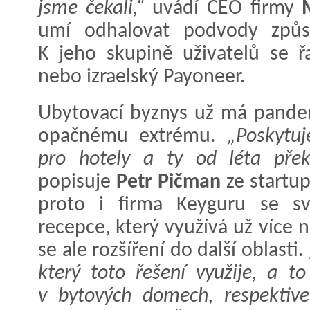
jsme čekali,“
uvádí CEO firmy
umí odhalovat podvody způso
K jeho skupině uživatelů se ř
nebo izraelský Payoneer.
Ubytovací byznys už má pandem
opačnému extrému.
„Poskytu
pro hotely a ty od léta přek
popisuje
Petr Pičman
ze startu
proto i firma Keyguru se s
recepce, který využívá už více 
se ale rozšíření do další oblasti.
který toto řešení využije, a to
v bytových domech, respektive