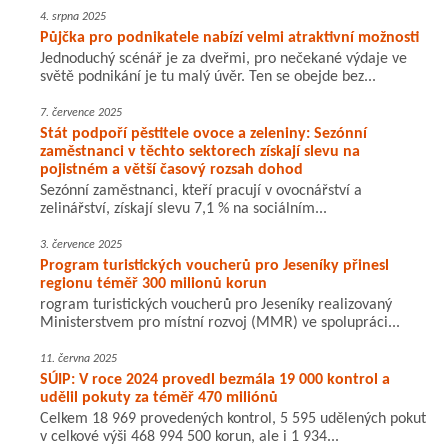
4. srpna 2025
Půjčka pro podnikatele nabízí velmi atraktivní možnosti
Jednoduchý scénář je za dveřmi, pro nečekané výdaje ve
světě podnikání je tu malý úvěr. Ten se obejde bez...
7. července 2025
Stát podpoří pěstitele ovoce a zeleniny: Sezónní
zaměstnanci v těchto sektorech získají slevu na
pojistném a větší časový rozsah dohod
Sezónní zaměstnanci, kteří pracují v ovocnářství a
zelinářství, získají slevu 7,1 % na sociálním...
3. července 2025
Program turistických voucherů pro Jeseníky přinesl
regionu téměř 300 milionů korun
rogram turistických voucherů pro Jeseníky realizovaný
Ministerstvem pro místní rozvoj (MMR) ve spolupráci...
11. června 2025
SÚIP: V roce 2024 provedl bezmála 19 000 kontrol a
udělil pokuty za téměř 470 miliónů
Celkem 18 969 provedených kontrol, 5 595 udělených pokut
v celkové výši 468 994 500 korun, ale i 1 934...