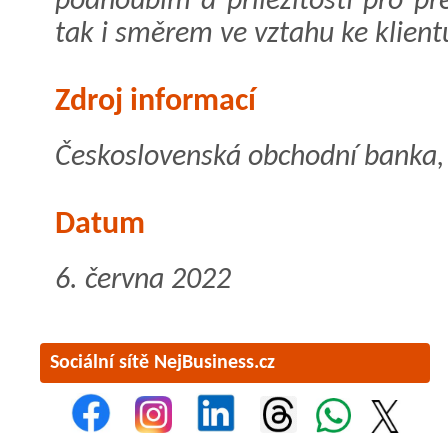
podhoubím a příležitostí pro p
tak i směrem ve vztahu ke klient
Zdroj informací
Československá obchodní banka, a
Datum
6. června 2022
Sociální sítě NejBusiness.cz