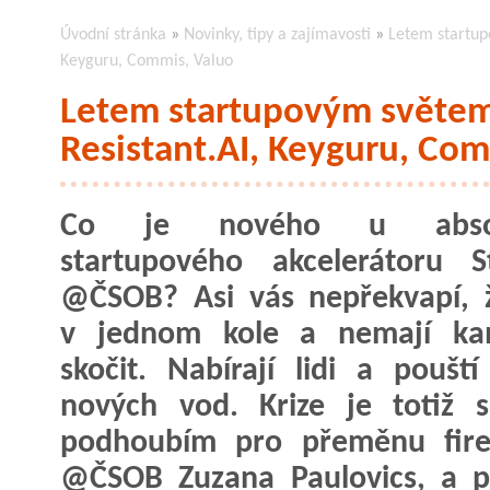
Úvodní stránka
»
Novinky, tipy a zajímavosti
»
Letem startup
Keyguru, Commis, Valuo
Letem startupovým světe
Resistant.AI, Keyguru, Com
Co je nového u absol
startupového akcelerátoru S
@ČSOB? Asi vás nepřekvapí, 
v jednom kole a nemají ka
skočit. Nabírají lidi a poušt
nových vod. Krize je totiž 
podhoubím pro přeměnu firem
@ČSOB Zuzana Paulovics, a p