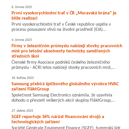
6. června 2025
První vysokorychlostní trať v ČR „Moravská brána“ je
blíže realizaci
První vysokorychlostní trať v České republice uspěla v
procesu posouzení vlivů na životní prostředí (EIA)...
4. června 2025
Firmy v železničním průmyslu nabízejí stovky pracovních
míst pro letošní absolventy technicky zaměřených
středních škol
Členské firmy Asociace podniků českého železničního
průmyslu - ACRI letos nabízejí stovky pracovních míst,...
16. května 2025
Samsung přebírá špičkového globálního výrobce HVAC
zařízení FläktGroup
Společnost Samsung Electronics oznámila, že uzavřela
dohodu o převzetí veškerých akcií skupiny FläktGroup,...
27. dubna 2025
SGEF reportuje 36% nárůst financování strojů a
technologických zařízení
Société Générale Equipment Finance (SGEF), tuzemský lídr