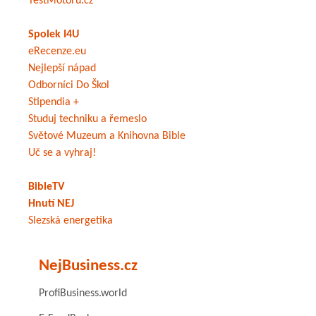
TestMotoru.cz
Spolek I4U
eRecenze.eu
Nejlepší nápad
Odborníci Do Škol
Stipendia +
Studuj techniku a řemeslo
Světové Muzeum a Knihovna Bible
Uč se a vyhraj!
BibleTV
Hnutí NEJ
Slezská energetika
NejBusiness.cz
ProfiBusiness.world