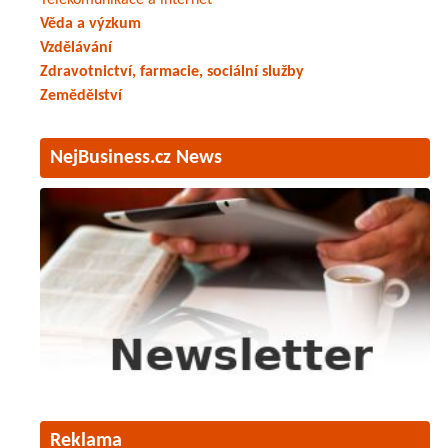
Telekomunikace a internet
Věda a výzkum
Vzdělávání
Zdravotnictví, farmacie, sociální služby
Zemědělství
NejBusiness.cz News
Reklama