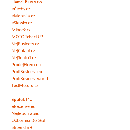
Hamri Plus s.r.o.
eČechy.cz
eMoravia.cz
eSlezsko.cz
Mládež.cz
MOTORcheckUP
NejBusiness.cz
NejChlapi.cz
NejSenioři.cz
ProdejFirem.eu
ProfiBusiness.eu
ProfiBusiness.world
TestMotoru.cz
Spolek I4U
eRecenze.eu
Nejlepší nápad
Odborníci Do Škol
Stipendia +