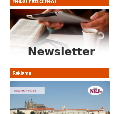
NejBusiness.cz News
Reklama