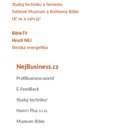
Studuj techniku a řemeslo
Světové Muzeum a Knihovna Bible
Uč se a vyhraj!
BibleTV
Hnutí NEJ
Slezská energetika
NejBusiness.cz
ProfiBusiness.world
E-FeedBack
Studuj techniku!
Hamri Plus s.r.o.
Muzeum Bible