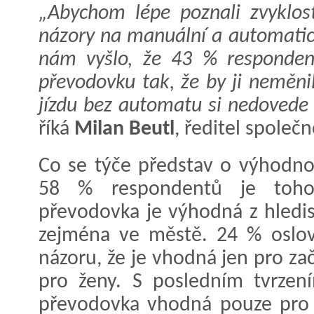
„Abychom lépe poznali zvyklosti
názory na manuální a automati
nám vyšlo, že 43 % responden
převodovku tak, že by ji neměn
jízdu bez automatu si nedovede 
říká
Milan Beutl
, ředitel společ
Co se týče představ o výhodnos
58 % respondentů je toho
převodovka je výhodná z hledi
zejména ve městě. 24 % oslo
názoru, že je vhodná jen pro za
pro ženy. S posledním tvrzen
převodovka vhodná pouze pro 