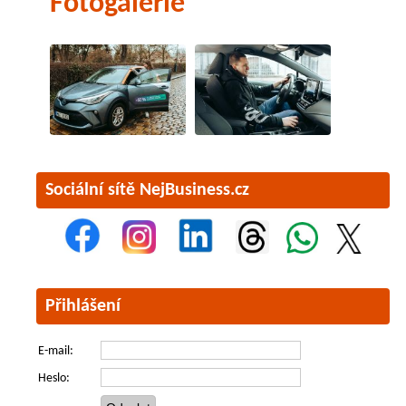
Fotogalerie
Sociální sítě NejBusiness.cz
Přihlášení
E-mail:
Heslo: