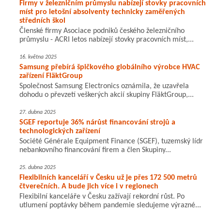
Firmy v železničním průmyslu nabízejí stovky pracovních
míst pro letošní absolventy technicky zaměřených
středních škol
Členské firmy Asociace podniků českého železničního
průmyslu - ACRI letos nabízejí stovky pracovních míst,...
16. května 2025
Samsung přebírá špičkového globálního výrobce HVAC
zařízení FläktGroup
Společnost Samsung Electronics oznámila, že uzavřela
dohodu o převzetí veškerých akcií skupiny FläktGroup,...
27. dubna 2025
SGEF reportuje 36% nárůst financování strojů a
technologických zařízení
Société Générale Equipment Finance (SGEF), tuzemský lídr
nebankovního financování firem a člen Skupiny...
25. dubna 2025
Flexibilních kanceláří v Česku už je přes 172 500 metrů
čtverečních. A bude jich více i v regionech
Flexibilní kanceláře v Česku zažívají rekordní růst. Po
utlumení poptávky během pandemie sledujeme výrazné...