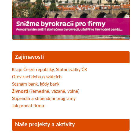
Zajímavosti
Kraje České republiky
,
Státní svátky ČR
Otevírací doba o svátcích
Seznam bank
,
kódy bank
Živnosti
(
řemeslné
,
vázané
,
volné
)
Stipendia a stipendijní programy
Jak prodat firmu
Naše projekty a aktivity