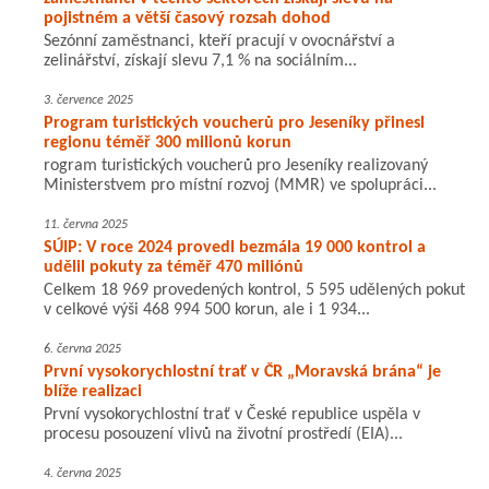
pojistném a větší časový rozsah dohod
Sezónní zaměstnanci, kteří pracují v ovocnářství a
zelinářství, získají slevu 7,1 % na sociálním...
3. července 2025
Program turistických voucherů pro Jeseníky přinesl
regionu téměř 300 milionů korun
rogram turistických voucherů pro Jeseníky realizovaný
Ministerstvem pro místní rozvoj (MMR) ve spolupráci...
11. června 2025
SÚIP: V roce 2024 provedl bezmála 19 000 kontrol a
udělil pokuty za téměř 470 miliónů
Celkem 18 969 provedených kontrol, 5 595 udělených pokut
v celkové výši 468 994 500 korun, ale i 1 934...
6. června 2025
První vysokorychlostní trať v ČR „Moravská brána“ je
blíže realizaci
První vysokorychlostní trať v České republice uspěla v
procesu posouzení vlivů na životní prostředí (EIA)...
4. června 2025