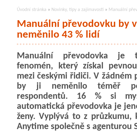
Úvodní stránka
»
Novinky, tipy a zajímavosti
»
Manuální přev
Manuální převodovku by v
neměnilo 43 % lidí
Manuální převodovka je tr
fenomén, který získal pevnou
mezi českými řidiči. V žádném 
by ji neměnilo téměř po
respondentů. 16 % si mys
automatická převodovka je je
ženy. Vyplývá to z průzkumu, k
Anytime společně s agenturo