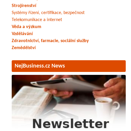
Strojírenství
Systémy řízení, certifikace, bezpečnost
Telekomunikace a internet
Věda a výzkum
Vzdělávání
Zdravotnictví, farmacie, sociální služby
Zemědělství
NejBusiness.cz News