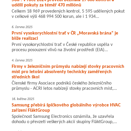
SÚIP: V roce 2024 provedl bezmála 19 000 kontrol a
udělil pokuty za téměř 470 miliónů
Celkem 18 969 provedených kontrol, 5 595 udělených pokut
v celkové výši 468 994 500 korun, ale i 1 934...
6. června 2025
První vysokorychlostní trať v ČR „Moravská brána“ je
blíže realizaci
První vysokorychlostní trať v České republice uspěla v
procesu posouzení vlivů na životní prostředí (EIA)...
4. června 2025
Firmy v železničním průmyslu nabízejí stovky pracovních
míst pro letošní absolventy technicky zaměřených
středních škol
Členské firmy Asociace podniků českého železničního
průmyslu - ACRI letos nabízejí stovky pracovních míst,...
16. května 2025
Samsung přebírá špičkového globálního výrobce HVAC
zařízení FläktGroup
Společnost Samsung Electronics oznámila, že uzavřela
dohodu o převzetí veškerých akcií skupiny FläktGroup,...