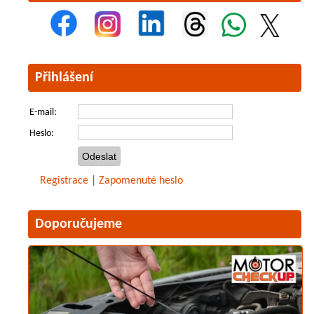
Přihlášení
E-mail:
Heslo:
Registrace
|
Zapomenuté heslo
Doporučujeme