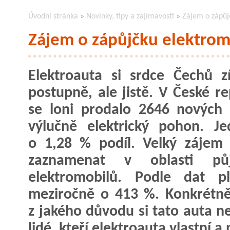
Úvodní stránka
»
Novinky, tipy a zajímavosti
»
Zájem o zápůj
Zájem o zápůjčku elektrom
Elektroauta si srdce Čechů zí
postupně, ale jistě. V České re
se loni prodalo 2646 nových
výlučně elektrický pohon. J
o 1,28 % podíl. Velký zájem 
zaznamenat v oblasti půj
elektromobilů. Podle dat p
meziročně o 413 %. Konkrétně
z jakého důvodu si tato auta ne
lidé, kteří elektroauta vlastní a 