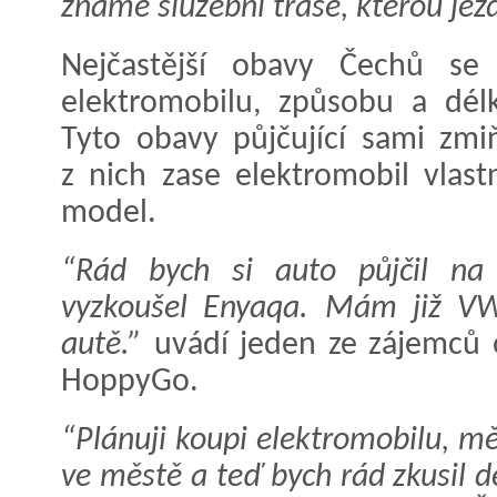
známé služební trase, kterou jez
Nejčastější obavy Čechů se 
elektromobilu, způsobu a délk
Tyto obavy půjčující sami zmiň
z nich zase elektromobil vlastn
model.
“Rád bych si auto půjčil na 
vyzkoušel Enyaqa. Mám již VW
autě.”
uvádí jeden ze zájemců 
HoppyGo.
“Plánuji koupi elektromobilu, m
ve městě a teď bych rád zkusil d