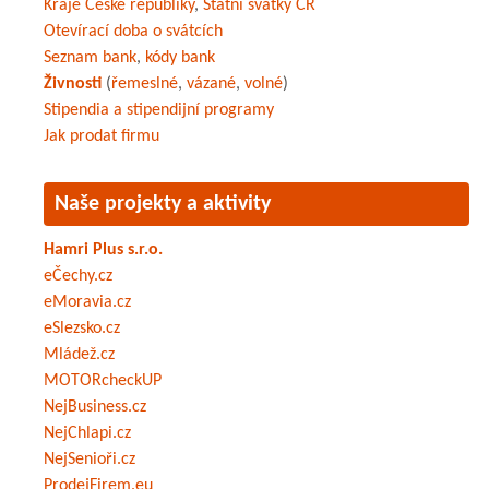
Kraje České republiky
,
Státní svátky ČR
Otevírací doba o svátcích
Seznam bank
,
kódy bank
Živnosti
(
řemeslné
,
vázané
,
volné
)
Stipendia a stipendijní programy
Jak prodat firmu
Naše projekty a aktivity
Hamri Plus s.r.o.
eČechy.cz
eMoravia.cz
eSlezsko.cz
Mládež.cz
MOTORcheckUP
NejBusiness.cz
NejChlapi.cz
NejSenioři.cz
ProdejFirem.eu