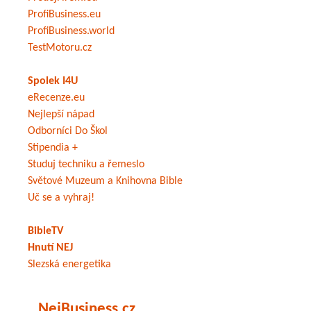
ProfiBusiness.eu
ProfiBusiness.world
TestMotoru.cz
Spolek I4U
eRecenze.eu
Nejlepší nápad
Odborníci Do Škol
Stipendia +
Studuj techniku a řemeslo
Světové Muzeum a Knihovna Bible
Uč se a vyhraj!
BibleTV
Hnutí NEJ
Slezská energetika
NejBusiness.cz