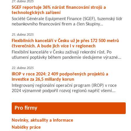
27. dubna 2025
SGEF reportuje 36% nárůst financování strojů a
technologických zařízení
Société Générale Equipment Finance (SGEF), tuzemský lídr
nebankovního financování firem a člen Skupiny...
25. dubna 2025
Flexibilních kanceláří v Česku už je přes 172 500 metrů
čtverečních. A bude jich více i v regionech
Flexibilní kanceláře v Česku zažívají rekordní růst. Po
utlumení poptávky během pandemie sledujeme výrazné...
22. dubna 2025
IROP v roce 2024: 2 409 podpořených projektů a
investice za 26,5 miliardy korun
Integrovaný regionální operační program (IROP) v roce
2024 významně podpořil rozvoj regionů napříč všemi...
Pro firmy
Novinky, aktuality a informace
Nabídky práce