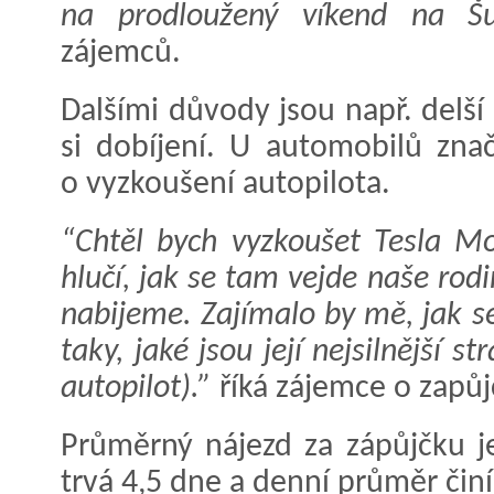
na prodloužený víkend na Š
zájemců.
Dalšími důvody jsou např. delší
si dobíjení. U automobilů zna
o vyzkoušení autopilota.
“Chtěl bych vyzkoušet Tesla Mod
hlučí, jak se tam vejde naše ro
nabijeme. Zajímalo by mě, jak s
taky, jaké jsou její nejsilnější st
autopilot).”
říká zájemce o zapůjč
Průměrný nájezd za zápůjčku 
trvá 4,5 dne a denní průměr čin