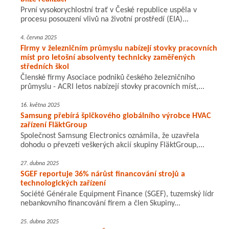
První vysokorychlostní trať v České republice uspěla v
procesu posouzení vlivů na životní prostředí (EIA)...
4. června 2025
Firmy v železničním průmyslu nabízejí stovky pracovních
míst pro letošní absolventy technicky zaměřených
středních škol
Členské firmy Asociace podniků českého železničního
průmyslu - ACRI letos nabízejí stovky pracovních míst,...
16. května 2025
Samsung přebírá špičkového globálního výrobce HVAC
zařízení FläktGroup
Společnost Samsung Electronics oznámila, že uzavřela
dohodu o převzetí veškerých akcií skupiny FläktGroup,...
27. dubna 2025
SGEF reportuje 36% nárůst financování strojů a
technologických zařízení
Société Générale Equipment Finance (SGEF), tuzemský lídr
nebankovního financování firem a člen Skupiny...
25. dubna 2025