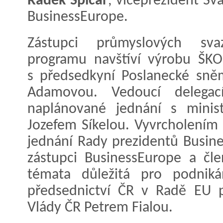
Radek Špicar
, viceprezident S
BusinessEurope.
Zástupci průmyslových s
programu navštíví výrobu ŠKO
s předsedkyní Poslanecké sn
Adamovou. Vedoucí delegac
naplánované jednání s mini
Jozefem Síkelou. Vyvrcholením
jednání Rady prezidentů Busin
zástupci BusinessEurope a čle
témata důležitá pro podniká
předsednictví ČR v Radě EU 
Vlády ČR Petrem Fialou.