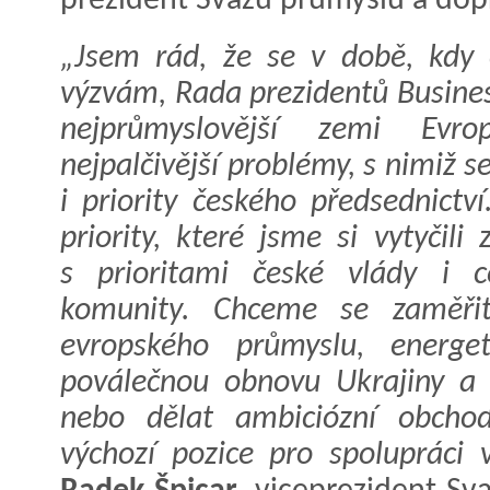
prezident Svazu průmyslu a dop
„Jsem rád, že se v době, kdy 
výzvám, Rada prezidentů Busine
nejprůmyslovější zemi Evro
nejpalčivější problémy, s nimiž 
i priority českého předsednictv
priority, které jsme si vytyčili
s prioritami české vlády i c
komunity. Chceme se zaměřit
evropského průmyslu, energet
poválečnou obnovu Ukrajiny a t
nebo dělat ambiciózní obchod
výchozí pozice pro spolupráci v