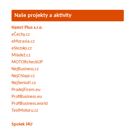
Naše projekty a aktivity
Hamri Plus s.r.o.
eČechy.cz
eMoravia.cz
eSlezsko.cz
Mládež.cz
MOTORcheckUP
NejBusiness.cz
NejChlapi.cz
NejSenioři.cz
ProdejFirem.eu
ProfiBusiness.eu
ProfiBusiness.world
TestMotoru.cz
Spolek I4U