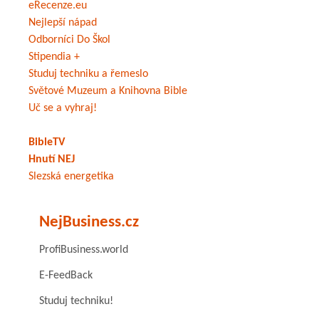
eRecenze.eu
Nejlepší nápad
Odborníci Do Škol
Stipendia +
Studuj techniku a řemeslo
Světové Muzeum a Knihovna Bible
Uč se a vyhraj!
BibleTV
Hnutí NEJ
Slezská energetika
NejBusiness.cz
ProfiBusiness.world
E-FeedBack
Studuj techniku!