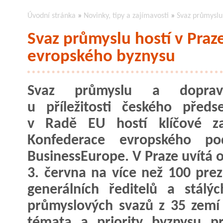
Úvodní stránka
»
Novinky, tipy a zajímavosti
»
Svaz průmyslu 
Svaz průmyslu hostí v Praze
evropského byznysu
Svaz průmyslu a dopra
u příležitosti českého předse
v Radě EU hostí klíčové za
Konfederace evropského pod
BusinessEurope. V Praze uvítá o
3. června na více než 100 prez
generálních ředitelů a stálý
průmyslových svazů z 35 zemí 
témata a priority byznysu pr