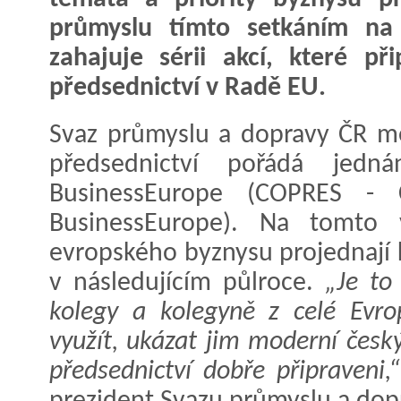
průmyslu tímto setkáním na 
zahajuje sérii akcí, které př
předsednictví v Radě EU.
Svaz průmyslu a dopravy ČR m
předsednictví pořádá jedná
BusinessEurope (COPRES - C
BusinessEurope). Na tomto 
evropského byznysu projednají 
v následujícím půlroce.
„Je to 
kolegy a kolegyně z celé Evrop
využít, ukázat jim moderní česk
předsednictví dobře připraveni,“