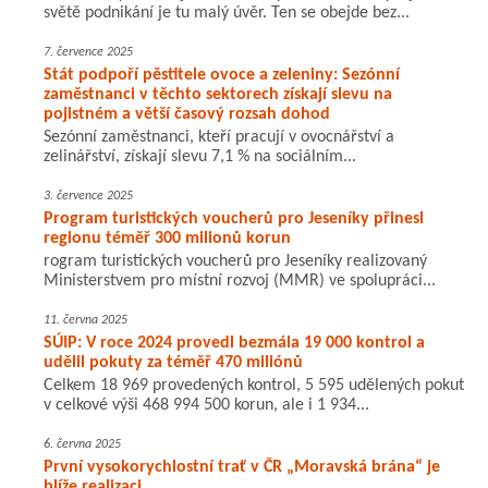
světě podnikání je tu malý úvěr. Ten se obejde bez...
7. července 2025
Stát podpoří pěstitele ovoce a zeleniny: Sezónní
zaměstnanci v těchto sektorech získají slevu na
pojistném a větší časový rozsah dohod
Sezónní zaměstnanci, kteří pracují v ovocnářství a
zelinářství, získají slevu 7,1 % na sociálním...
3. července 2025
Program turistických voucherů pro Jeseníky přinesl
regionu téměř 300 milionů korun
rogram turistických voucherů pro Jeseníky realizovaný
Ministerstvem pro místní rozvoj (MMR) ve spolupráci...
11. června 2025
SÚIP: V roce 2024 provedl bezmála 19 000 kontrol a
udělil pokuty za téměř 470 miliónů
Celkem 18 969 provedených kontrol, 5 595 udělených pokut
v celkové výši 468 994 500 korun, ale i 1 934...
6. června 2025
První vysokorychlostní trať v ČR „Moravská brána“ je
blíže realizaci