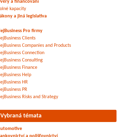
věry a financování
olné kapacity
ákony a jiná legislativa
ejBusiness Pro firmy
ejBusiness Clients
ejBusiness Companies and Products
ejBusiness Connection
ejBusiness Consulting
ejBusiness Finance
ejBusiness Help
ejBusiness HR
ejBusiness PR
ejBusiness Risks and Strategy
Vybraná témata
utomotive
ankovnictví a pojišťovnictví