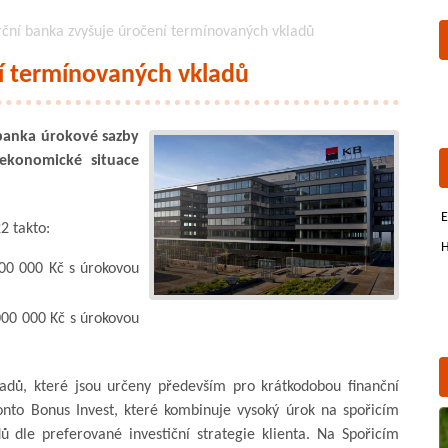
ční banka zvyšuje úročení termínovaných vkladů
í termínovaných vkladů
banka úrokové sazby
ekonomické situace
E
2 takto:
H
00 000 Kč s úrokovou
000 000 Kč s úrokovou
adů, které jsou určeny především pro krátkodobou finanční
onto Bonus Invest, které kombinuje vysoký úrok na spořicím
 dle preferované investiční strategie klienta. Na Spořicím