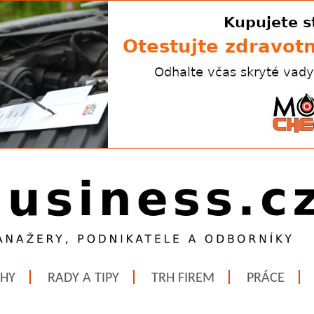
ĚHY
RADY A TIPY
TRH FIREM
PRÁCE