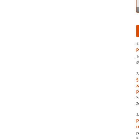
4
P
J
s
7
S
z
p
S
z
3
P
r
r