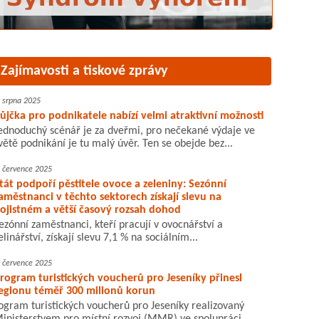
Zajímavosti a tiskové zprávy
. srpna 2025
ůjčka pro podnikatele nabízí velmi atraktivní možnosti
ednoduchý scénář je za dveřmi, pro nečekané výdaje ve
větě podnikání je tu malý úvěr. Ten se obejde bez...
. července 2025
tát podpoří pěstitele ovoce a zeleniny: Sezónní
aměstnanci v těchto sektorech získají slevu na
ojistném a větší časový rozsah dohod
ezónní zaměstnanci, kteří pracují v ovocnářství a
elinářství, získají slevu 7,1 % na sociálním...
. července 2025
rogram turistických voucherů pro Jeseníky přinesl
egionu téměř 300 milionů korun
ogram turistických voucherů pro Jeseníky realizovaný