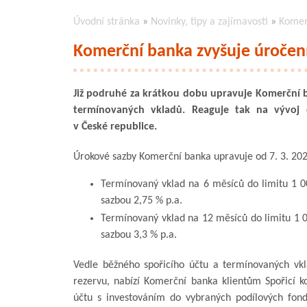
Úvodní stránka
»
Novinky, tipy a zajímavosti
»
Komer
Komerční banka zvyšuje úročen
Již podruhé za krátkou dobu upravuje Komerční 
termínovaných vkladů. Reaguje tak na vývoj 
v České republice.
Úrokové sazby Komerční banka upravuje od 7. 3. 202
Termínovaný vklad na 6 měsíců do limitu 1 0
sazbou 2,75 % p.a.
Termínovaný vklad na 12 měsíců do limitu 1 
sazbou 3,3 % p.a.
Vedle běžného spořicího účtu a termínovaných vkl
rezervu, nabízí Komerční banka klientům Spořicí k
účtu s investováním do vybraných podílových fondů