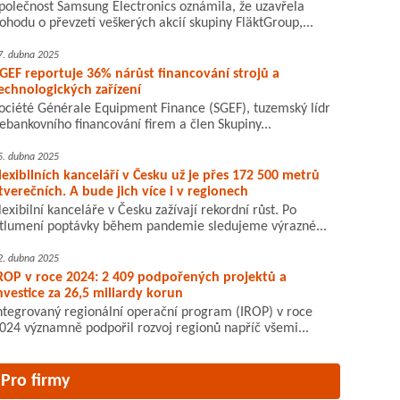
polečnost Samsung Electronics oznámila, že uzavřela
ohodu o převzetí veškerých akcií skupiny FläktGroup,...
7. dubna 2025
GEF reportuje 36% nárůst financování strojů a
echnologických zařízení
ociété Générale Equipment Finance (SGEF), tuzemský lídr
ebankovního financování firem a člen Skupiny...
5. dubna 2025
lexibilních kanceláří v Česku už je přes 172 500 metrů
tverečních. A bude jich více i v regionech
lexibilní kanceláře v Česku zažívají rekordní růst. Po
tlumení poptávky během pandemie sledujeme výrazné...
2. dubna 2025
ROP v roce 2024: 2 409 podpořených projektů a
nvestice za 26,5 miliardy korun
ntegrovaný regionální operační program (IROP) v roce
024 významně podpořil rozvoj regionů napříč všemi...
Pro firmy