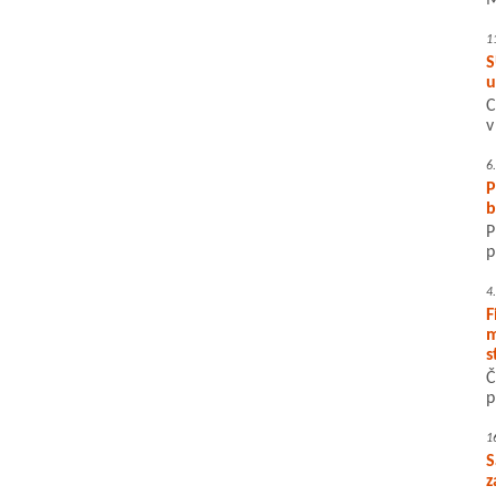
M
1
S
u
C
v
6
P
b
P
p
4
F
m
s
Č
p
1
S
z