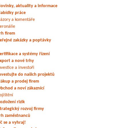
ovinky, aktuality a informace
abídky práce
ázory a komentáře
eronálie
rh firem
eřejné zakázky a poptávky
ertifikace a systémy řízení
xport a nové trhy
nvestice a investoři
nvestujte do našich projektů
ákup a prodej firem
bchod a noví zákaznící
ojištění
ozložení rizik
trategický rozvoj firmy
rh zaměstnanců
č se a vyhraj!