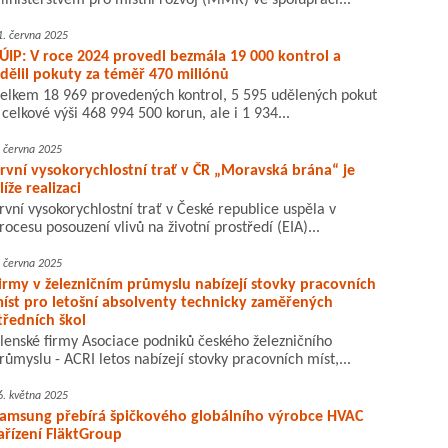
inisterstvem pro místní rozvoj (MMR) ve spolupráci...
1. června 2025
ÚIP: V roce 2024 provedl bezmála 19 000 kontrol a
dělil pokuty za téměř 470 miliónů
elkem 18 969 provedených kontrol, 5 595 udělených pokut
 celkové výši 468 994 500 korun, ale i 1 934...
. června 2025
rvní vysokorychlostní trať v ČR „Moravská brána“ je
líže realizaci
rvní vysokorychlostní trať v České republice uspěla v
rocesu posouzení vlivů na životní prostředí (EIA)...
. června 2025
irmy v železničním průmyslu nabízejí stovky pracovních
íst pro letošní absolventy technicky zaměřených
tředních škol
lenské firmy Asociace podniků českého železničního
růmyslu - ACRI letos nabízejí stovky pracovních míst,...
6. května 2025
amsung přebírá špičkového globálního výrobce HVAC
ařízení FläktGroup