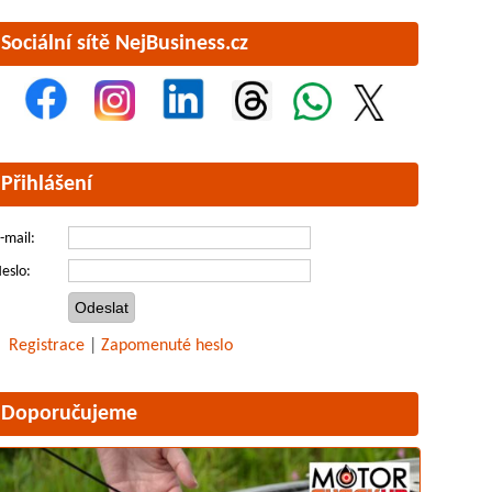
Sociální sítě NejBusiness.cz
Přihlášení
-mail:
eslo:
Registrace
|
Zapomenuté heslo
Doporučujeme