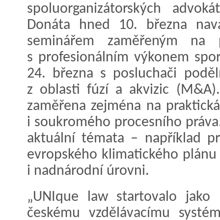
spoluorganizátorských advoká
Donáta hned 10. března nav
seminářem zaměřeným na prá
s profesionálním výkonem spo
24. března s posluchači poděl
z oblasti fúzí a akvizic (M&A
zaměřena zejména na praktická
i soukromého procesního práva.
aktuální témata – například p
evropského klimatického plánu
i nadnárodní úrovni.
„UNIque law startovalo jako 
českému vzdělávacímu systé