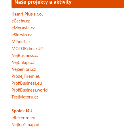
Naše projekty a aktivity
Hamri Plus s.r.o.
eČechy.cz
eMoravia.cz
eSlezsko.cz
Mládež.cz
MOTORcheckUP
NejBusiness.cz
NejChlapi.cz
NejSenioři.cz
ProdejFirem.eu
ProfiBusiness.eu
ProfiBusiness.world
TestMotoru.cz
Spolek I4U
eRecenze.eu
Nejlepší nápad