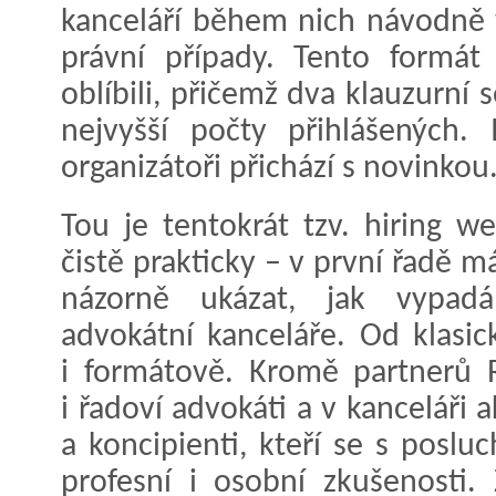
kanceláří během nich návodně vy
právní případy. Tento formát 
oblíbili, přičemž dva klauzurn
nejvyšší počty přihlášených.
organizátoři přichází s novinkou
Tou je tentokrát tzv. hiring 
čistě prakticky – v první řadě
názorně ukázat, jak vypad
advokátní kanceláře. Od klasic
i formátově. Kromě partnerů R
i řadoví advokáti a v kanceláři
a koncipienti, kteří se s poslu
profesní i osobní zkušenosti