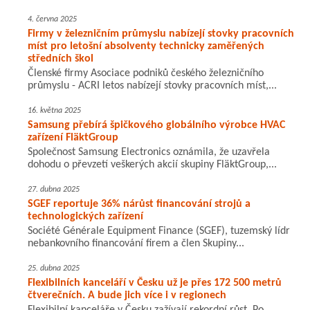
4. června 2025
Firmy v železničním průmyslu nabízejí stovky pracovních
míst pro letošní absolventy technicky zaměřených
středních škol
Členské firmy Asociace podniků českého železničního
průmyslu - ACRI letos nabízejí stovky pracovních míst,...
16. května 2025
Samsung přebírá špičkového globálního výrobce HVAC
zařízení FläktGroup
Společnost Samsung Electronics oznámila, že uzavřela
dohodu o převzetí veškerých akcií skupiny FläktGroup,...
27. dubna 2025
SGEF reportuje 36% nárůst financování strojů a
technologických zařízení
Société Générale Equipment Finance (SGEF), tuzemský lídr
nebankovního financování firem a člen Skupiny...
25. dubna 2025
Flexibilních kanceláří v Česku už je přes 172 500 metrů
čtverečních. A bude jich více i v regionech