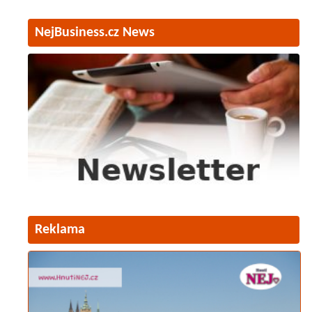
NejBusiness.cz News
Reklama