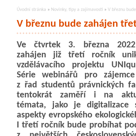
Úvodní stránka
»
Novinky, tipy a zajímavosti
»
V březnu bude
V březnu bude zahájen tře
Ve čtvrtek 3. března 202
zahájen již třetí ročník uni
vzdělávacího projektu UNIqu
Série webinářů pro zájemce
z řad studentů právnických fa
tentokrát zaměří i na aktuá
témata, jako je digitalizace
aspekty evropského ekologické
I třetí ročník bude probíhat po
z největších československý