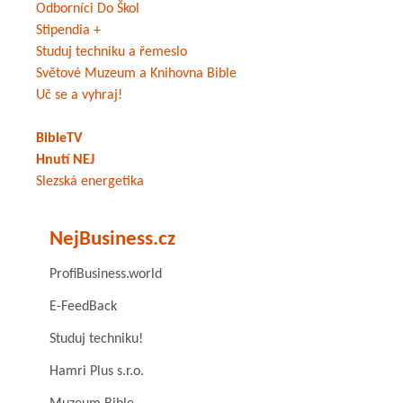
Odborníci Do Škol
Stipendia +
Studuj techniku a řemeslo
Světové Muzeum a Knihovna Bible
Uč se a vyhraj!
BibleTV
Hnutí NEJ
Slezská energetika
NejBusiness.cz
ProfiBusiness.world
E-FeedBack
Studuj techniku!
Hamri Plus s.r.o.