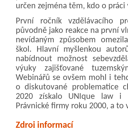
určen zejména těm, kdo o práci 
První ročník vzdělávacího p
původně jako reakce na první v
nevídaným způsobem omezila
škol. Hlavní myšlenkou autor
nabídnout možnost sebevzděl
výuky zajišťované tuzemským
Webinářů se ovšem mohl i tehdy
o diskutované problematice c
2020 získalo UNIque law i p
Právnické firmy roku 2000, a to 
Zdroj informací