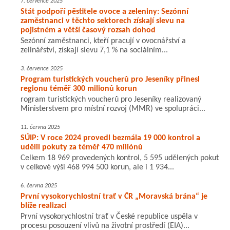
7. července 2025
Stát podpoří pěstitele ovoce a zeleniny: Sezónní
zaměstnanci v těchto sektorech získají slevu na
pojistném a větší časový rozsah dohod
Sezónní zaměstnanci, kteří pracují v ovocnářství a
zelinářství, získají slevu 7,1 % na sociálním...
3. července 2025
Program turistických voucherů pro Jeseníky přinesl
regionu téměř 300 milionů korun
rogram turistických voucherů pro Jeseníky realizovaný
Ministerstvem pro místní rozvoj (MMR) ve spolupráci...
11. června 2025
SÚIP: V roce 2024 provedl bezmála 19 000 kontrol a
udělil pokuty za téměř 470 miliónů
Celkem 18 969 provedených kontrol, 5 595 udělených pokut
v celkové výši 468 994 500 korun, ale i 1 934...
6. června 2025
První vysokorychlostní trať v ČR „Moravská brána“ je
blíže realizaci
První vysokorychlostní trať v České republice uspěla v
procesu posouzení vlivů na životní prostředí (EIA)...