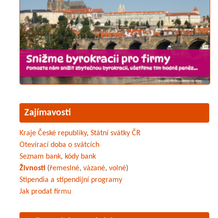
Zajímavosti
Kraje České republiky
,
Státní svátky ČR
Otevírací doba o svátcích
Seznam bank
,
kódy bank
Živnosti
(
řemeslné
,
vázané
,
volné
)
Stipendia a stipendijní programy
Jak prodat firmu