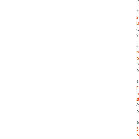
M
1
S
u
C
v
6
P
b
P
p
4
F
m
s
Č
p
1
S
z