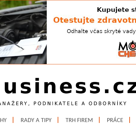
ĚHY
RADY A TIPY
TRH FIREM
PRÁCE