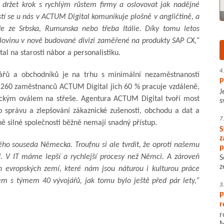
 držet krok s rychlým růstem firmy a oslovovat jak nadějné
ěstí se u nás v ACTUM Digital komunikuje plošně v angličtině, a
e ze Srbska, Rumunska nebo třeba Itálie. Díky tomu letos
olovinu v nově budované divizi zaměřené na produkty SAP CX,“
al na starosti nábor a personalistiku.
4
ojářů a obchodníků je na trhu s minimální nezaměstnaností
P
u 260 zaměstnanců ACTUM Digital jich 60 % pracuje vzdáleně,
J
eckým oválem na střeše. Agentura ACTUM Digital tvoří most
s
 správu a zlepšování zákaznické zušenosti, obchodu a dat a
7
ě silné společnosti běžně nemají snadný přístup.
S
z
ého souseda Německa. Troufnu si ale tvrdit, že oproti našemu
p
. V IT máme lepší a rychlejší procesy než Němci. A zároveň
S
z
h evropských zemí, které nám jsou náturou i kulturou práce
em s týmem 40 vývojářů, jak tomu bylo ještě před pár lety,“
3
P
r
r