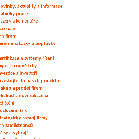
ovinky, aktuality a informace
abídky práce
ázory a komentáře
eronálie
rh firem
eřejné zakázky a poptávky
ertifikace a systémy řízení
xport a nové trhy
nvestice a investoři
nvestujte do našich projektů
ákup a prodej firem
bchod a noví zákaznící
ojištění
ozložení rizik
trategický rozvoj firmy
rh zaměstnanců
č se a vyhraj!