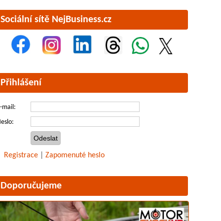
Sociální sítě NejBusiness.cz
Přihlášení
-mail:
eslo:
Registrace
|
Zapomenuté heslo
Doporučujeme