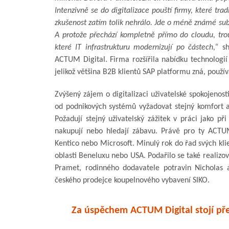
Intenzivně se do digitalizace pouští firmy, které tra
zkušenost zatím tolik nehrálo. Jde o méně známé subd
A protože přechází kompletně přímo do cloudu, trouf
které IT infrastrukturu modernizují po částech,“
sh
ACTUM Digital. Firma rozšířila nabídku technologi
jelikož většina B2B klientů SAP platformu zná, použív
Zvýšený zájem o digitalizaci uživatelské spokojenost
od podnikových systémů vyžadovat stejný komfort a 
Požadují stejný uživatelský zážitek v práci jako p
nakupují nebo hledají zábavu. Právě pro ty ACTUM 
Kentico nebo Microsoft. Minulý rok do řad svých klie
oblasti Beneluxu nebo USA. Podařilo se také realizov
Pramet, rodinného dodavatele potravin Nicholas 
českého prodejce koupelnového vybavení SIKO.
Za úspěchem ACTUM Digital stojí př