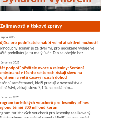
Zajímavosti a tiskové zprávy
. srpna 2025
ůjčka pro podnikatele nabízí velmi atraktivní možnosti
ednoduchý scénář je za dveřmi, pro nečekané výdaje ve
větě podnikání je tu malý úvěr. Ten se obejde bez...
. července 2025
tát podpoří pěstitele ovoce a zeleniny: Sezónní
aměstnanci v těchto sektorech získají slevu na
ojistném a větší časový rozsah dohod
ezónní zaměstnanci, kteří pracují v ovocnářství a
elinářství, získají slevu 7,1 % na sociálním...
. července 2025
rogram turistických voucherů pro Jeseníky přinesl
egionu téměř 300 milionů korun
ogram turistických voucherů pro Jeseníky realizovaný