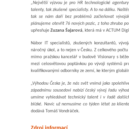
„Největší výzvou je pro HR technologické agentury
talenty, tak zkušené specialisty. A to na dálku. Našt
tak se nám daří bez problémů začleňovat vývojář
plánujeme otevřít 76 nových pozic, z toho zhruba p
upřesňuje
Zuzana Šajarová
, která má v ACTUM Digit
Nábor IT specialistů, zkušených konzultantů, výv
náročný úkol, a to nejen v Česku. Z celkového počt
mimo pražskou kancelář v budově Visionary s běž
mezi celosvětovou poptávkou po vývoji systémů pro
kvalifikovanými odborníky ze zemí, ke kterým globáln
„Výhodou Česka je, že nás svět vnímá jako spolehliv
západnímu sousedovi nabízí český vývoj řadu výhod
umíme vyhledávat technický talent i v řadě dalšíc
blízké. Navíc už nemusíme co týden létat za klient
dodává Tomáš Vondráček.
Zdroj informací