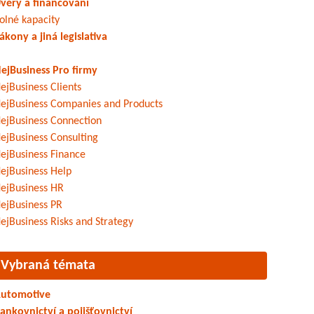
věry a financování
olné kapacity
ákony a jiná legislativa
ejBusiness Pro firmy
ejBusiness Clients
ejBusiness Companies and Products
ejBusiness Connection
ejBusiness Consulting
ejBusiness Finance
ejBusiness Help
ejBusiness HR
ejBusiness PR
ejBusiness Risks and Strategy
Vybraná témata
utomotive
ankovnictví a pojišťovnictví