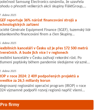
polečnost Samsung Electronics oznámila, že uzavřela
ohodu o převzetí veškerých akcií skupiny FläktGroup,...
7. dubna 2025
GEF reportuje 36% nárůst financování strojů a
echnologických zařízení
ociété Générale Equipment Finance (SGEF), tuzemský lídr
ebankovního financování firem a člen Skupiny...
5. dubna 2025
lexibilních kanceláří v Česku už je přes 172 500 metrů
tverečních. A bude jich více i v regionech
lexibilní kanceláře v Česku zažívají rekordní růst. Po
tlumení poptávky během pandemie sledujeme výrazné...
2. dubna 2025
ROP v roce 2024: 2 409 podpořených projektů a
nvestice za 26,5 miliardy korun
ntegrovaný regionální operační program (IROP) v roce
024 významně podpořil rozvoj regionů napříč všemi...
Pro firmy