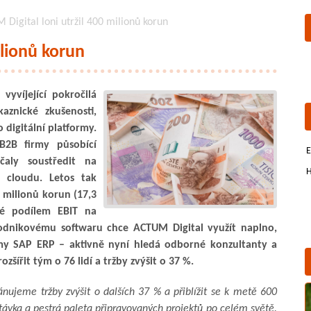
Digital loni utržil 400 milionů korun
ilionů korun
vyvíjející pokročilá
aznické zkušenosti,
 digitální platformy.
 B2B firmy působící
E
čaly soustředit na
H
o cloudu. Letos tak
 milionů korun (17,3
né podílem EBIT na
podnikovému softwaru chce ACTUM Digital využít naplno,
my SAP ERP – aktivně nyní hledá odborné konzultanty a
zšířit tým o 76 lidí a tržby zvýšit o 37 %.
nujeme tržby zvýšit o dalších 37 % a přiblížit se k metě 600
távka a pestrá paleta připravovaných projektů po celém světě.