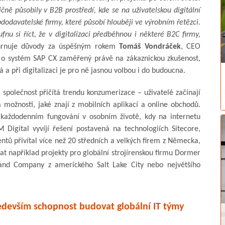
dičně působily v B2B prostředí, kde se na uživatelskou digitální
odavatelské firmy, které působí hlouběji ve výrobním řetězci.
nu si říct, že v digitalizaci předběhnou i některé B2C firmy,
rnuje důvody za úspěšným rokem
Tomáš Vondráček
, CEO
í o systém SAP CX zaměřený právě na zákaznickou zkušenost,
á a při digitalizaci je pro ně jasnou volbou i do budoucna.
i společnost přičítá trendu konzumerizace – uživatelé začínají
možnosti, jaké znají z mobilních aplikací a online obchodů.
ři každodenním fungování v osobním životě, kdy na internetu
Digital vyvíjí řešení postavená na technologiích Sitecore,
ntů přivítal více než 20 středních a velkých firem z Německa,
at například projekty pro globální strojírenskou firmu Dormer
and Company z amerického Salt Lake City nebo největšího
edevším schopnost budovat globální IT týmy