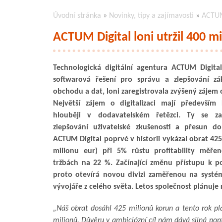
Úvodní stránka
»
Novinky, tipy a zajímavosti
»
ACTUM 
ACTUM Digital loni utržil 400 m
Technologická digitální agentura ACTUM Digital 
softwarová řešení pro správu a zlepšování zák
obchodu a dat, loni zaregistrovala zvýšený zájem o
Největší zájem o digitalizaci mají především
hlouběji v dodavatelském řetězci. Ty se za
zlepšování uživatelské zkušenosti a přesun d
ACTUM Digital poprvé v historii vykázal obrat 425
milionu eur) při 5% růstu profitability měře
tržbách na 22 %. Začínající změnu přístupu k 
proto otevírá novou divizi zaměřenou na systé
vývojáře z celého světa. Letos společnost plánuje ro
„Náš obrat dosáhl 425 milionů korun a tento rok plá
milionů. Důvěru v ambiciózní cíl nám dává silná pop