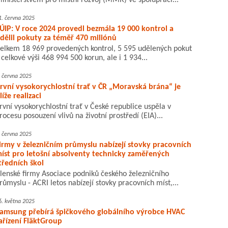
inisterstvem pro místní rozvoj (MMR) ve spolupráci...
1. června 2025
ÚIP: V roce 2024 provedl bezmála 19 000 kontrol a
dělil pokuty za téměř 470 miliónů
elkem 18 969 provedených kontrol, 5 595 udělených pokut
 celkové výši 468 994 500 korun, ale i 1 934...
. června 2025
rvní vysokorychlostní trať v ČR „Moravská brána“ je
líže realizaci
rvní vysokorychlostní trať v České republice uspěla v
rocesu posouzení vlivů na životní prostředí (EIA)...
. června 2025
irmy v železničním průmyslu nabízejí stovky pracovních
íst pro letošní absolventy technicky zaměřených
tředních škol
lenské firmy Asociace podniků českého železničního
růmyslu - ACRI letos nabízejí stovky pracovních míst,...
6. května 2025
amsung přebírá špičkového globálního výrobce HVAC
ařízení FläktGroup