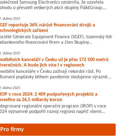
polečnost Samsung Electronics oznámila, že uzavřela
ohodu o převzetí veškerých akcií skupiny FläktGroup,...
7. dubna 2025
GEF reportuje 36% nárůst financování strojů a
echnologických zařízení
ociété Générale Equipment Finance (SGEF), tuzemský lídr
ebankovního financování firem a člen Skupiny...
5. dubna 2025
lexibilních kanceláří v Česku už je přes 172 500 metrů
tverečních. A bude jich více i v regionech
lexibilní kanceláře v Česku zažívají rekordní růst. Po
tlumení poptávky během pandemie sledujeme výrazné...
2. dubna 2025
ROP v roce 2024: 2 409 podpořených projektů a
nvestice za 26,5 miliardy korun
ntegrovaný regionální operační program (IROP) v roce
024 významně podpořil rozvoj regionů napříč všemi...
Pro firmy