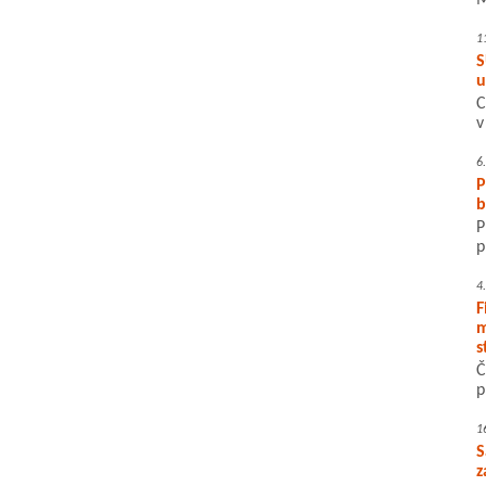
M
1
S
u
C
v
6
P
b
P
p
4
F
m
s
Č
p
1
S
z