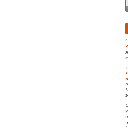
4
P
J
s
7
S
z
p
S
z
3
P
r
r