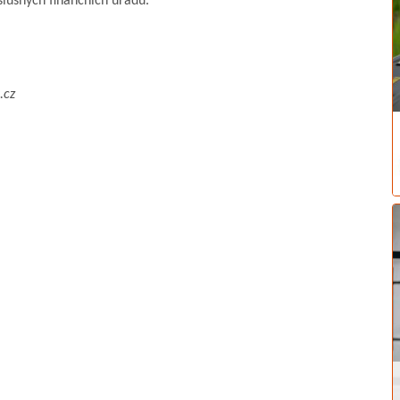
slušných finančních úřadů.
.cz