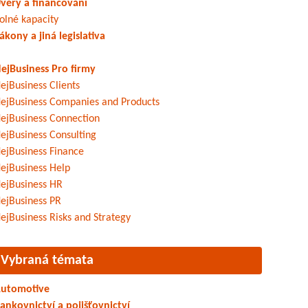
věry a financování
olné kapacity
ákony a jiná legislativa
ejBusiness Pro firmy
ejBusiness Clients
ejBusiness Companies and Products
ejBusiness Connection
ejBusiness Consulting
ejBusiness Finance
ejBusiness Help
ejBusiness HR
ejBusiness PR
ejBusiness Risks and Strategy
Vybraná témata
utomotive
ankovnictví a pojišťovnictví