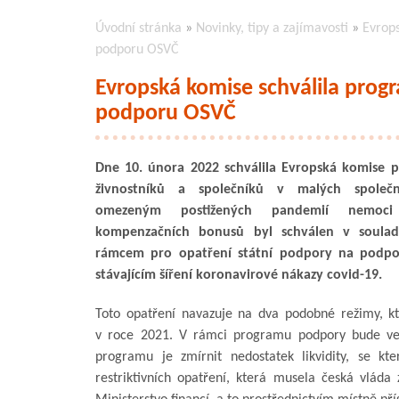
Úvodní stránka
»
Novinky, tipy a zajímavosti
»
Evrop
podporu OSVČ
Evropská komise schválila pro
podporu OSVČ
Dne 10. února 2022 schválila Evropská komise
živnostníků a společníků v malých společ
omezeným postižených pandemií nemoci
kompenzačních bonusů byl schválen v soula
rámcem pro opatření státní podpory na podpor
stávajícím šíření koronavirové nákazy covid-19.
Toto opatření navazuje na dva podobné režimy, kt
v roce 2021. V rámci programu podpory bude ve
programu je zmírnit nedostatek likvidity, se kt
restriktivních opatření, která musela česká vláda