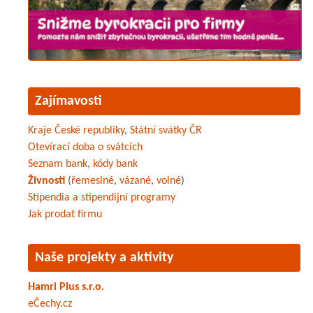
Zajímavosti
Kraje České republiky
,
Státní svátky ČR
Otevírací doba o svátcích
Seznam bank
,
kódy bank
Živnosti
(
řemeslné
,
vázané
,
volné
)
Stipendia a stipendijní programy
Jak prodat firmu
Naše projekty a aktivity
Hamri Plus s.r.o.
eČechy.cz