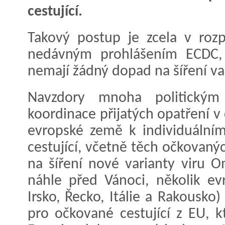
cestující.
Takový postup je zcela v roz
nedávným prohlášením ECDC, ž
nemají žádný dopad na šíření va
Navzdory mnoha politickým
koordinace přijatých opatření v 
evropské země k individuálním
cestující, včetně těch očkovaný
na šíření nové varianty viru O
náhle před Vánoci, několik ev
Irsko, Řecko, Itálie a Rakousko
pro očkované cestující z EU, k