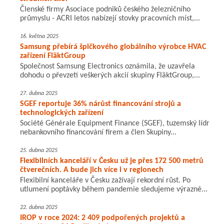
Členské firmy Asociace podniků českého železničního
průmyslu - ACRI letos nabízejí stovky pracovních míst,...
16. května 2025
Samsung přebírá špičkového globálního výrobce HVAC
zařízení FläktGroup
Společnost Samsung Electronics oznámila, že uzavřela
dohodu o převzetí veškerých akcií skupiny FläktGroup,...
27. dubna 2025
SGEF reportuje 36% nárůst financování strojů a
technologických zařízení
Société Générale Equipment Finance (SGEF), tuzemský lídr
nebankovního financování firem a člen Skupiny...
25. dubna 2025
Flexibilních kanceláří v Česku už je přes 172 500 metrů
čtverečních. A bude jich více i v regionech
Flexibilní kanceláře v Česku zažívají rekordní růst. Po
utlumení poptávky během pandemie sledujeme výrazné...
22. dubna 2025
IROP v roce 2024: 2 409 podpořených projektů a