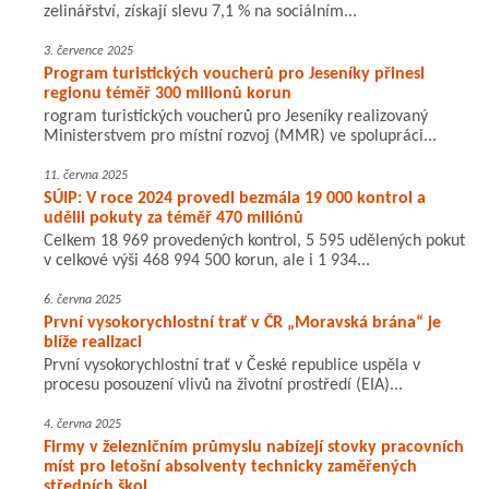
zelinářství, získají slevu 7,1 % na sociálním...
3. července 2025
Program turistických voucherů pro Jeseníky přinesl
regionu téměř 300 milionů korun
rogram turistických voucherů pro Jeseníky realizovaný
Ministerstvem pro místní rozvoj (MMR) ve spolupráci...
11. června 2025
SÚIP: V roce 2024 provedl bezmála 19 000 kontrol a
udělil pokuty za téměř 470 miliónů
Celkem 18 969 provedených kontrol, 5 595 udělených pokut
v celkové výši 468 994 500 korun, ale i 1 934...
6. června 2025
První vysokorychlostní trať v ČR „Moravská brána“ je
blíže realizaci
První vysokorychlostní trať v České republice uspěla v
procesu posouzení vlivů na životní prostředí (EIA)...
4. června 2025
Firmy v železničním průmyslu nabízejí stovky pracovních
míst pro letošní absolventy technicky zaměřených
středních škol