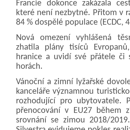
Francie dokonce zakázala cest
které není nezbytné. Přitom v r
84 % dospělé populace (ECDC, 4
Nová omezení vyhlášená těs
zhatila plány tisíců Evropanů,
hranice a uvidí své přátele či 
horách.
Vánoční a zimní lyžařské dovol
kanceláře významnou turisticko
rozhodující pro ubytovatele. 
přenocování v EU27 během z
srovnání se zimou 2018/2019
Silvestra evidujeme pokles real