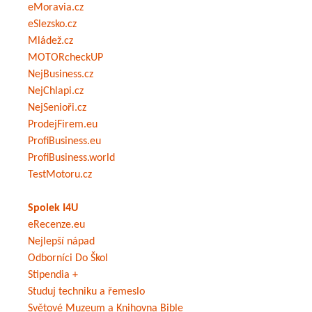
eMoravia.cz
eSlezsko.cz
Mládež.cz
MOTORcheckUP
NejBusiness.cz
NejChlapi.cz
NejSenioři.cz
ProdejFirem.eu
ProfiBusiness.eu
ProfiBusiness.world
TestMotoru.cz
Spolek I4U
eRecenze.eu
Nejlepší nápad
Odborníci Do Škol
Stipendia +
Studuj techniku a řemeslo
Světové Muzeum a Knihovna Bible