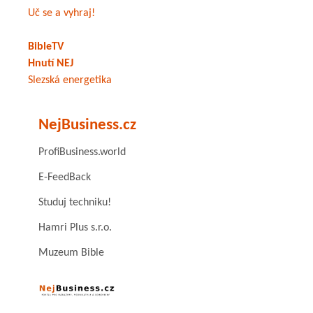
Uč se a vyhraj!
BibleTV
Hnutí NEJ
Slezská energetika
NejBusiness.cz
ProfiBusiness.world
E-FeedBack
Studuj techniku!
Hamri Plus s.r.o.
Muzeum Bible