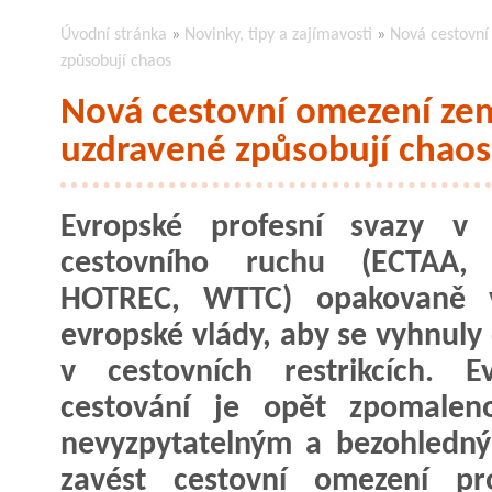
Úvodní stránka
»
Novinky, tipy a zajímavosti
»
Nová cestovní
způsobují chaos
Nová cestovní omezení ze
uzdravené způsobují chaos
Evropské profesní svazy v o
cestovního ruchu (ECTAA,
HOTREC, WTTC) opakovaně v
evropské vlády, aby se vyhnuly
v cestovních restrikcích. E
cestování je opět zpomaleno
nevyzpytatelným a bezohledn
zavést cestovní omezení p