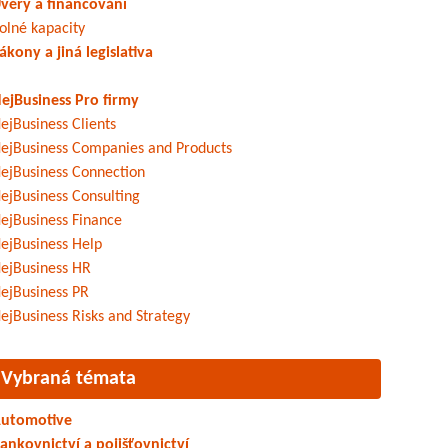
věry a financování
olné kapacity
ákony a jiná legislativa
ejBusiness Pro firmy
ejBusiness Clients
ejBusiness Companies and Products
ejBusiness Connection
ejBusiness Consulting
ejBusiness Finance
ejBusiness Help
ejBusiness HR
ejBusiness PR
ejBusiness Risks and Strategy
Vybraná témata
utomotive
ankovnictví a pojišťovnictví