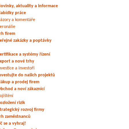
ovinky, aktuality a informace
abídky práce
ázory a komentáře
eronálie
rh firem
eřejné zakázky a poptávky
ertifikace a systémy řízení
xport a nové trhy
nvestice a investoři
nvestujte do našich projektů
ákup a prodej firem
bchod a noví zákaznící
ojištění
ozložení rizik
trategický rozvoj firmy
rh zaměstnanců
č se a vyhraj!