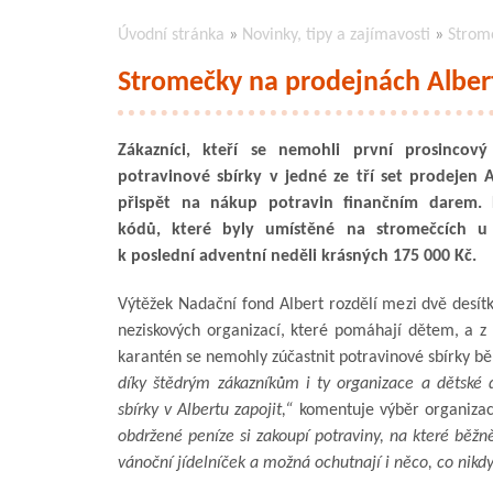
Úvodní stránka
»
Novinky, tipy a zajímavosti
»
Strom
Stromečky na prodejnách Albe
Zákazníci, kteří se nemohli první prosincový
potravinové sbírky v jedné ze tří set prodejen 
přispět na nákup potravin finančním darem. 
kódů, které byly umístěné na stromečcích u 
k poslední adventní neděli krásných 175 000 Kč.
Výtěžek Nadační fond Albert rozdělí mezi dvě desí
neziskových organizací, které pomáhají dětem, a z
karantén se nemohly zúčastnit potravinové sbírky 
díky štědrým zákazníkům i ty organizace a dětské 
sbírky v Albertu zapojit,“
komentuje výběr organiza
obdržené peníze si zakoupí potraviny, na které běžn
vánoční jídelníček a možná ochutnají i něco, co nikd