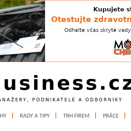
ĚHY
RADY A TIPY
TRH FIREM
PRÁCE