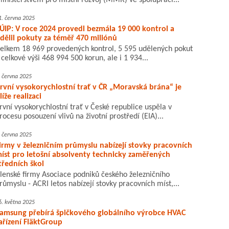
inisterstvem pro místní rozvoj (MMR) ve spolupráci...
1. června 2025
ÚIP: V roce 2024 provedl bezmála 19 000 kontrol a
dělil pokuty za téměř 470 miliónů
elkem 18 969 provedených kontrol, 5 595 udělených pokut
 celkové výši 468 994 500 korun, ale i 1 934...
. června 2025
rvní vysokorychlostní trať v ČR „Moravská brána“ je
líže realizaci
rvní vysokorychlostní trať v České republice uspěla v
rocesu posouzení vlivů na životní prostředí (EIA)...
. června 2025
irmy v železničním průmyslu nabízejí stovky pracovních
íst pro letošní absolventy technicky zaměřených
tředních škol
lenské firmy Asociace podniků českého železničního
růmyslu - ACRI letos nabízejí stovky pracovních míst,...
6. května 2025
amsung přebírá špičkového globálního výrobce HVAC
ařízení FläktGroup