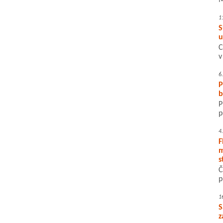
M
1
S
u
C
v
6
P
b
P
p
4
F
m
s
Č
p
1
S
z