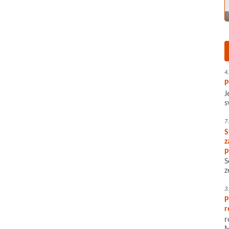
4
P
J
s
7
S
z
p
S
z
3
P
r
r