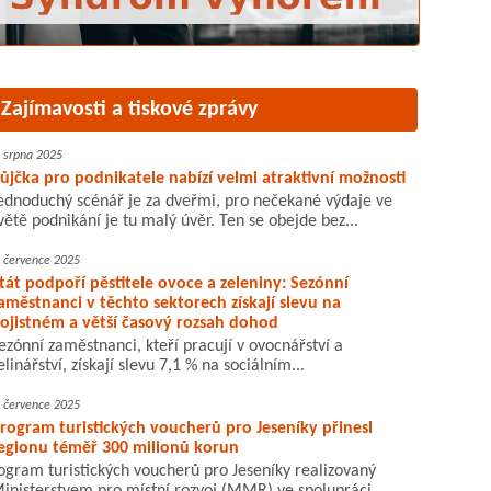
Zajímavosti a tiskové zprávy
. srpna 2025
ůjčka pro podnikatele nabízí velmi atraktivní možnosti
ednoduchý scénář je za dveřmi, pro nečekané výdaje ve
větě podnikání je tu malý úvěr. Ten se obejde bez...
. července 2025
tát podpoří pěstitele ovoce a zeleniny: Sezónní
aměstnanci v těchto sektorech získají slevu na
ojistném a větší časový rozsah dohod
ezónní zaměstnanci, kteří pracují v ovocnářství a
elinářství, získají slevu 7,1 % na sociálním...
. července 2025
rogram turistických voucherů pro Jeseníky přinesl
egionu téměř 300 milionů korun
ogram turistických voucherů pro Jeseníky realizovaný