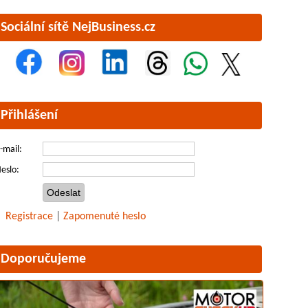
Sociální sítě NejBusiness.cz
Přihlášení
-mail:
eslo:
Registrace
|
Zapomenuté heslo
Doporučujeme