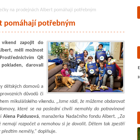
ečky na prodejnách Albert pomáhají potřebným
rt pomáhají potřebným
 víkend zapojit do
Albert, měli možnost
Prostřednictvím QR
pokladen, darovali
E
H
tky dětských domovů a
 provozních důvodů či
během mikulášského víkendu.
„Jsme rádi, že můžeme obdarovat
domovy, které se na poslední chvíli nemohly do potravinové
cí
Alena Paldusová
, manažerka Nadačního fondu Albert.
„Za
ě nemají rozpočet a nemohou si je dovolit. Dětem tak zpestří
y předtím neměly,“
doplňuje.