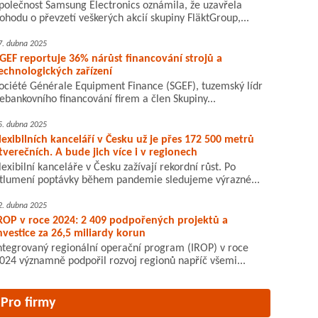
polečnost Samsung Electronics oznámila, že uzavřela
ohodu o převzetí veškerých akcií skupiny FläktGroup,...
7. dubna 2025
GEF reportuje 36% nárůst financování strojů a
echnologických zařízení
ociété Générale Equipment Finance (SGEF), tuzemský lídr
ebankovního financování firem a člen Skupiny...
5. dubna 2025
lexibilních kanceláří v Česku už je přes 172 500 metrů
tverečních. A bude jich více i v regionech
lexibilní kanceláře v Česku zažívají rekordní růst. Po
tlumení poptávky během pandemie sledujeme výrazné...
2. dubna 2025
ROP v roce 2024: 2 409 podpořených projektů a
nvestice za 26,5 miliardy korun
ntegrovaný regionální operační program (IROP) v roce
024 významně podpořil rozvoj regionů napříč všemi...
Pro firmy