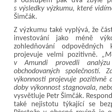
s odstupem pak dva zbylé p
s výsledky výzkumu, které vidíme
Šimčák.
Z výzkumu také vyplývá, že čás
investování jako méně výk
zohledňování odpovědných k
projevuje velmi pozitivně.
„Me
v Amundi provedli analýz
obchodovaných společností. Z
výkonnosti projevuje pozitivně 
doby výkonnost stagnovala, nebo
vysvětluje Petr Šimčák. Respon
také nejistotu týkající se bez