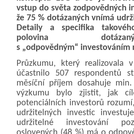
vstup do světa zodpovědných in
že 75 % dotázaných vnímá udrži
Detaily a specifika takovéh
polovina dotázan
s „odpovědným“ investováním m
Průzkumu, který realizovala 
účastnilo 507 respondentů sta
měsíční příjem dosahuje min.
výzkumu bylo zjistit, jak cí
potenciálních investorů rozum
udržitelných investic invest
udržitelné investování poz
oslovených (48 %) má o odpov