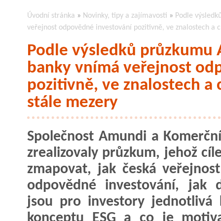
Úvodní stránka
»
Novinky, tipy a zajímavosti
»
Podle výsled
veřejnost odpovědné investování pozitivně, ve znalostech a
Podle výsledků průzkumu 
banky vnímá veřejnost od
pozitivně, ve znalostech a
stále mezery
Společnost Amundi a Komerčn
zrealizovaly průzkum, jehož cíl
zmapovat, jak česká veřejnos
odpovědné investování, jak d
jsou pro investory jednotlivá k
konceptu ESG a co je motiva