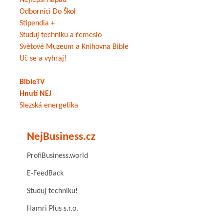
Nejlepší nápad
Odborníci Do Škol
Stipendia +
Studuj techniku a řemeslo
Světové Muzeum a Knihovna Bible
Uč se a vyhraj!
BibleTV
Hnutí NEJ
Slezská energetika
NejBusiness.cz
ProfiBusiness.world
E-FeedBack
Studuj techniku!
Hamri Plus s.r.o.