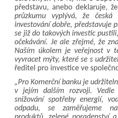
představu, anebo deklaruje, 
průzkumu vyplývá, že česká v
investování dobře, představuje p
se již do takových investic pustili
očekávání. Je ale zřejmé, že zn
Naším úkolem je veřejnost v té
vyvracet mýty, které se s udržitel
ředitel pro investice ve společ
„Pro Komerční banku je udržiteln
v jejím dalším rozvoji. Vedle 
snižování spotřeby energií, v
odpadu, se zaměřujeme na p
produktů, zelené poradenství a