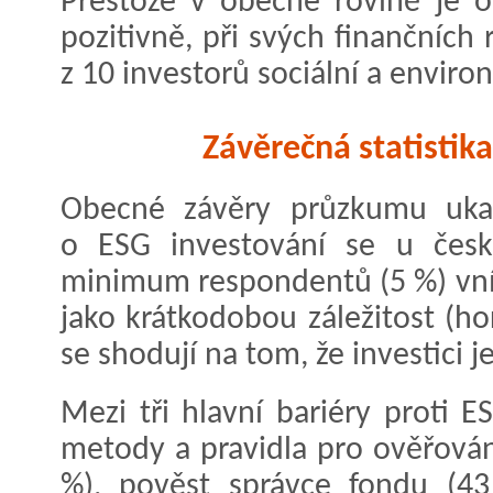
Přestože v obecné rovině je o
pozitivně, při svých finančních
z 10 investorů sociální a environ
Závěrečná statistik
Obecné závěry průzkumu ukaz
o ESG investování se u český
minimum respondentů (5 %) vn
jako krátkodobou záležitost (hor
se shodují na tom, že investici je
Mezi tři hlavní bariéry proti E
metody a pravidla pro ověřová
%), pověst správce fondu (43