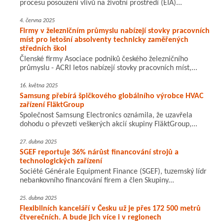
procesu posouzení vlivů na životní prostředí (EIA)...
4. června 2025
Firmy v železničním průmyslu nabízejí stovky pracovních
míst pro letošní absolventy technicky zaměřených
středních škol
Členské firmy Asociace podniků českého železničního
průmyslu - ACRI letos nabízejí stovky pracovních míst,...
16. května 2025
Samsung přebírá špičkového globálního výrobce HVAC
zařízení FläktGroup
Společnost Samsung Electronics oznámila, že uzavřela
dohodu o převzetí veškerých akcií skupiny FläktGroup,...
27. dubna 2025
SGEF reportuje 36% nárůst financování strojů a
technologických zařízení
Société Générale Equipment Finance (SGEF), tuzemský lídr
nebankovního financování firem a člen Skupiny...
25. dubna 2025
Flexibilních kanceláří v Česku už je přes 172 500 metrů
čtverečních. A bude jich více i v regionech