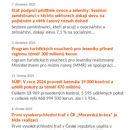
7. července 2025
Stát podpoří pěstitele ovoce a zeleniny: Sezónní
zaměstnanci v těchto sektorech získají slevu na
pojistném a větší časový rozsah dohod
Sezónní zaměstnanci, kteří pracují v ovocnářství a
zelinářství, získají slevu 7,1 % na sociálním...
3. července 2025
Program turistických voucherů pro Jeseníky přinesl
regionu téměř 300 milionů korun
rogram turistických voucherů pro Jeseníky realizovaný
Ministerstvem pro místní rozvoj (MMR) ve spolupráci...
11. června 2025
SÚIP: V roce 2024 provedl bezmála 19 000 kontrol a
udělil pokuty za téměř 470 miliónů
Celkem 18 969 provedených kontrol, 5 595 udělených pokut
v celkové výši 468 994 500 korun, ale i 1 934...
6. června 2025
První vysokorychlostní trať v ČR „Moravská brána“ je
blíže realizaci
První vysokorychlostní trať v České republice uspěla v