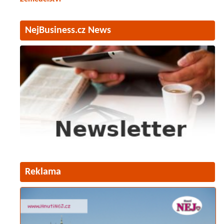
NejBusiness.cz News
Reklama