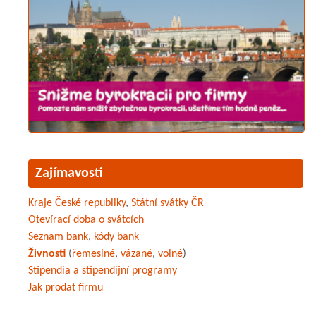
Zajímavosti
Kraje České republiky
,
Státní svátky ČR
Otevírací doba o svátcích
Seznam bank
,
kódy bank
Živnosti
(
řemeslné
,
vázané
,
volné
)
Stipendia a stipendijní programy
Jak prodat firmu