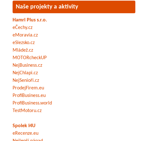
Naše projekty a aktivity
Hamri Plus s.r.o.
eČechy.cz
eMoravia.cz
eSlezsko.cz
Mládež.cz
MOTORcheckUP
NejBusiness.cz
NejChlapi.cz
NejSenioři.cz
ProdejFirem.eu
ProfiBusiness.eu
ProfiBusiness.world
TestMotoru.cz
Spolek I4U
eRecenze.eu