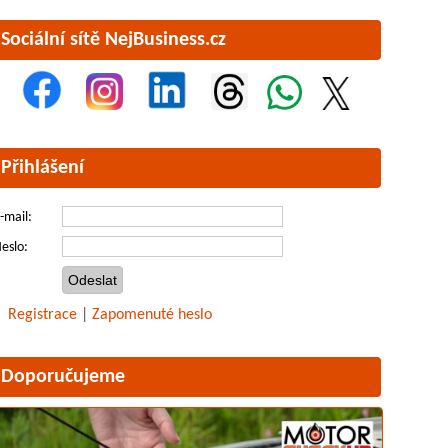
Sociální sítě NejBusiness.cz
Přihlášení
-mail:
eslo:
Registrace
|
Zapomenuté heslo
Doporučujeme