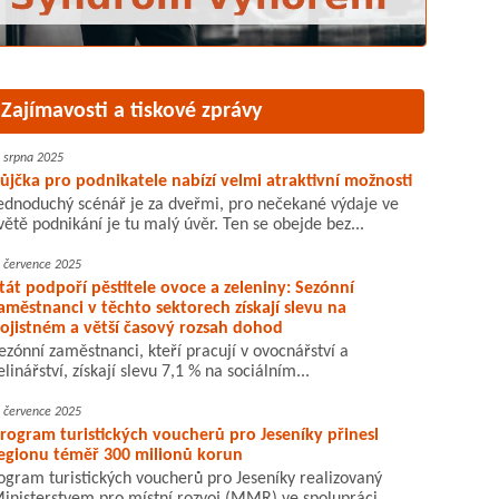
Zajímavosti a tiskové zprávy
. srpna 2025
ůjčka pro podnikatele nabízí velmi atraktivní možnosti
ednoduchý scénář je za dveřmi, pro nečekané výdaje ve
větě podnikání je tu malý úvěr. Ten se obejde bez...
. července 2025
tát podpoří pěstitele ovoce a zeleniny: Sezónní
aměstnanci v těchto sektorech získají slevu na
ojistném a větší časový rozsah dohod
ezónní zaměstnanci, kteří pracují v ovocnářství a
elinářství, získají slevu 7,1 % na sociálním...
. července 2025
rogram turistických voucherů pro Jeseníky přinesl
egionu téměř 300 milionů korun
ogram turistických voucherů pro Jeseníky realizovaný