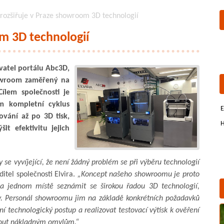
 rozšiřuje v Praze showroom 3D technologií
om 3D technologií
vatel portálu Abc3D,
howroom zaměřený na
Cílem společnosti je
ům kompletní cyklus
E
vání až po 3D tisk,
H
t efektivitu jejich
y se vyvíjející, že není žádný problém se při výběru technologií
editel společnosti Elvira.
„Koncept našeho showroomu je proto
 jednom místě seznámit se širokou řadou 3D technologií,
ty. Personál showroomu jim na základě konkrétních požadavků
í technologický postup a realizovat testovací výtisk k ověření
nout nákladným omylům.“