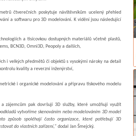
etrů čtverečních poskytuje návštěvníkům ucelený přehled
vání a softwaru pro 3D modelování. K vidění jsou následující
hnologiích a tisícovkou dostupných materiálů včetně plastů,
stems, BCN3D, Omni3D, Peopoly a dalších,
ch i velkých předmětů či objektů s vysokými nároky na detail
ntrolu kvality a reverzní inženýrství,
etrické i organické modelování a přípravu tiskového modelu
m a zájemcům pak dovršují 3D služby, které umožňují využít
odkladů vytvoříme skenováním nebo modelováním 3D model
o způsob spoléhají často organizace, které potřebují 3D
stovat do vlastních zařízení,“
dodal Jan Šmejcký.