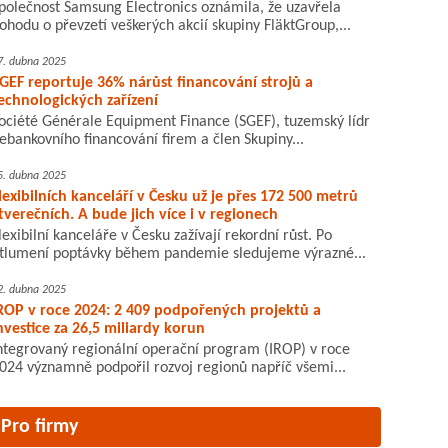
polečnost Samsung Electronics oznámila, že uzavřela
ohodu o převzetí veškerých akcií skupiny FläktGroup,...
7. dubna 2025
GEF reportuje 36% nárůst financování strojů a
echnologických zařízení
ociété Générale Equipment Finance (SGEF), tuzemský lídr
ebankovního financování firem a člen Skupiny...
5. dubna 2025
lexibilních kanceláří v Česku už je přes 172 500 metrů
tverečních. A bude jich více i v regionech
lexibilní kanceláře v Česku zažívají rekordní růst. Po
tlumení poptávky během pandemie sledujeme výrazné...
2. dubna 2025
ROP v roce 2024: 2 409 podpořených projektů a
nvestice za 26,5 miliardy korun
ntegrovaný regionální operační program (IROP) v roce
024 významně podpořil rozvoj regionů napříč všemi...
Pro firmy