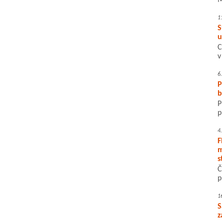
M
1
S
u
C
v
6
P
b
P
p
4
F
m
s
Č
p
1
S
z