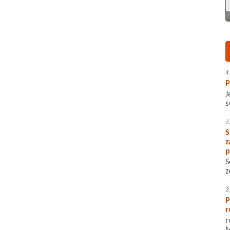
4
P
J
s
7
S
z
p
S
z
3
P
r
r