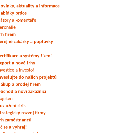
ovinky, aktuality a informace
abídky práce
ázory a komentáře
eronálie
rh firem
eřejné zakázky a poptávky
ertifikace a systémy řízení
xport a nové trhy
nvestice a investoři
nvestujte do našich projektů
ákup a prodej firem
bchod a noví zákaznící
ojištění
ozložení rizik
trategický rozvoj firmy
rh zaměstnanců
č se a vyhraj!