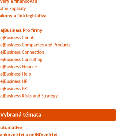
věry a financování
olné kapacity
ákony a jiná legislativa
ejBusiness Pro firmy
ejBusiness Clients
ejBusiness Companies and Products
ejBusiness Connection
ejBusiness Consulting
ejBusiness Finance
ejBusiness Help
ejBusiness HR
ejBusiness PR
ejBusiness Risks and Strategy
Vybraná témata
utomotive
ankovnictví a pojišťovnictví