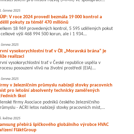
inisterstvem pro místní rozvoj (MMR) ve spolupráci...
1. června 2025
ÚIP: V roce 2024 provedl bezmála 19 000 kontrol a
dělil pokuty za téměř 470 miliónů
elkem 18 969 provedených kontrol, 5 595 udělených pokut
 celkové výši 468 994 500 korun, ale i 1 934...
. června 2025
rvní vysokorychlostní trať v ČR „Moravská brána“ je
líže realizaci
rvní vysokorychlostní trať v České republice uspěla v
rocesu posouzení vlivů na životní prostředí (EIA)...
. června 2025
irmy v železničním průmyslu nabízejí stovky pracovních
íst pro letošní absolventy technicky zaměřených
tředních škol
lenské firmy Asociace podniků českého železničního
růmyslu - ACRI letos nabízejí stovky pracovních míst,...
6. května 2025
amsung přebírá špičkového globálního výrobce HVAC
ařízení FläktGroup