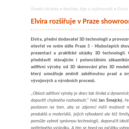
Úvodní stránka
»
Novinky, tipy a zajímavosti
»
Elvira
Elvira rozšiřuje v Praze showro
Elvira, přední dodavatel 3D technologií a provozo
otevřel ve svém sídle Praze 5 - Hlubočepích s
prezentaci a praktické ukázky 3D technologií. 
představit stávajícím i potenciálním zákazník
aditivní výroby od 3D skenování přes 3D modelo
který umožňuje změnit zaběhnutou praxi a zvýši
vývojových a výrobních procesů.
„Oblast aditivní výroby je dnes tak široká a dynamick
dopustit chybného rozhodnutí,“
řekl
Jan Šmejcký
, ř
postaven na tom, aby se zájemci měli možnost na
produktů a materiálů, jejich výhodami ale též limi
pomůže vybrat správnou technologii, doporučit ideáln
potřebného výsledku. A tím se hned na začátku vyh