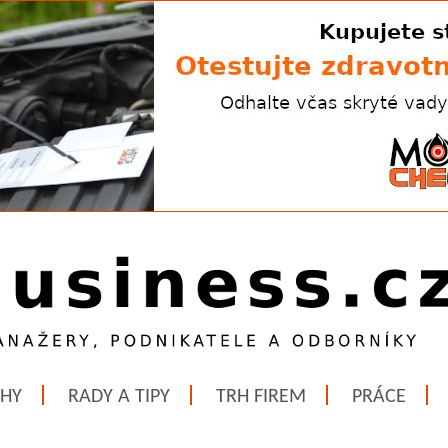
ĚHY
RADY A TIPY
TRH FIREM
PRÁCE