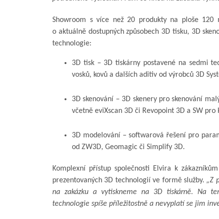
Showroom s více než 20 produkty na ploše 120 m
o aktuálně dostupných způsobech 3D tisku, 3D skeno
technologie:
3D tisk – 3D tiskárny postavené na sedmi tec
vosků, kovů a dalších aditiv od výrobců 3D Sy
3D skenování – 3D skenery pro skenování malý
včetně eviXscan 3D či Revopoint 3D a SW pro ko
3D modelování – softwarová řešení pro param
od ZW3D, Geomagic či Simplify 3D.
Komplexní přístup společnosti Elvira k zákazníků
prezentovaných 3D technologií ve formě služby.
„Z p
na zakázku a vytiskneme na 3D tiskárně. Na tent
technologie spíše příležitostně a nevyplatí se jim inve