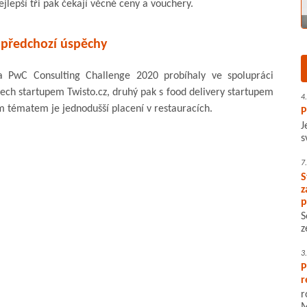
ejlepší tři pak čekají věcné ceny a vouchery.
 předchozí úspěchy
 PwC Consulting Challenge 2020 probíhaly ve spolupráci
tech startupem Twisto.cz, druhý pak s food delivery startupem
4
ím tématem je jednodušší placení v restauracích.
P
J
s
7
S
z
p
S
z
3
P
r
r