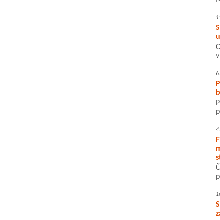
M
1
S
u
C
v
6
P
b
P
p
4
F
m
s
Č
p
1
S
z