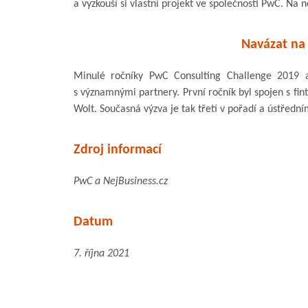
a vyzkouší si vlastní projekt ve společnosti PwC. Na n
Navázat na
Minulé ročníky PwC Consulting Challenge 2019 a
s významnými partnery. První ročník byl spojen s fin
Wolt. Současná výzva je tak třetí v pořadí a ústředn
Zdroj informací
PwC a NejBusiness.cz
Datum
7. října 2021