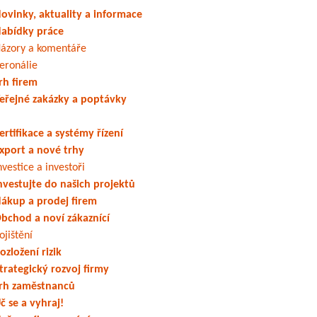
ovinky, aktuality a informace
abídky práce
ázory a komentáře
eronálie
rh firem
eřejné zakázky a poptávky
ertifikace a systémy řízení
xport a nové trhy
nvestice a investoři
nvestujte do našich projektů
ákup a prodej firem
bchod a noví zákaznící
ojištění
ozložení rizik
trategický rozvoj firmy
rh zaměstnanců
č se a vyhraj!