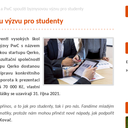
a PwC spouští byznysovou výzvu pro studenty
u výzvu pro studenty
venti vysokých škol
výzvy PwC s názvem
vkou startupu Qerko,
zultační společnosti
E
upu Qerko dostanou
H
ípravu konkrétního
 porota k prezentaci
á 70 000 Kč, vlastní
šky se uzavírají 31. října 2021.
přínos, a to jak pro studenty, tak i pro nás. Fandíme mladým
ematiky, protože nám mohou přinést nové nápady, jak podpořit
 Kovač
.