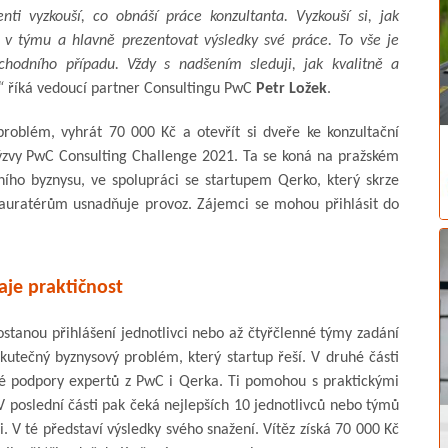
nti vyzkouší, co obnáší práce konzultanta. Vyzkouší si, jak
 v týmu a hlavně prezentovat výsledky své práce. To vše je
chodního případu. Vždy s nadšením sleduji, jak kvalitně a
“
říká vedoucí partner Consultingu PwC
Petr Ložek
.
 problém, vyhrát 70 000 Kč a otevřít si dveře ke konzultační
výzvy PwC Consulting Challenge 2021. Ta se koná na pražském
čního byznysu, ve spolupráci se startupem Qerko, který skrze
stauratérům usnadňuje provoz. Zájemci se mohou přihlásit do
aje praktičnost
stanou přihlášení jednotlivci nebo až čtyřčlenné týmy zadání
utečný byznysový problém, který startup řeší. V druhé části
é podpory expertů z PwC i Qerka. Ti pomohou s praktickými
 poslední části pak čeká nejlepších 10 jednotlivců nebo týmů
 V té představí výsledky svého snažení. Vítěz získá 70 000 Kč