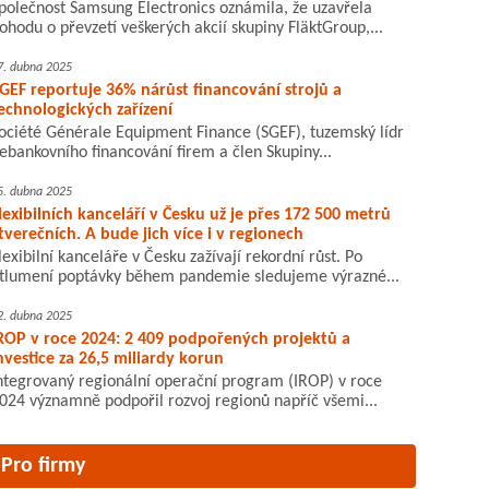
polečnost Samsung Electronics oznámila, že uzavřela
ohodu o převzetí veškerých akcií skupiny FläktGroup,...
7. dubna 2025
GEF reportuje 36% nárůst financování strojů a
echnologických zařízení
ociété Générale Equipment Finance (SGEF), tuzemský lídr
ebankovního financování firem a člen Skupiny...
5. dubna 2025
lexibilních kanceláří v Česku už je přes 172 500 metrů
tverečních. A bude jich více i v regionech
lexibilní kanceláře v Česku zažívají rekordní růst. Po
tlumení poptávky během pandemie sledujeme výrazné...
2. dubna 2025
ROP v roce 2024: 2 409 podpořených projektů a
nvestice za 26,5 miliardy korun
ntegrovaný regionální operační program (IROP) v roce
024 významně podpořil rozvoj regionů napříč všemi...
Pro firmy