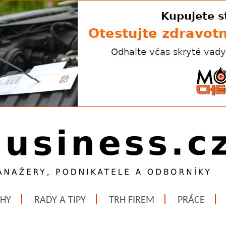
ĚHY
RADY A TIPY
TRH FIREM
PRÁCE