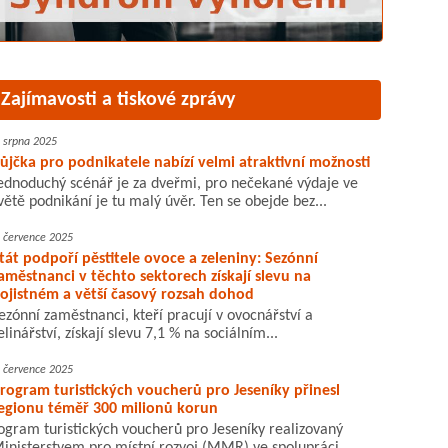
Zajímavosti a tiskové zprávy
. srpna 2025
ůjčka pro podnikatele nabízí velmi atraktivní možnosti
ednoduchý scénář je za dveřmi, pro nečekané výdaje ve
větě podnikání je tu malý úvěr. Ten se obejde bez...
. července 2025
tát podpoří pěstitele ovoce a zeleniny: Sezónní
aměstnanci v těchto sektorech získají slevu na
ojistném a větší časový rozsah dohod
ezónní zaměstnanci, kteří pracují v ovocnářství a
elinářství, získají slevu 7,1 % na sociálním...
. července 2025
rogram turistických voucherů pro Jeseníky přinesl
egionu téměř 300 milionů korun
ogram turistických voucherů pro Jeseníky realizovaný