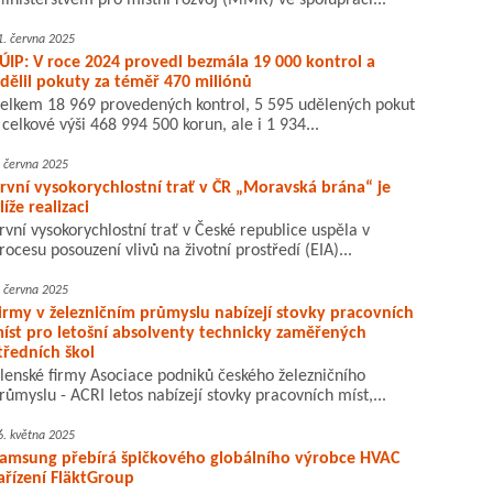
inisterstvem pro místní rozvoj (MMR) ve spolupráci...
1. června 2025
ÚIP: V roce 2024 provedl bezmála 19 000 kontrol a
dělil pokuty za téměř 470 miliónů
elkem 18 969 provedených kontrol, 5 595 udělených pokut
 celkové výši 468 994 500 korun, ale i 1 934...
. června 2025
rvní vysokorychlostní trať v ČR „Moravská brána“ je
líže realizaci
rvní vysokorychlostní trať v České republice uspěla v
rocesu posouzení vlivů na životní prostředí (EIA)...
. června 2025
irmy v železničním průmyslu nabízejí stovky pracovních
íst pro letošní absolventy technicky zaměřených
tředních škol
lenské firmy Asociace podniků českého železničního
růmyslu - ACRI letos nabízejí stovky pracovních míst,...
6. května 2025
amsung přebírá špičkového globálního výrobce HVAC
ařízení FläktGroup