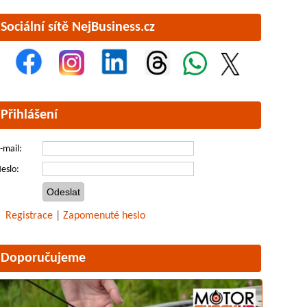
Sociální sítě NejBusiness.cz
Přihlášení
-mail:
eslo:
Registrace
|
Zapomenuté heslo
Doporučujeme