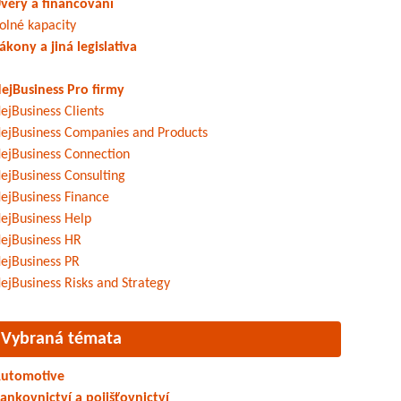
věry a financování
olné kapacity
ákony a jiná legislativa
ejBusiness Pro firmy
ejBusiness Clients
ejBusiness Companies and Products
ejBusiness Connection
ejBusiness Consulting
ejBusiness Finance
ejBusiness Help
ejBusiness HR
ejBusiness PR
ejBusiness Risks and Strategy
Vybraná témata
utomotive
ankovnictví a pojišťovnictví