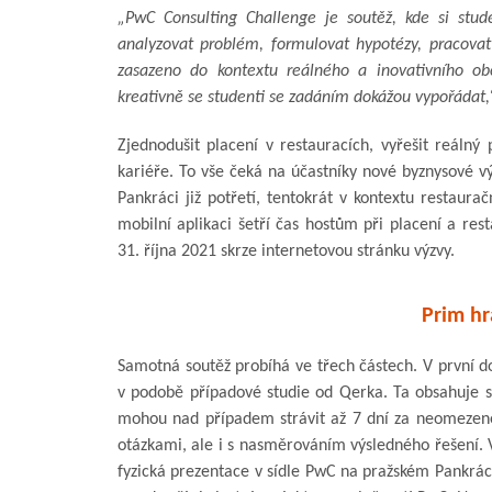
„PwC Consulting Challenge je soutěž, kde si stude
analyzovat problém, formulovat hypotézy, pracovat
zasazeno do kontextu reálného a inovativního ob
kreativně se studenti se zadáním dokážou vypořádat,
Zjednodušit placení v restauracích, vyřešit reálný
kariéře. To vše čeká na účastníky nové byznysové 
Pankráci již potřetí, tentokrát v kontextu restaura
mobilní aplikaci šetří čas hostům při placení a re
31. října 2021 skrze internetovou stránku výzvy.
Prim hr
Samotná soutěž probíhá ve třech částech. V první do
v podobě případové studie od Qerka. Ta obsahuje sk
mohou nad případem strávit až 7 dní za neomezen
otázkami, ale i s nasměrováním výsledného řešení. V
fyzická prezentace v sídle PwC na pražském Pankráci.