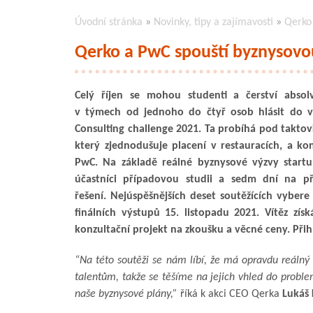
Úvodní stránka
»
Novinky, tipy a zajímavosti
»
Qerko 
Qerko a PwC spouští byznysovo
Celý říjen se mohou studenti a čerství absol
v týmech od jednoho do čtyř osob hlásit do 
Consulting challenge 2021. Ta probíhá pod takto
který zjednodušuje placení v restauracích, a kon
PwC. Na základě reálné byznysové výzvy start
účastníci případovou studii a sedm dní na př
řešení. Nejúspěšnějších deset soutěžících vybere
finálních výstupů 15. listopadu 2021. Vítěz získ
konzultační projekt na zkoušku a věcné ceny. Přihlá
“Na této soutěži se nám líbí, že má opravdu reálný 
talentům, takže se těšíme na jejich vhled do probl
naše byznysové plány,”
říká k akci CEO Qerka
Lukáš