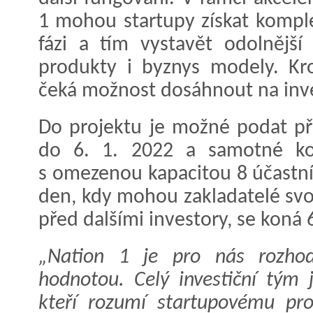
1 mohou startupy získat komple
fázi a tím vystavět odolnější
produkty i byznys modely. K
čeká možnost dosáhnout na inves
Do projektu je možné podat př
do 6. 1. 2022 a samotné kol
s omezenou kapacitou 8 účastn
den, kdy mohou zakladatelé svou
před dalšími investory, se koná 6
„Nation 1 je pro nás rozhod
hodnotou. Celý investiční tým j
kteří rozumí startupovému pro