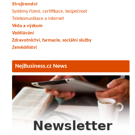
Strojírenství
Systémy řízení, certifikace, bezpečnost
Telekomunikace a internet
Věda a výzkum
Vzdělávání
Zdravotnictví, farmacie, sociální služby
Zemědělství
NejBusiness.cz News