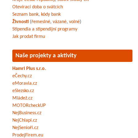
Otevírací doba o svátcích
Seznam bank
,
kódy bank
Živnosti
(
řemeslné
,
vázané
,
volné
)
Stipendia a stipendijní programy
Jak prodat firmu
Naše projekty a aktivity
Hamri Plus s.r.o.
eČechy.cz
eMoravia.cz
eSlezsko.cz
Mládež.cz
MOTORcheckUP
NejBusiness.cz
NejChlapi.cz
NejSenioři.cz
ProdejFirem.eu