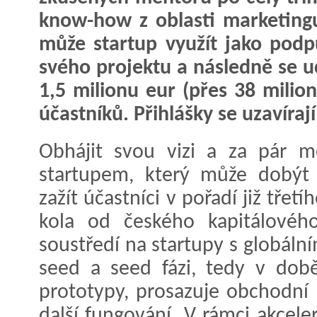
know-how z oblasti marketingu
může startup využít jako podp
svého projektu a následně se u
1,5 milionu eur (přes 38 milio
účastníků. Přihlášky se uzavírají
Obhájit svou vizi a za pár m
startupem, který může dobýt
zažít účastníci v pořadí již třet
kola od českého kapitálovéh
soustředí na startupy s globáln
seed a seed fázi, tedy v době
prototypy, prosazuje obchodní 
další fungování. V rámci akcel