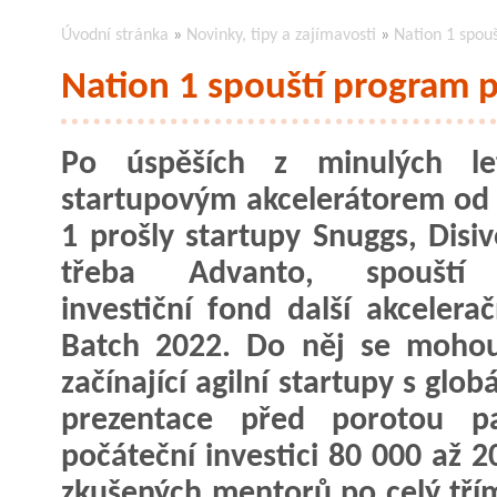
Úvodní stránka
»
Novinky, tipy a zajímavosti
»
Nation 1 spouš
Nation 1 spouští program pr
Po úspěších z minulých le
startupovým akcelerátorem od
1 prošly startupy Snuggs, Disi
třeba Advanto, spouští
investiční fond další akcelerač
Batch 2022. Do něj se mohou
začínající agilní startupy s gl
prezentace před porotou 
počáteční investici 80 000 až 
zkušených mentorů po celý třím