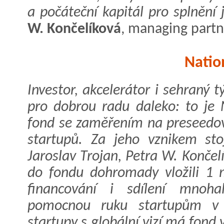
a počáteční kapitál pro splnění j
W. Končelíková
, managing partn
Natio
Investor, akcelerátor i sehraný 
pro dobrou radu daleko: to je 
fond se zaměřením na preseedov
startupů. Za jeho vznikem sto
Jaroslav Trojan, Petra W. Končel
do fondu dohromady vložili 1 m
financování i sdílení mnohal
pomocnou ruku startupům v r
startupy s globální vizí má fond