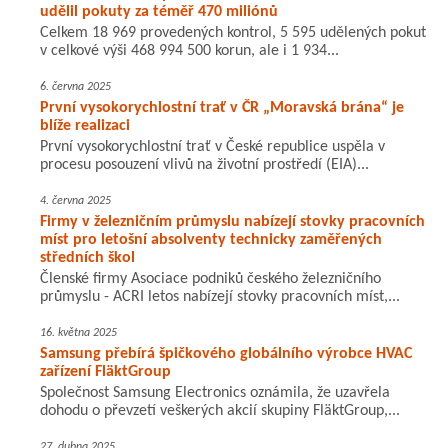
udělil pokuty za téměř 470 miliónů
Celkem 18 969 provedených kontrol, 5 595 udělených pokut
v celkové výši 468 994 500 korun, ale i 1 934...
6. června 2025
První vysokorychlostní trať v ČR „Moravská brána“ je
blíže realizaci
První vysokorychlostní trať v České republice uspěla v
procesu posouzení vlivů na životní prostředí (EIA)...
4. června 2025
Firmy v železničním průmyslu nabízejí stovky pracovních
míst pro letošní absolventy technicky zaměřených
středních škol
Členské firmy Asociace podniků českého železničního
průmyslu - ACRI letos nabízejí stovky pracovních míst,...
16. května 2025
Samsung přebírá špičkového globálního výrobce HVAC
zařízení FläktGroup
Společnost Samsung Electronics oznámila, že uzavřela
dohodu o převzetí veškerých akcií skupiny FläktGroup,...
27. dubna 2025