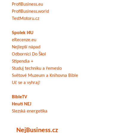
ProfiBusiness.eu
ProfiBusiness.world
TestMotoru.cz
Spolek I4U
eRecenze.eu
Nejlepší nápad
Odborníci Do Škol
Stipendia +
Studuj techniku a řemeslo
Světové Muzeum a Knihovna Bible
Uč se a vyhraj!
BibleTV
Hnutí NEJ
Slezská energetika
NejBusiness.cz