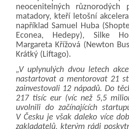
neocenitelných různorodých 
matadory, kteří letošní akcele
například Samuel Huba (Shoptet
Econea, Hedepy), Silke Hor
Margareta Křížová (Newton Busi
Krátký (Liftago).
„V uplynulých dvou letech akc
nastartovat a mentorovat 21 st
zainvestovali 12 nápadů. Do těc
217 tisíc eur (víc než 5,5 mil
uvolnili do začínajících startu
V Česku je však daleko více do
zakladatelů, kterým rádi posky