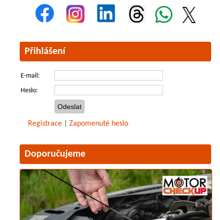
Přihlášení
E-mail:
Heslo:
Registrace
|
Zapomenuté heslo
Doporučujeme