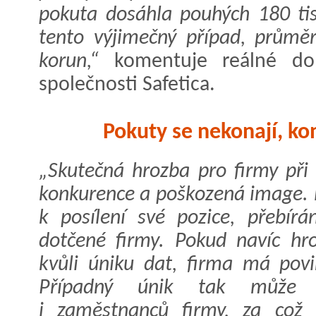
pokuta dosáhla pouhých 180 ti
tento výjimečný případ, průměr
korun,“
komentuje reálné d
společnosti Safetica.
Pokuty se nekonají, ko
„Skutečná hrozba pro firmy při 
konkurence a poškozená image. 
k posílení své pozice, přebír
dotčené firmy. Pokud navíc hro
kvůli úniku dat, firma má pov
Případný únik tak může p
i zaměstnanců firmy, za což 