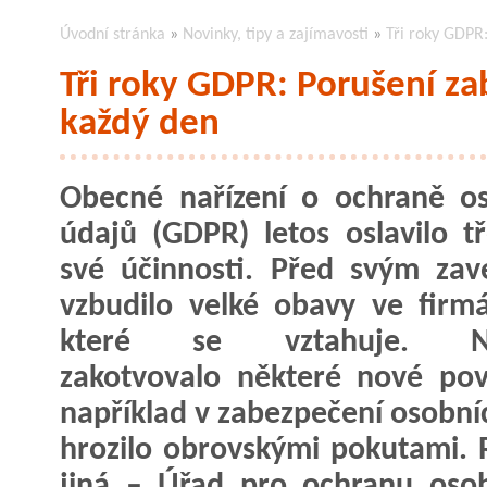
Úvodní stránka
»
Novinky, tipy a zajímavosti
»
Tři roky GDPR:
Tři roky GDPR: Porušení za
každý den
Obecné nařízení o ochraně o
údajů (GDPR) letos oslavilo tř
své účinnosti. Před svým za
vzbudilo velké obavy ve firm
které se vztahuje. Nař
zakotvovalo některé nové pov
například v zabezpečení osobníc
hrozilo obrovskými pokutami. R
jiná – Úřad pro ochranu oso