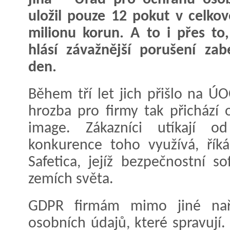
uložil pouze 12 pokut v celkov
milionu korun. A to i přes to
hlásí závažnější porušení za
den.
Během tří let jich přišlo na 
hrozba pro firmy tak přichází
image. Zákazníci utíkají o
konkurence toho využívá, říká
Safetica, jejíž bezpečnostní s
zemích světa.
GDPR firmám mimo jiné naři
osobních údajů, které spravují.