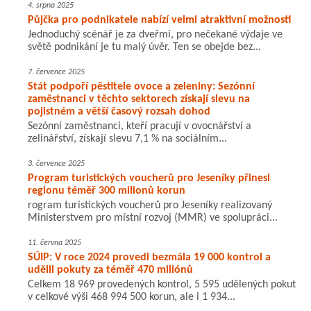
4. srpna 2025
Půjčka pro podnikatele nabízí velmi atraktivní možnosti
Jednoduchý scénář je za dveřmi, pro nečekané výdaje ve
světě podnikání je tu malý úvěr. Ten se obejde bez...
7. července 2025
Stát podpoří pěstitele ovoce a zeleniny: Sezónní
zaměstnanci v těchto sektorech získají slevu na
pojistném a větší časový rozsah dohod
Sezónní zaměstnanci, kteří pracují v ovocnářství a
zelinářství, získají slevu 7,1 % na sociálním...
3. července 2025
Program turistických voucherů pro Jeseníky přinesl
regionu téměř 300 milionů korun
rogram turistických voucherů pro Jeseníky realizovaný
Ministerstvem pro místní rozvoj (MMR) ve spolupráci...
11. června 2025
SÚIP: V roce 2024 provedl bezmála 19 000 kontrol a
udělil pokuty za téměř 470 miliónů
Celkem 18 969 provedených kontrol, 5 595 udělených pokut
v celkové výši 468 994 500 korun, ale i 1 934...