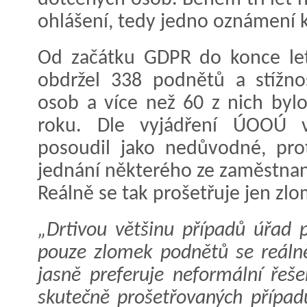
ohlášení, tedy jedno oznámení 
Od začátku GDPR do konce le
obdržel 338 podnětů a stížno
osob a více než 60 z nich bylo 
roku. Dle vyjádření ÚOOÚ v
posoudil jako nedůvodné, pro
jednání některého ze zaměstnan
Reálně se tak prošetřuje jen zlo
„Drtivou většinu případů úřad
pouze zlomek podnětů se reálně
jasně preferuje neformální řeš
skutečně prošetřovaných případů