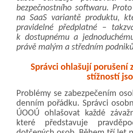
bezpečnostního softwaru. Proto
na SaaS variantě produktu, kt
pravidelné předplatné – takzv
k dostupnému a jednoduchému 
právě malým a středním podnik
Správci ohlašují porušení
stížností js
Problémy se zabezpečením osob
denním pořádku. Správci osob
ÚOOÚ ohlašovat každé závažně
které představuje pravděp
dotčených osob. Během tří let n