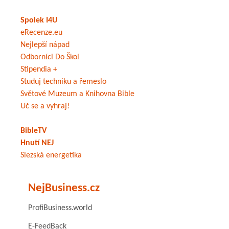
Spolek I4U
eRecenze.eu
Nejlepší nápad
Odborníci Do Škol
Stipendia +
Studuj techniku a řemeslo
Světové Muzeum a Knihovna Bible
Uč se a vyhraj!
BibleTV
Hnutí NEJ
Slezská energetika
NejBusiness.cz
ProfiBusiness.world
E-FeedBack