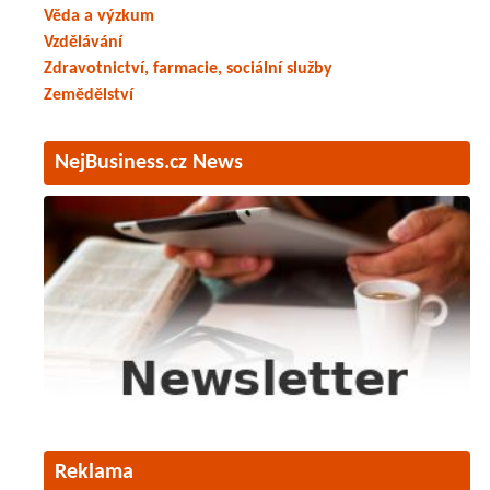
Věda a výzkum
Vzdělávání
Zdravotnictví, farmacie, sociální služby
Zemědělství
NejBusiness.cz News
Reklama