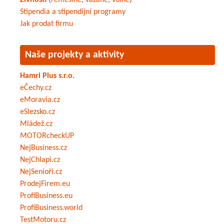
Živnosti
(
řemeslné
,
vázané
,
volné
)
Stipendia a stipendijní programy
Jak prodat firmu
Naše projekty a aktivity
Hamri Plus s.r.o.
eČechy.cz
eMoravia.cz
eSlezsko.cz
Mládež.cz
MOTORcheckUP
NejBusiness.cz
NejChlapi.cz
NejSenioři.cz
ProdejFirem.eu
ProfiBusiness.eu
ProfiBusiness.world
TestMotoru.cz