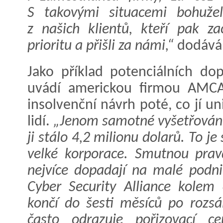
S takovými situacemi bohužel
z našich klientů, kteří pak z
prioritu a přišli za námi,“
dodává 
Jako příklad potenciálních do
uvádí americkou firmou AMCA
insolvenční návrh poté, co jí u
lidí.
„Jenom samotné vyšetřován
ji stálo 4,2 milionu dolarů. To 
velké korporace. Smutnou prav
nejvíce dopadají na malé podni
Cyber Security Alliance kolem
končí do šesti měsíců po rozs
často odrazuje pořizovací c