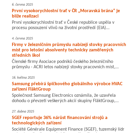
6. června 2025
První vysokorychlostní trať v ČR „Moravská brána“ je
blíže realizaci
První vysokorychlostní trať v České republice uspěla v
procesu posouzení vlivů na životní prostředí (EIA)...
4. června 2025
Firmy v železničním průmyslu nabízejí stovky pracovních
míst pro letošní absolventy technicky zaměřených
středních škol
Členské firmy Asociace podniků českého železničního
průmyslu - ACRI letos nabízejí stovky pracovních míst,...
16. května 2025
Samsung přebírá špičkového globálního výrobce HVAC
zařízení FläktGroup
Společnost Samsung Electronics oznámila, že uzavřela
dohodu o převzetí veškerých akcií skupiny FläktGroup,...
27. dubna 2025
SGEF reportuje 36% nárůst financování strojů a
technologických zařízení
Société Générale Equipment Finance (SGEF), tuzemský lídr