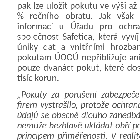
pak lze uložit pokutu ve výši a
% ročního obratu. Jak však 
informací u Úřadu pro ochran
společnost Safetica, která vyv
úniky dat a vnitřními hrozba
pokutám ÚOOÚ nepřibližuje ani 
pouze dvanáct pokut, které do
tisíc korun.
„Pokuty za porušení zabezpe
firem vystrašilo, protože ochra
údajů se obecně dlouho zanedb
nemůže bezhlavě ukládat obří po
principem přiměřenosti. V reali