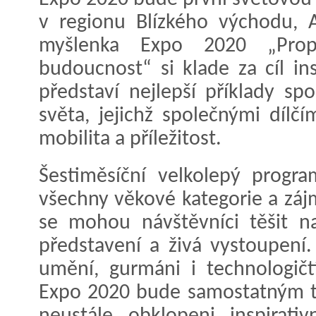
v regionu Blízkého východu, Af
myšlenka Expo 2020 „Prop
budoucnost“ si klade za cíl in
představí nejlepší příklady sp
světa, jejichž společnými dílčí
mobilita a příležitost.
Šestiměsíční velkolepý progr
všechny věkové kategorie a záj
se mohou návštěvníci těšit na
představení a živá vystoupení.
umění, gurmáni i technologičt
Expo 2020 bude samostatným t