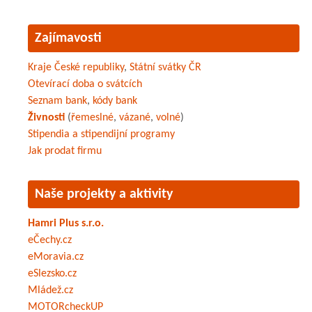
Zajímavosti
Kraje České republiky
,
Státní svátky ČR
Otevírací doba o svátcích
Seznam bank
,
kódy bank
Živnosti
(
řemeslné
,
vázané
,
volné
)
Stipendia a stipendijní programy
Jak prodat firmu
Naše projekty a aktivity
Hamri Plus s.r.o.
eČechy.cz
eMoravia.cz
eSlezsko.cz
Mládež.cz
MOTORcheckUP