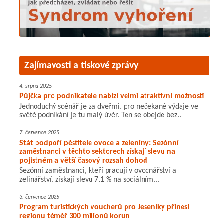
Zajímavosti a tiskové zprávy
4. srpna 2025
Půjčka pro podnikatele nabízí velmi atraktivní možnosti
Jednoduchý scénář je za dveřmi, pro nečekané výdaje ve
světě podnikání je tu malý úvěr. Ten se obejde bez...
7. července 2025
Stát podpoří pěstitele ovoce a zeleniny: Sezónní
zaměstnanci v těchto sektorech získají slevu na
pojistném a větší časový rozsah dohod
Sezónní zaměstnanci, kteří pracují v ovocnářství a
zelinářství, získají slevu 7,1 % na sociálním...
3. července 2025
Program turistických voucherů pro Jeseníky přinesl
regionu téměř 300 milionů korun