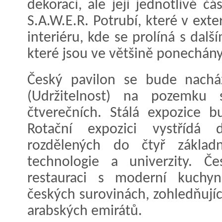
dekorací, ale její jednotlivé č
S.A.W.E.R. Potrubí, které v exte
interiéru, kde se prolíná s dal
které jsou ve většině ponechán
Český pavilon se bude nacház
(Udržitelnost) na pozemk
čtverečních. Stálá expozice b
Rotační expozici vystřídá 
rozdělených do čtyř základn
technologie a univerzity. Č
restauraci s moderní kuchyn
českých surovinách, zohledňují
arabských emirátů.