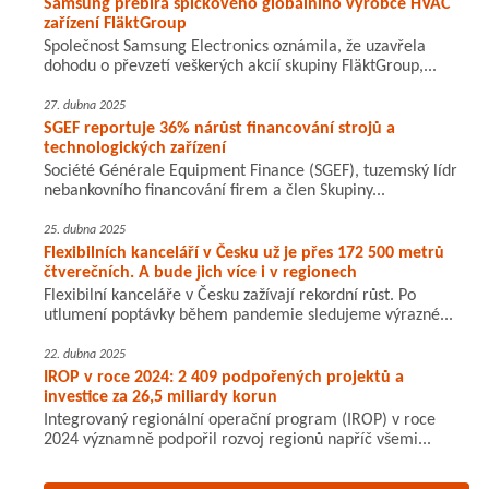
Samsung přebírá špičkového globálního výrobce HVAC
zařízení FläktGroup
Společnost Samsung Electronics oznámila, že uzavřela
dohodu o převzetí veškerých akcií skupiny FläktGroup,...
27. dubna 2025
SGEF reportuje 36% nárůst financování strojů a
technologických zařízení
Société Générale Equipment Finance (SGEF), tuzemský lídr
nebankovního financování firem a člen Skupiny...
25. dubna 2025
Flexibilních kanceláří v Česku už je přes 172 500 metrů
čtverečních. A bude jich více i v regionech
Flexibilní kanceláře v Česku zažívají rekordní růst. Po
utlumení poptávky během pandemie sledujeme výrazné...
22. dubna 2025
IROP v roce 2024: 2 409 podpořených projektů a
investice za 26,5 miliardy korun
Integrovaný regionální operační program (IROP) v roce
2024 významně podpořil rozvoj regionů napříč všemi...