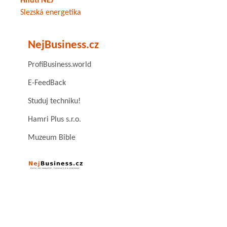
Hnutí NEJ
Slezská energetika
NejBusiness.cz
ProfiBusiness.world
E-FeedBack
Studuj techniku!
Hamri Plus s.r.o.
Muzeum Bible