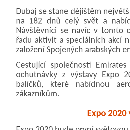
Dubaj se stane dějištěm největší
na 182 dnů celý svět a nabíd
Návštěvníci se navíc v tomto 
řadu aktivit a speciálních akcí 
založení Spojených arabských e
Cestující společnosti Emirates
ochutnávky z výstavy Expo 2
balíčků, které nabídnou aer
zákazníkům.
Expo 2020 
Expo 2020 bude první světovou 