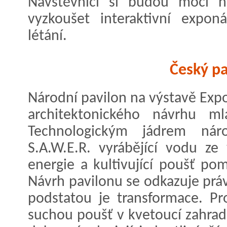
Návštěvníci si budou moci na
vyzkoušet interaktivní exponá
létání.
Český pa
Národní pavilon na výstavě Expo
architektonického návrhu ml
Technologickým jádrem nár
S.A.W.E.R. vyrábějící vodu ze
energie a kultivující poušť po
Návrh pavilonu se odkazuje prá
podstatou je transformace. P
suchou poušť v kvetoucí zahradu