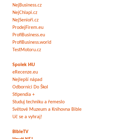
NejBusiness.cz
NejChlapi.cz
NejSenioři.cz
ProdejFirem.eu
ProfiBusiness.eu
ProfiBusiness.world
TestMotoru.cz
Spolek I4U
eRecenze.eu
Nejlepší nápad
Odborníci Do Škol
Stipendia +
Studuj techniku a řemeslo
Světové Muzeum a Knihovna Bible
Uč se a vyhraj!
BibleTV