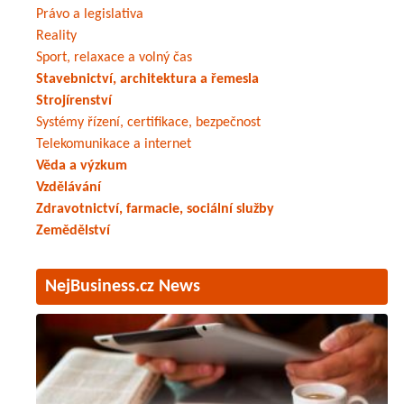
Právo a legislativa
Reality
Sport, relaxace a volný čas
Stavebnictví, architektura a řemesla
Strojírenství
Systémy řízení, certifikace, bezpečnost
Telekomunikace a internet
Věda a výzkum
Vzdělávání
Zdravotnictví, farmacie, sociální služby
Zemědělství
NejBusiness.cz News