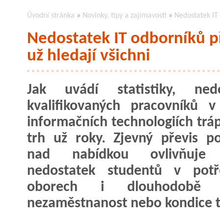
Úvodní stránka
»
Novinky, tipy a zajímavosti
»
Nedostatek IT 
Nedostatek IT odborníků p
už hledají všichni
Jak uvádí statistiky, nedo
kvalifikovaných pracovníků 
informačních technologiích tráp
trh už roky. Zjevný převis p
nad nabídkou ovlivňuje
nedostatek studentů v potř
oborech i dlouhodobě 
nezaměstnanost nebo kondice 