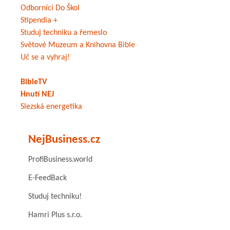
Odborníci Do Škol
Stipendia +
Studuj techniku a řemeslo
Světové Muzeum a Knihovna Bible
Uč se a vyhraj!
BibleTV
Hnutí NEJ
Slezská energetika
NejBusiness.cz
ProfiBusiness.world
E-FeedBack
Studuj techniku!
Hamri Plus s.r.o.