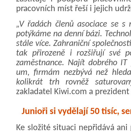
pracovních míst řeší i jejich udr
„V řadách členů asociace se s 
potýkáme na denní bázi. Technol
stále více. Zahraniční společnost
tak přirozeně i rozšiřují své p
zaměstnance. Najít dobrého IT 
um, firmám nezbývá než hledat
kolikrát trh rovněž saturovaný
zakladatel Kiwi.com a prezident
Junioři si vydělají 50 tisíc, 
Ke složité situaci nepřidává an