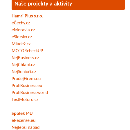
Naše projekty a aktivity
Hamri Plus s.r.o.
eČechy.cz
eMoravia.cz
eSlezsko.cz
Mládež.cz
MOTORcheckUP
NejBusiness.cz
NejChlapi.cz
NejSenioři.cz
ProdejFirem.eu
ProfiBusiness.eu
ProfiBusiness.world
TestMotoru.cz
Spolek I4U
eRecenze.eu
Nejlepší nápad