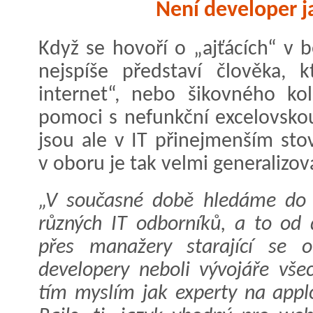
Není developer j
Když se hovoří o „ajťácích“ v b
nejspíše představí člověka, 
internet“, nebo šikovného ko
pomoci s nefunkční excelovskou
jsou ale v IT přinejmenším sto
v oboru je tak velmi generalizov
„V současné době hledáme do 
různých IT odborníků, a to od
přes manažery starající se 
developery neboli vývojáře vše
tím myslím jak experty na appl