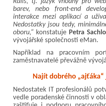
Rails, tj. jazyk vhodný pro we
barev, nebo front-end develop
interakce mezi aplikací a uživ
Nedostatky jsou tedy, minimáln
oboru,“
konstatuje
Petra Sachl
vývojářské společnosti eMan.
Například na pracovním portá
zaměstnavatelé převážně vývojá
Najít dobrého „ajťáka“ 
Nedostatek IT profesionálů potv
vedle poradenské činnosti v obla
zaštiťuje i podporu pracovníh