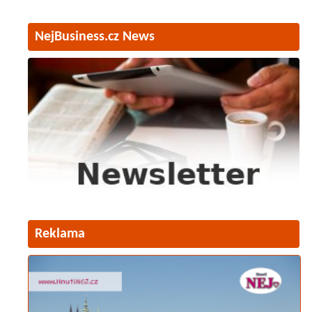
NejBusiness.cz News
Reklama