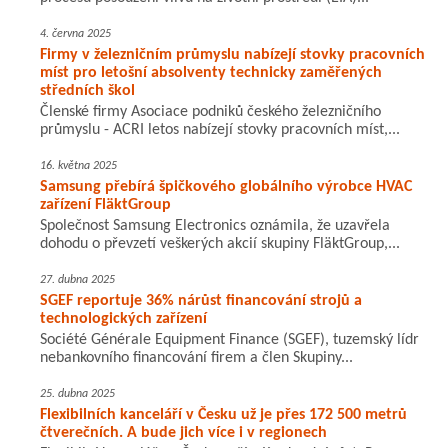
4. června 2025
Firmy v železničním průmyslu nabízejí stovky pracovních
míst pro letošní absolventy technicky zaměřených
středních škol
Členské firmy Asociace podniků českého železničního
průmyslu - ACRI letos nabízejí stovky pracovních míst,...
16. května 2025
Samsung přebírá špičkového globálního výrobce HVAC
zařízení FläktGroup
Společnost Samsung Electronics oznámila, že uzavřela
dohodu o převzetí veškerých akcií skupiny FläktGroup,...
27. dubna 2025
SGEF reportuje 36% nárůst financování strojů a
technologických zařízení
Société Générale Equipment Finance (SGEF), tuzemský lídr
nebankovního financování firem a člen Skupiny...
25. dubna 2025
Flexibilních kanceláří v Česku už je přes 172 500 metrů
čtverečních. A bude jich více i v regionech