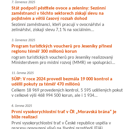
7. července 2025
Stát podpoří pěstitele ovoce a zeleniny: Sezónní
zaměstnanci v těchto sektorech získají slevu na
pojistném a větší časový rozsah dohod
Sezónní zaměstnanci, kteří pracují v ovocnářství a
zelinářství, získají slevu 7,1 % na sociálním...
3. července 2025
Program turistických voucherů pro Jeseníky přinesl
regionu téměř 300 milionů korun
rogram turistických voucherů pro Jeseníky realizovaný
Ministerstvem pro místní rozvoj (MMR) ve spolupráci...
11. června 2025
SÚIP: V roce 2024 provedl bezmála 19 000 kontrol a
udělil pokuty za téměř 470 miliónů
Celkem 18 969 provedených kontrol, 5 595 udělených pokut
v celkové výši 468 994 500 korun, ale i 1 934...
6. června 2025
První vysokorychlostní trať v ČR „Moravská brána“ je
blíže realizaci
První vysokorychlostní trať v České republice uspěla v
procesu posouzení vlivů na životní prostředí (EIA)...