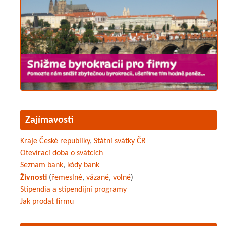
Zajímavosti
Kraje České republiky
,
Státní svátky ČR
Otevírací doba o svátcích
Seznam bank
,
kódy bank
Živnosti
(
řemeslné
,
vázané
,
volné
)
Stipendia a stipendijní programy
Jak prodat firmu