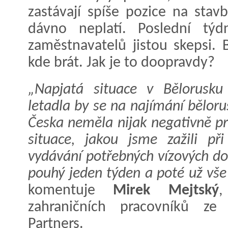
zastávají spíše pozice na stav
dávno neplatí. Poslední týd
zaměstnavatelů jistou skepsi. 
kde brát. Jak je to doopravdy?
„Napjatá situace v Bělorusk
letadla by se na najímání bělor
Česka neměla nijak negativně pr
situace, jakou jsme zažili př
vydávání potřebných vízových d
pouhý jeden týden a poté už vše
komentuje
Mirek Mejtský
,
zahraničních pracovníků ze
Partners.