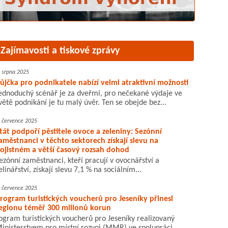
Zajímavosti a tiskové zprávy
. srpna 2025
ůjčka pro podnikatele nabízí velmi atraktivní možnosti
ednoduchý scénář je za dveřmi, pro nečekané výdaje ve
větě podnikání je tu malý úvěr. Ten se obejde bez...
. července 2025
tát podpoří pěstitele ovoce a zeleniny: Sezónní
aměstnanci v těchto sektorech získají slevu na
ojistném a větší časový rozsah dohod
ezónní zaměstnanci, kteří pracují v ovocnářství a
elinářství, získají slevu 7,1 % na sociálním...
. července 2025
rogram turistických voucherů pro Jeseníky přinesl
egionu téměř 300 milionů korun
ogram turistických voucherů pro Jeseníky realizovaný