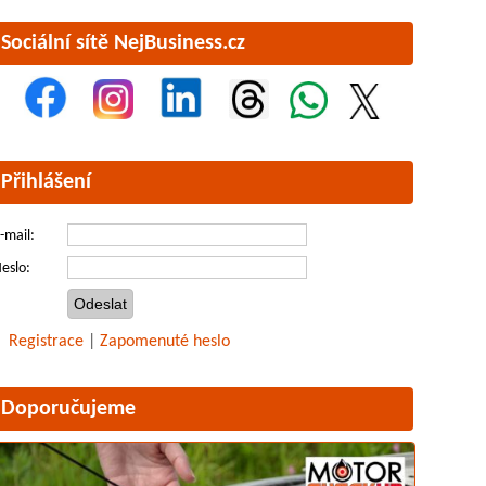
Sociální sítě NejBusiness.cz
Přihlášení
-mail:
eslo:
Registrace
|
Zapomenuté heslo
Doporučujeme