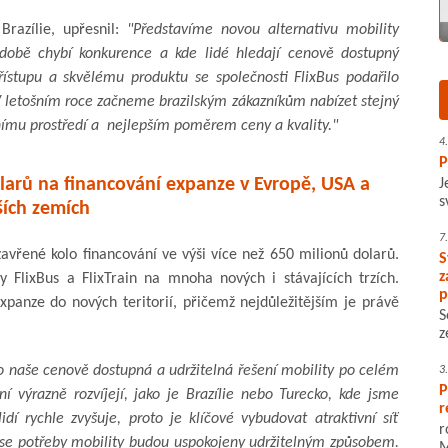
 Brazílie, upřesnil:
"Představíme novou alternativu mobility
době chybí konkurence a kde lidé hledají cenově dostupný
ístupu a skvělému produktu se společnosti FlixBus podařilo
V letošním roce začneme brazilským zákazníkům nabízet stejný
otnímu prostředí a nejlepším poměrem ceny a kvality."
4
P
larů na financování expanze v Evropě, USA a
J
s
ších zemích
7
vřené kolo financování ve výši více než 650 milionů dolarů.
S
z
y FlixBus a FlixTrain na mnoha nových i stávajících trzích.
p
panze do nových teritorií, přičemž nejdůležitějším je právě
S
z
o naše cenově dostupná a udržitelná řešení mobility po celém
3
P
 výrazně rozvíjejí, jako je Brazílie nebo Turecko, kde jsme
r
dí rychle zvyšuje, proto je klíčové vybudovat atraktivní síť
r
cí se potřeby mobility budou uspokojeny udržitelným způsobem.