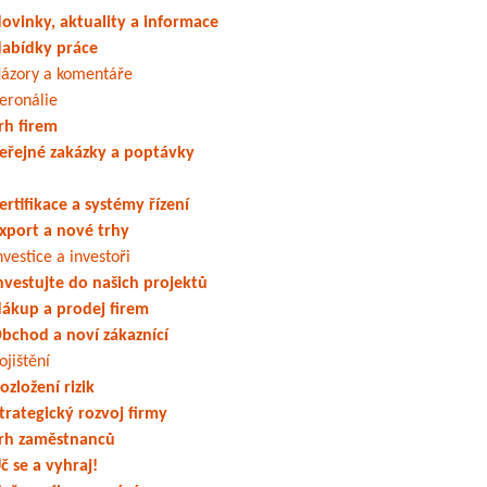
ovinky, aktuality a informace
abídky práce
ázory a komentáře
eronálie
rh firem
eřejné zakázky a poptávky
ertifikace a systémy řízení
xport a nové trhy
nvestice a investoři
nvestujte do našich projektů
ákup a prodej firem
bchod a noví zákaznící
ojištění
ozložení rizik
trategický rozvoj firmy
rh zaměstnanců
č se a vyhraj!