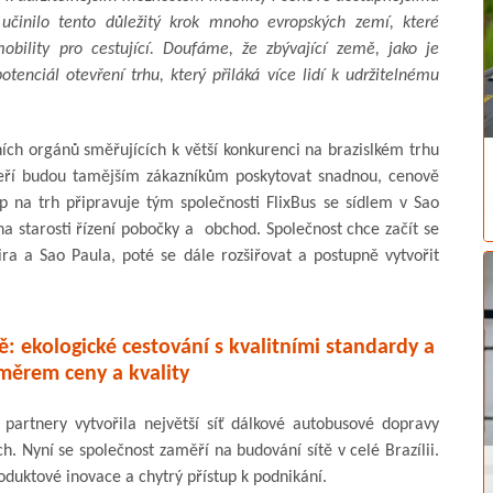
, učinilo tento důležitý krok mnoho evropských zemí, které
bility pro cestující. Doufáme, že zbývající země, jako je
enciál otevření trhu, který přiláká více lidí k udržitelnému
ích orgánů směřujících k větší konkurenci na brazislkém trhu
kteří budou tamějším zákazníkům poskytovat snadnou, cenově
 na trh připravuje tým společnosti FlixBus se sídlem v Sao
 starosti řízení pobočky a obchod. Společnost chce začít se
ra a Sao Paula, poté se dále rozšiřovat a postupně vytvořit
: ekologické cestování s kvalitními standardy a
měrem ceny a kvality
 partnery vytvořila největší síť dálkové autobusové dopravy
h. Nyní se společnost zaměří na budování sítě v celé Brazílii.
duktové inovace a chytrý přístup k podnikání.