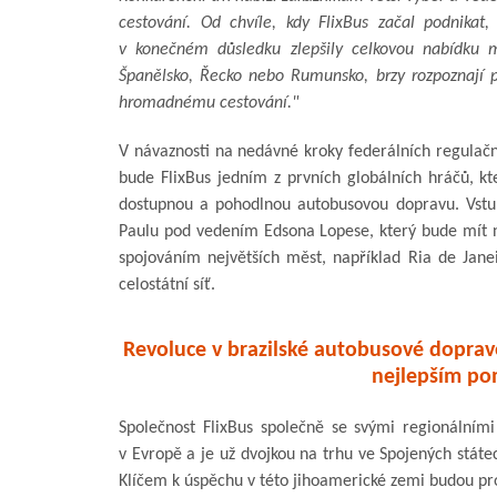
cestování. Od chvíle, kdy FlixBus začal podnikat
v konečném důsledku zlepšily celkovou nabídku mo
Španělsko, Řecko nebo Rumunsko, brzy rozpoznají pot
hromadnému cestování."
V návaznosti na nedávné kroky federálních regulačn
bude FlixBus jedním z prvních globálních hráčů, 
dostupnou a pohodlnou autobusovou dopravu. Vstup
Paulu pod vedením Edsona Lopese, který bude mít na
spojováním největších měst, například Ria de Janei
celostátní síť.
Revoluce v brazilské autobusové dopravě
nejlepším po
Společnost FlixBus společně se svými regionálními
v Evropě a je už dvojkou na trhu ve Spojených státec
Klíčem k úspěchu v této jihoamerické zemi budou pro