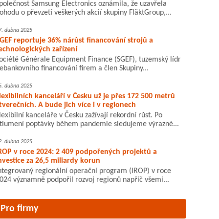
polečnost Samsung Electronics oznámila, že uzavřela
ohodu o převzetí veškerých akcií skupiny FläktGroup,...
7. dubna 2025
GEF reportuje 36% nárůst financování strojů a
echnologických zařízení
ociété Générale Equipment Finance (SGEF), tuzemský lídr
ebankovního financování firem a člen Skupiny...
5. dubna 2025
lexibilních kanceláří v Česku už je přes 172 500 metrů
tverečních. A bude jich více i v regionech
lexibilní kanceláře v Česku zažívají rekordní růst. Po
tlumení poptávky během pandemie sledujeme výrazné...
2. dubna 2025
ROP v roce 2024: 2 409 podpořených projektů a
nvestice za 26,5 miliardy korun
ntegrovaný regionální operační program (IROP) v roce
024 významně podpořil rozvoj regionů napříč všemi...
Pro firmy