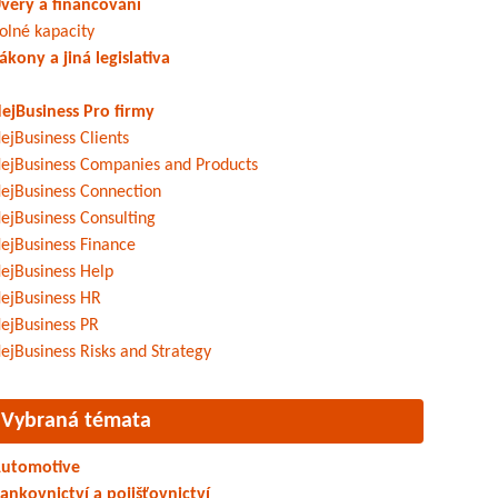
věry a financování
olné kapacity
ákony a jiná legislativa
ejBusiness Pro firmy
ejBusiness Clients
ejBusiness Companies and Products
ejBusiness Connection
ejBusiness Consulting
ejBusiness Finance
ejBusiness Help
ejBusiness HR
ejBusiness PR
ejBusiness Risks and Strategy
Vybraná témata
utomotive
ankovnictví a pojišťovnictví