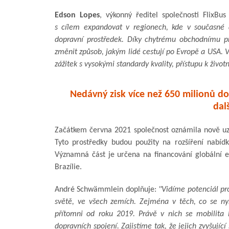
Edson Lopes
, výkonný ředitel společnosti FlixBus
s cílem expandovat v regionech, kde v současné 
dopravní prostředek. Díky chytrému obchodnímu př
změnit způsob, jakým lidé cestují po Evropě a USA. 
zážitek s vysokými standardy kvality, přístupu k živ
Nedávný zisk více než 650 milionů do
dal
Začátkem června 2021 společnost oznámila nově uza
Tyto prostředky budou použity na rozšíření nabídk
Významná část je určena na financování globální ex
Brazílie.
André Schwämmlein doplňuje:
"Vidíme potenciál pr
světě, ve všech zemích. Zejména v těch, co se nyní
přítomni od roku 2019. Právě v nich se mobilita li
dopravních spojení. Zajistíme tak, že jejich zvyšují