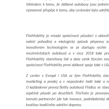
Vzhledem k tomu, že dálkové autobusy jsou jedním z
významně přispěje k tomu, aby cestování bylo udržite
FlixMobility je mladá společnost působící v oblasti
nabízí pohodlný a ekologický způsob přepravy 
inovativním technologiím se ze startupu rychle s
meziměstských autobusů a v roce 2018 také prvn
FlixMobility stamiliony lidí a dala vznik tisícům n
společnost FlixMobility první dálkové spoje také v US
Z center v Evropě i USA se tým FlixMobility star
marketing a prodej a v neposlední řadě také o roz
O každodenní provoz flotily autobusů FlixBus se stara
úspěšně působí po desetiletí. FlixTrain je provoz
tomuto partnerství jde tak inovace, podnikatelský 
kvalitou tradičního odvětví dopravy.