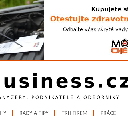
ĚHY
RADY A TIPY
TRH FIREM
PRÁCE