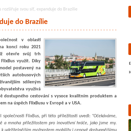
s rozšiřuje svou síť, expanduje do Brazílie
duje do Brazílie
polečnost v oblasti
 na konci roku 2021
iž otevře svůj trh
FlixBus využít. Díky
E
 model postavený na
H
ětších autobusových
žívanějším sdíleným
obyvatelstva využívá
ě dostupného cestování s vysoce kvalitním produktem a
tem na úspěch FlixBusu v Evropě a v USA.
l společnosti FlixBus, při této příležitosti uvedl:
"Očekáváme,
ě a mnoha příležitostem pro inovativní hráče, jako jsme my.
e k udržitelnějším možnostem mobility i cenově dostupnějšímu