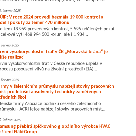
inisterstvem pro místní rozvoj (MMR) ve spolupráci...
1. června 2025
ÚIP: V roce 2024 provedl bezmála 19 000 kontrol a
dělil pokuty za téměř 470 miliónů
elkem 18 969 provedených kontrol, 5 595 udělených pokut
 celkové výši 468 994 500 korun, ale i 1 934...
. června 2025
rvní vysokorychlostní trať v ČR „Moravská brána“ je
líže realizaci
rvní vysokorychlostní trať v České republice uspěla v
rocesu posouzení vlivů na životní prostředí (EIA)...
. června 2025
irmy v železničním průmyslu nabízejí stovky pracovních
íst pro letošní absolventy technicky zaměřených
tředních škol
lenské firmy Asociace podniků českého železničního
růmyslu - ACRI letos nabízejí stovky pracovních míst,...
6. května 2025
amsung přebírá špičkového globálního výrobce HVAC
ařízení FläktGroup