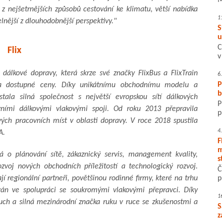
M
 nejšetrnějších způsobů cestování ke klimatu, větší nabídka
1
lnější z dlouhodobnější perspektivy."
S
u
C
Flix
v
 dálkové dopravy, která skrze své značky FlixBus a FlixTrain
6
P
za dostupné ceny. Díky unikátnímu obchodnímu modelu a
b
tala silná společnost s největší evropskou sítí dálkových
P
ími dálkovými vlakovými spoji. Od roku 2013 přepravila
p
ových pracovních míst v oblasti dopravy. V roce 2018 spustila
4
A.
F
m
á o plánování sítě, zákaznický servis, management kvality,
s
voj nových obchodních příležitostí a technologický rozvoj.
Č
jí regionální partneři, povětšinou rodinné firmy, které na trhu
p
ován ve spolupráci se soukromými vlakovými přepravci. Díky
1
duch a silná mezinárodní značka ruku v ruce se zkušenostmi a
S
z