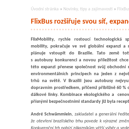
Úvodní stránka
»
Novinky, tipy a zajímavosti
»
FlixBu
FlixBus rozšiřuje svou síť, expan
FlixMobility, rychle rostoucí technologická s
mobility, pokračuje ve své globální expanzi a
plánuje vstoupit do Brazílie. Tato země tot
s autobusy konkurenci a novou příležitost chce 
této expanzi přenese společnost svůj obchodní
environmentálních principech na jeden z nejv
trhů na světě. V Brazílii jsou autobusy nejvyu
dopravním prostředkem, přičemž přibližně 60 % 
dálkové linky. Kombinace ekologického a cenov
přísnými bezpečnostními standardy již byla recep
André Schwämmlein
, zakladatel a generální ředite
že otevření brazilského trhu povede k výrazné změn
Konkurenční trh nabízí zákazníkům větší výběr a ved