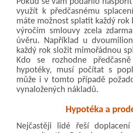
Pokud se vám podařilo naspořit
využít k předčasnému splacení
máte možnost splatit každý ro
výročím smlouvy zcela zdarma 
úvěru. Například u dvoumilio
každý rok složit mimořádnou spl
Kdo se rozhodne předčasně s
hypotéky, musí počítat s pop
může i v tomto případě požado
vynaložených nákladů.
Hypotéka a prode
Nejčastěji lidé řeší doplacen