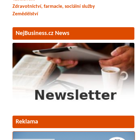
Zdravotnictví, farmacie, sociální služby
Zemědělství
NejBusiness.cz News
Reklama