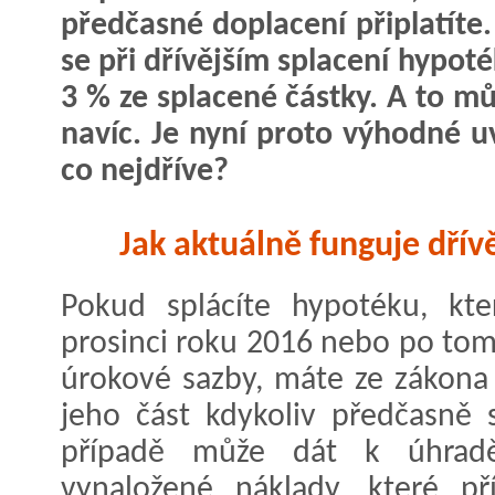
předčasné doplacení připlatíte
se při dřívějším splacení hypot
3 % ze splacené částky. A to můž
navíc. Je nyní proto výhodné u
co nejdříve?
Jak aktuálně funguje dřív
Pokud splácíte hypotéku, kte
prosinci roku 2016 nebo po tom
úrokové sazby, máte ze zákona
jeho část kdykoliv předčasně 
případě může dát k úhrad
vynaložené náklady, které p