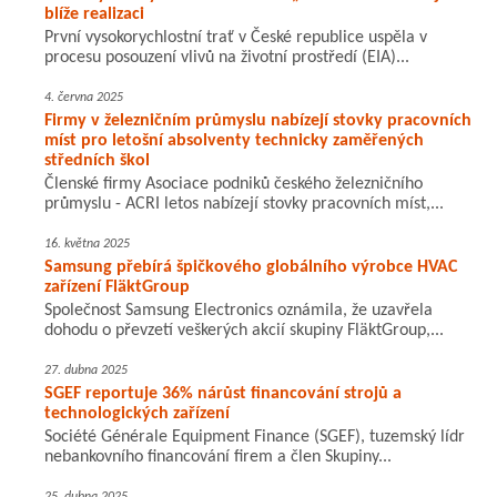
blíže realizaci
První vysokorychlostní trať v České republice uspěla v
procesu posouzení vlivů na životní prostředí (EIA)...
4. června 2025
Firmy v železničním průmyslu nabízejí stovky pracovních
míst pro letošní absolventy technicky zaměřených
středních škol
Členské firmy Asociace podniků českého železničního
průmyslu - ACRI letos nabízejí stovky pracovních míst,...
16. května 2025
Samsung přebírá špičkového globálního výrobce HVAC
zařízení FläktGroup
Společnost Samsung Electronics oznámila, že uzavřela
dohodu o převzetí veškerých akcií skupiny FläktGroup,...
27. dubna 2025
SGEF reportuje 36% nárůst financování strojů a
technologických zařízení
Société Générale Equipment Finance (SGEF), tuzemský lídr
nebankovního financování firem a člen Skupiny...