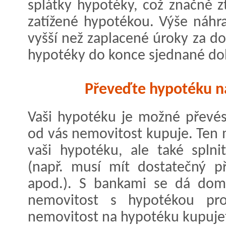
splátky hypotéky, což značně z
zatížené hypotékou. Výše náhr
vyšší než zaplacené úroky za d
hypotéky do konce sjednané dob
Převeďte hypotéku n
Vaši hypotéku je možné převés
od vás nemovitost kupuje. Ten 
vaši hypotéku, ale také spln
(např. musí mít dostatečný p
apod.). S bankami se dá doml
nemovitost s hypotékou pro
nemovitost na hypotéku kupuje