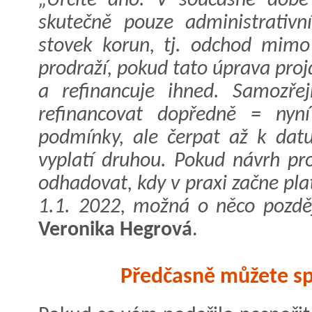
„Určitě ano. V současné době 
skutečně pouze administrativn
stovek korun, tj. odchod mimo
prodraží, pokud tato úprava pro
a refinancuje ihned. Samozře
refinancovat dopředně = nyní
podmínky, ale čerpat až k datu
vyplatí druhou. Pokud návrh pr
odhadovat, kdy v praxi začne pla
1.1. 2022, možná o něco pozděj
Veronika Hegrová
.
Předčasně můžete spl