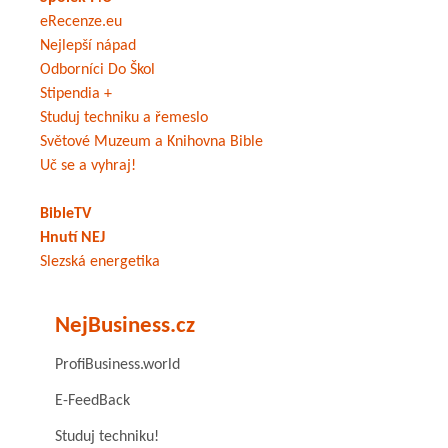
eRecenze.eu
Nejlepší nápad
Odborníci Do Škol
Stipendia +
Studuj techniku a řemeslo
Světové Muzeum a Knihovna Bible
Uč se a vyhraj!
BibleTV
Hnutí NEJ
Slezská energetika
NejBusiness.cz
ProfiBusiness.world
E-FeedBack
Studuj techniku!