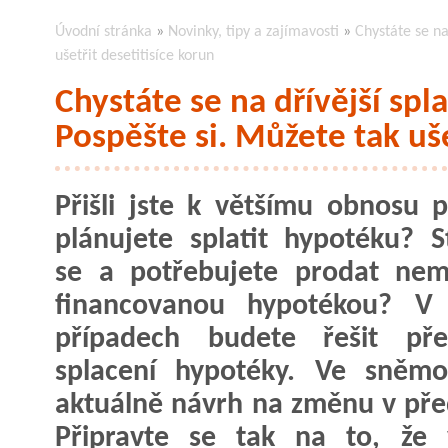
Úvodní stránka
»
Novinky, tipy a zajímavosti
»
Chystáte se na
ušetřit desetitisíce korun
Chystáte se na dřívější sp
Pospěšte si. Můžete tak uše
Přišli jste k většímu obnosu 
plánujete splatit hypotéku? S
se a potřebujete prodat nem
financovanou hypotékou? V 
případech budete řešit pře
splacení hypotéky. Ve sněmo
aktuálně návrh na změnu v pře
Připravte se tak na to, že