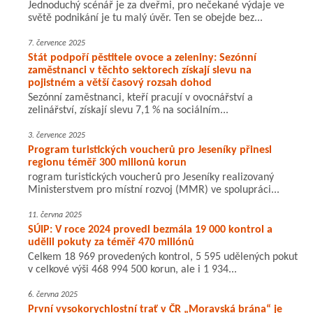
Jednoduchý scénář je za dveřmi, pro nečekané výdaje ve
světě podnikání je tu malý úvěr. Ten se obejde bez...
7. července 2025
Stát podpoří pěstitele ovoce a zeleniny: Sezónní
zaměstnanci v těchto sektorech získají slevu na
pojistném a větší časový rozsah dohod
Sezónní zaměstnanci, kteří pracují v ovocnářství a
zelinářství, získají slevu 7,1 % na sociálním...
3. července 2025
Program turistických voucherů pro Jeseníky přinesl
regionu téměř 300 milionů korun
rogram turistických voucherů pro Jeseníky realizovaný
Ministerstvem pro místní rozvoj (MMR) ve spolupráci...
11. června 2025
SÚIP: V roce 2024 provedl bezmála 19 000 kontrol a
udělil pokuty za téměř 470 miliónů
Celkem 18 969 provedených kontrol, 5 595 udělených pokut
v celkové výši 468 994 500 korun, ale i 1 934...
6. června 2025
První vysokorychlostní trať v ČR „Moravská brána“ je