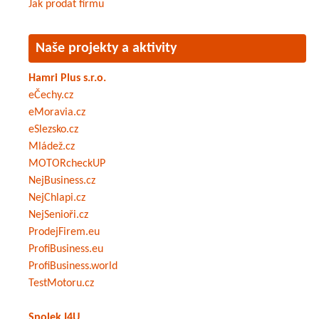
Jak prodat firmu
Naše projekty a aktivity
Hamri Plus s.r.o.
eČechy.cz
eMoravia.cz
eSlezsko.cz
Mládež.cz
MOTORcheckUP
NejBusiness.cz
NejChlapi.cz
NejSenioři.cz
ProdejFirem.eu
ProfiBusiness.eu
ProfiBusiness.world
TestMotoru.cz
Spolek I4U