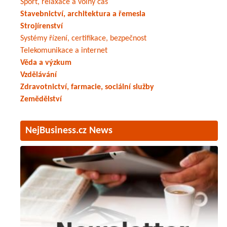
Sport, relaxace a volný čas
Stavebnictví, architektura a řemesla
Strojírenství
Systémy řízení, certifikace, bezpečnost
Telekomunikace a internet
Věda a výzkum
Vzdělávání
Zdravotnictví, farmacie, sociální služby
Zemědělství
NejBusiness.cz News