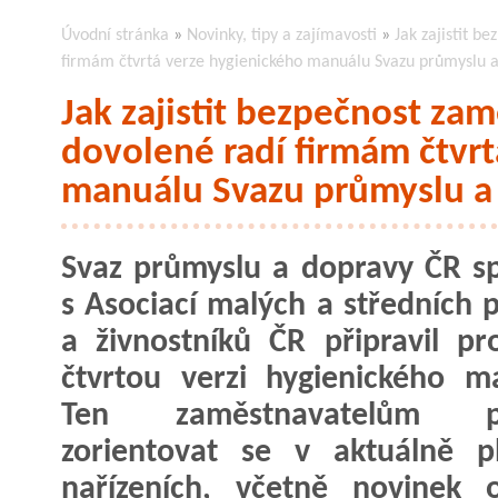
Úvodní stránka
»
Novinky, tipy a zajímavosti
»
Jak zajistit b
firmám čtvrtá verze hygienického manuálu Svazu průmyslu 
Jak zajistit bezpečnost za
dovolené radí firmám čtvrt
manuálu Svazu průmyslu a
Svaz průmyslu a dopravy ČR s
s Asociací malých a středních 
a živnostníků ČR připravil pr
čtvrtou verzi hygienického m
Ten zaměstnavatelům p
zorientovat se v aktuálně p
nařízeních, včetně novinek 