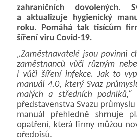
zahraničních dovolených. S
a aktualizuje hygienický man
roku. Pomáhá tak tisícům fir
šíření viru Covid-19.
„Zaměstnavatelé jsou povinni ch
zaměstnanců vůči různým neb
i vůči šíření infekce. Jak to v
manuál 4.0, který Svaz průmysl
malých a středních podniků,“
představenstva Svazu průmyslu 
manuál přehledně shrnuje pla
opatření, která firmy můžou no
předpisů.