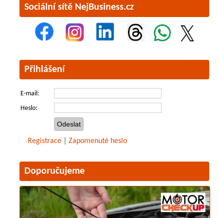
Sociální sítě NejBusiness.cz
Přihlášení
E-mail:
Heslo:
Registrace
|
Zapomenuté heslo
Doporučujeme