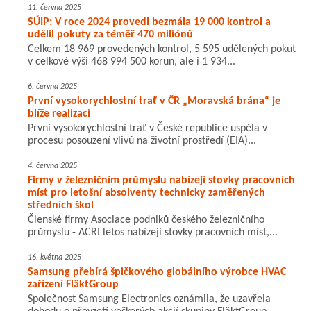
11. června 2025
SÚIP: V roce 2024 provedl bezmála 19 000 kontrol a
udělil pokuty za téměř 470 miliónů
Celkem 18 969 provedených kontrol, 5 595 udělených pokut
v celkové výši 468 994 500 korun, ale i 1 934...
6. června 2025
První vysokorychlostní trať v ČR „Moravská brána“ je
blíže realizaci
První vysokorychlostní trať v České republice uspěla v
procesu posouzení vlivů na životní prostředí (EIA)...
4. června 2025
Firmy v železničním průmyslu nabízejí stovky pracovních
míst pro letošní absolventy technicky zaměřených
středních škol
Členské firmy Asociace podniků českého železničního
průmyslu - ACRI letos nabízejí stovky pracovních míst,...
16. května 2025
Samsung přebírá špičkového globálního výrobce HVAC
zařízení FläktGroup
Společnost Samsung Electronics oznámila, že uzavřela