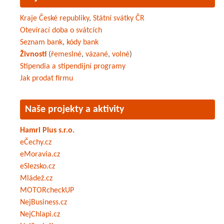
Kraje České republiky
,
Státní svátky ČR
Otevírací doba o svátcích
Seznam bank
,
kódy bank
Živnosti
(
řemeslné
,
vázané
,
volné
)
Stipendia a stipendijní programy
Jak prodat firmu
Naše projekty a aktivity
Hamri Plus s.r.o.
eČechy.cz
eMoravia.cz
eSlezsko.cz
Mládež.cz
MOTORcheckUP
NejBusiness.cz
NejChlapi.cz