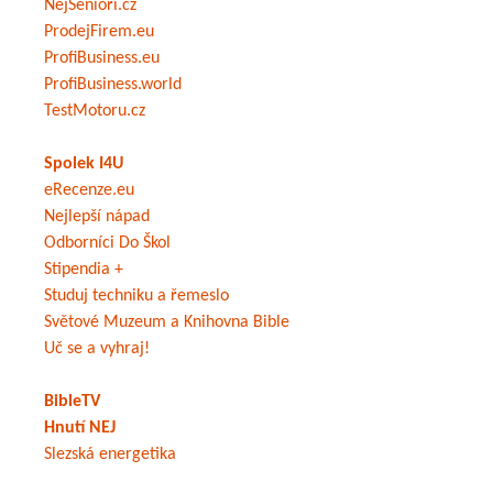
NejSenioři.cz
ProdejFirem.eu
ProfiBusiness.eu
ProfiBusiness.world
TestMotoru.cz
Spolek I4U
eRecenze.eu
Nejlepší nápad
Odborníci Do Škol
Stipendia +
Studuj techniku a řemeslo
Světové Muzeum a Knihovna Bible
Uč se a vyhraj!
BibleTV
Hnutí NEJ
Slezská energetika