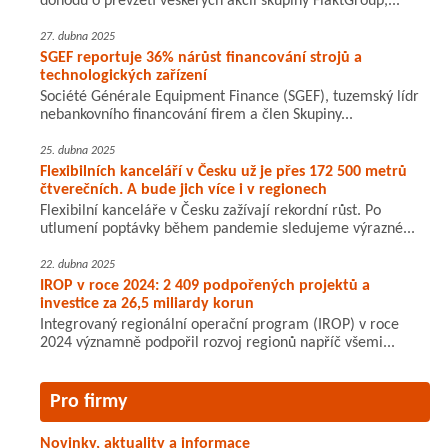
dohodu o převzetí veškerých akcií skupiny FläktGroup,...
27. dubna 2025
SGEF reportuje 36% nárůst financování strojů a
technologických zařízení
Société Générale Equipment Finance (SGEF), tuzemský lídr
nebankovního financování firem a člen Skupiny...
25. dubna 2025
Flexibilních kanceláří v Česku už je přes 172 500 metrů
čtverečních. A bude jich více i v regionech
Flexibilní kanceláře v Česku zažívají rekordní růst. Po
utlumení poptávky během pandemie sledujeme výrazné...
22. dubna 2025
IROP v roce 2024: 2 409 podpořených projektů a
investice za 26,5 miliardy korun
Integrovaný regionální operační program (IROP) v roce
2024 významně podpořil rozvoj regionů napříč všemi...
Pro firmy
Novinky, aktuality a informace